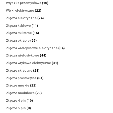
produktów
10
Wtyczka przemysłowa
10
produktów
22
Wtyki elektryczne
22
produkty
24
Złącza elektryczne
24
produkty
11
Złącza kablowe
11
produktów
16
Złącza militarne
16
produktów
25
Złącza okrągłe
25
produktów
54
Złącza wielopinowe elektryczne
54
produkty
44
Złącza wielostykowe
44
produkty
31
Złącza wtykowe elektryczne
31
produktów
28
Złącze skręcane
28
produktów
54
Złącza prostokątne
54
produkty
22
Złącze męskie
22
produkty
79
Złącze modułowe
79
produktów
10
Złącze 4 pin
10
produktów
8
Złącze 5 pin
8