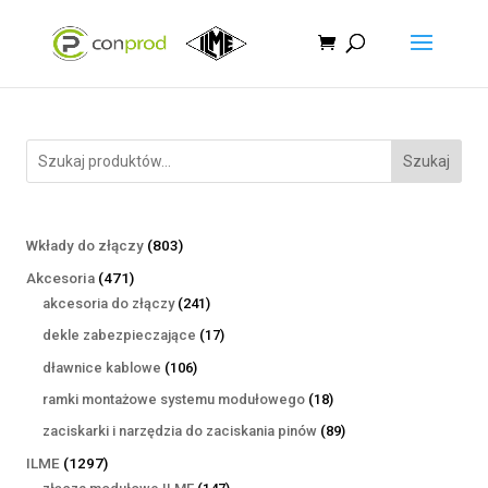
Szukaj
803
Wkłady do złączy
803
produkty
471
Akcesoria
471
produktów
241
akcesoria do złączy
241
produktów
17
dekle zabezpieczające
17
produktów
106
dławnice kablowe
106
produktów
18
ramki montażowe systemu modułowego
18
produktów
89
zaciskarki i narzędzia do zaciskania pinów
89
produktów
1297
ILME
1297
produktów
147