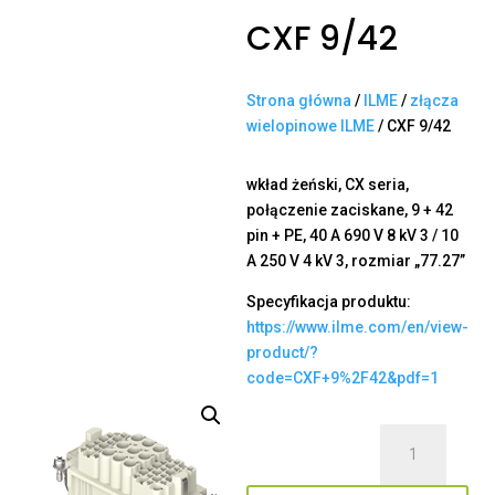
CXF 9/42
Strona główna
/
ILME
/
złącza
wielopinowe ILME
/ CXF 9/42
wkład żeński, CX seria,
połączenie zaciskane, 9 + 42
pin + PE, 40 A 690 V 8 kV 3 / 10
A 250 V 4 kV 3, rozmiar „77.27”
Specyfikacja produktu:
https://www.ilme.com/en/view-
product/?
code=CXF+9%2F42&pdf=1
ilość
CXF
9/42