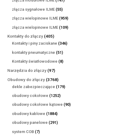
złącza modułowe ILME
147
produktów
55
złącza sygnałowe ILME
55
produktów
959
złącza wielopinowe ILME
959
produktów
109
złącza wielopinowe ILME
109
produktów
405
Kontakty do złączy
405
produktów
346
Kontakty i piny zaciskane
346
produktów
51
kontakty pneumatyczne
51
produktów
8
Kontakty światłowodowe
8
produktów
97
Narzędzia do złączy
97
produktów
3768
Obudowy do złączy
3768
produktów
179
dekle zabezpieczające
179
produktów
1252
obudowy cokołowe
1252
produkty
90
obudowy cokołowe kątowe
90
produktów
1884
obudowy kablowe
1884
produkty
291
obudowy panelowe
291
produktów
7
system COB
7