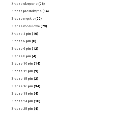
produktów
28
Złącze skręcane
28
produktów
54
Złącza prostokątne
54
produkty
22
Złącze męskie
22
produkty
79
Złącze modułowe
79
produktów
10
Złącze 4 pin
10
produktów
8
Złącze 5 pin
8
produktów
12
Złącze 6 pin
12
produktów
4
Złącze 8 pin
4
produkty
14
Złącze 10 pin
14
produktów
9
Złącze 12 pin
9
produktów
2
Złącze 15 pin
2
produkty
34
Złącze 16 pin
34
produkty
4
Złącze 18 pin
4
produkty
18
Złącze 24 pin
18
produktów
4
Złącze 25 pin
4