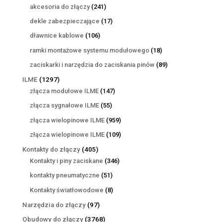
produktów
241
akcesoria do złączy
241
produktów
17
dekle zabezpieczające
17
produktów
106
dławnice kablowe
106
produktów
18
ramki montażowe systemu modułowego
18
produktów
89
zaciskarki i narzędzia do zaciskania pinów
89
produktów
1297
ILME
1297
produktów
147
złącza modułowe ILME
147
produktów
55
złącza sygnałowe ILME
55
produktów
959
złącza wielopinowe ILME
959
produktów
109
złącza wielopinowe ILME
109
produktów
405
Kontakty do złączy
405
produktów
346
Kontakty i piny zaciskane
346
produktów
51
kontakty pneumatyczne
51
produktów
8
Kontakty światłowodowe
8
produktów
97
Narzędzia do złączy
97
produktów
3768
Obudowy do złączy
3768