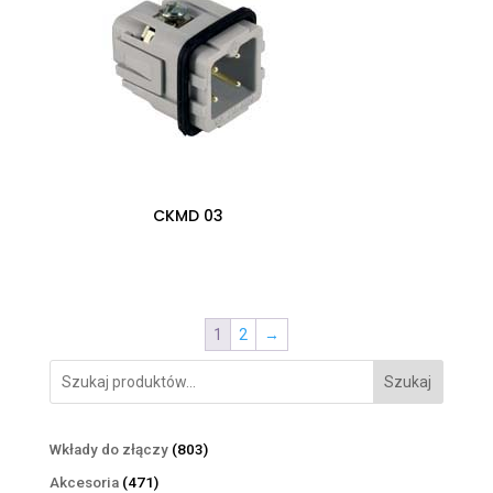
CKMD 03
0,00
zł
1
2
→
Szukaj
803
Wkłady do złączy
803
produkty
471
Akcesoria
471