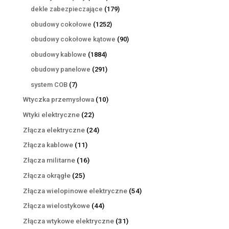
produktów
179
dekle zabezpieczające
179
produktów
1252
obudowy cokołowe
1252
produkty
90
obudowy cokołowe kątowe
90
produktów
1884
obudowy kablowe
1884
produkty
291
obudowy panelowe
291
produktów
7
system COB
7
produktów
10
Wtyczka przemysłowa
10
produktów
22
Wtyki elektryczne
22
produkty
24
Złącza elektryczne
24
produkty
11
Złącza kablowe
11
produktów
16
Złącza militarne
16
produktów
25
Złącza okrągłe
25
produktów
54
Złącza wielopinowe elektryczne
54
produkty
44
Złącza wielostykowe
44
produkty
31
Złącza wtykowe elektryczne
31