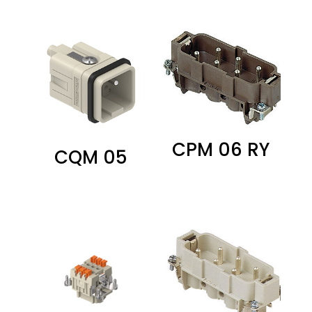
CPM 06 RY
CQM 05
0,00
zł
0,00
zł