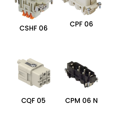
CPF 06
CSHF 06
0,00
zł
0,00
zł
CQF 05
CPM 06 N
0,00
zł
0,00
zł