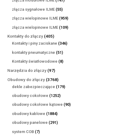
złącza modułowe ILME
147
produktów
55
złącza sygnałowe ILME
55
produktów
959
złącza wielopinowe ILME
959
produktów
109
złącza wielopinowe ILME
109
produktów
405
Kontakty do złączy
405
produktów
346
Kontakty i piny zaciskane
346
produktów
51
kontakty pneumatyczne
51
produktów
8
Kontakty światłowodowe
8
produktów
97
Narzędzia do złączy
97
produktów
3768
Obudowy do złączy
3768
produktów
179
dekle zabezpieczające
179
produktów
1252
obudowy cokołowe
1252
produkty
90
obudowy cokołowe kątowe
90
produktów
1884
obudowy kablowe
1884
produkty
291
obudowy panelowe
291
produktów
7
system COB
7