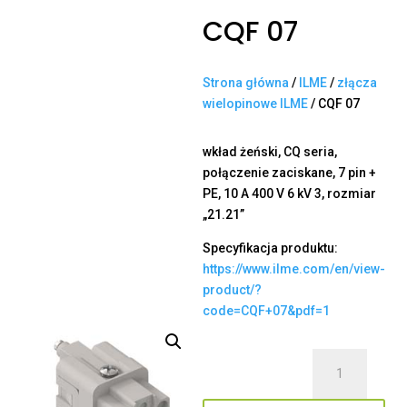
CQF 07
Strona główna
/
ILME
/
złącza
wielopinowe ILME
/ CQF 07
wkład żeński, CQ seria,
połączenie zaciskane, 7 pin +
PE, 10 A 400 V 6 kV 3, rozmiar
„21.21”
Specyfikacja produktu:
https://www.ilme.com/en/view-
product/?
code=CQF+07&pdf=1
ilość
CQF
07