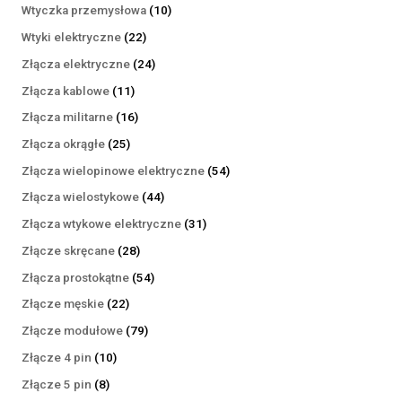
produktów
10
Wtyczka przemysłowa
10
produktów
22
Wtyki elektryczne
22
produkty
24
Złącza elektryczne
24
produkty
11
Złącza kablowe
11
produktów
16
Złącza militarne
16
produktów
25
Złącza okrągłe
25
produktów
54
Złącza wielopinowe elektryczne
54
produkty
44
Złącza wielostykowe
44
produkty
31
Złącza wtykowe elektryczne
31
produktów
28
Złącze skręcane
28
produktów
54
Złącza prostokątne
54
produkty
22
Złącze męskie
22
produkty
79
Złącze modułowe
79
produktów
10
Złącze 4 pin
10
produktów
8
Złącze 5 pin
8