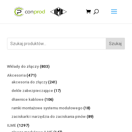
Szukaj
803
Wkłady do złączy
803
produkty
471
Akcesoria
471
produktów
241
akcesoria do złączy
241
produktów
17
dekle zabezpieczające
17
produktów
106
dławnice kablowe
106
produktów
18
ramki montażowe systemu modułowego
18
produktów
89
zaciskarki i narzędzia do zaciskania pinów
89
produktów
1297
ILME
1297
produktów
147