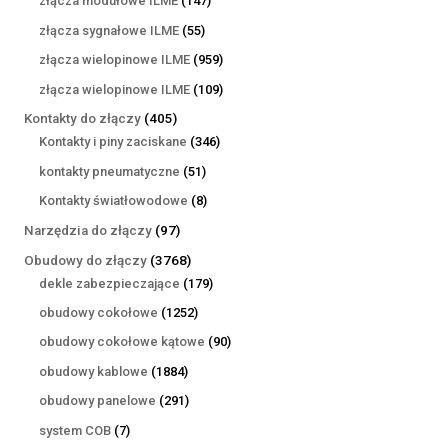
złącza modułowe ILME
147
produktów
55
złącza sygnałowe ILME
55
produktów
959
złącza wielopinowe ILME
959
produktów
109
złącza wielopinowe ILME
109
produktów
405
Kontakty do złączy
405
produktów
346
Kontakty i piny zaciskane
346
produktów
51
kontakty pneumatyczne
51
produktów
8
Kontakty światłowodowe
8
produktów
97
Narzędzia do złączy
97
produktów
3768
Obudowy do złączy
3768
produktów
179
dekle zabezpieczające
179
produktów
1252
obudowy cokołowe
1252
produkty
90
obudowy cokołowe kątowe
90
produktów
1884
obudowy kablowe
1884
produkty
291
obudowy panelowe
291
produktów
7
system COB
7