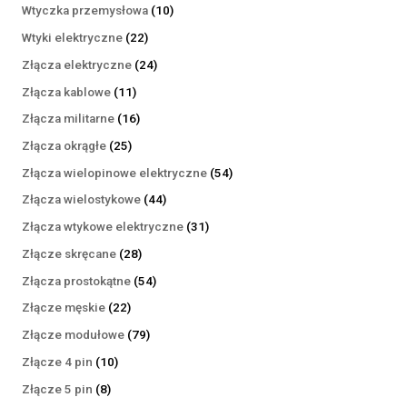
produktów
10
Wtyczka przemysłowa
10
produktów
22
Wtyki elektryczne
22
produkty
24
Złącza elektryczne
24
produkty
11
Złącza kablowe
11
produktów
16
Złącza militarne
16
produktów
25
Złącza okrągłe
25
produktów
54
Złącza wielopinowe elektryczne
54
produkty
44
Złącza wielostykowe
44
produkty
31
Złącza wtykowe elektryczne
31
produktów
28
Złącze skręcane
28
produktów
54
Złącza prostokątne
54
produkty
22
Złącze męskie
22
produkty
79
Złącze modułowe
79
produktów
10
Złącze 4 pin
10
produktów
8
Złącze 5 pin
8