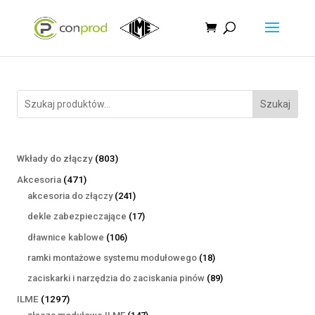
Szukaj
803
Wkłady do złączy
803
produkty
471
Akcesoria
471
produktów
241
akcesoria do złączy
241
produktów
17
dekle zabezpieczające
17
produktów
106
dławnice kablowe
106
produktów
18
ramki montażowe systemu modułowego
18
produktów
89
zaciskarki i narzędzia do zaciskania pinów
89
produktów
1297
ILME
1297
produktów
147