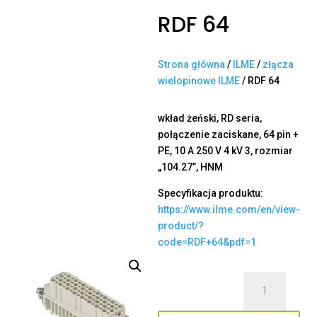
RDF 64
Strona główna
/
ILME
/
złącza
wielopinowe ILME
/ RDF 64
wkład żeński, RD seria,
połączenie zaciskane, 64 pin +
PE, 10 A 250 V 4 kV 3, rozmiar
„104.27”, HNM
Specyfikacja produktu:
https://www.ilme.com/en/view-
product/?
code=RDF+64&pdf=1
ilość
RDF
64