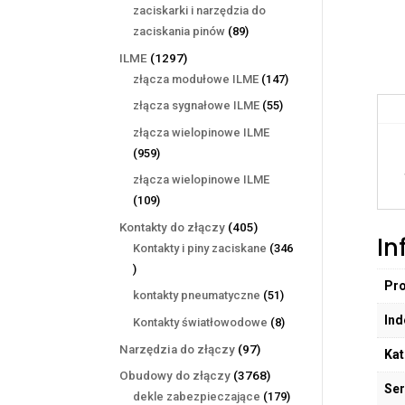
produktów
zaciskarki i narzędzia do
89
zaciskania pinów
89
produktów
1297
ILME
1297
produktów
147
złącza modułowe ILME
147
produktów
55
złącza sygnałowe ILME
55
produktów
złącza wielopinowe ILME
959
959
produktów
złącza wielopinowe ILME
109
109
produktów
405
Kontakty do złączy
405
In
produktów
Kontakty i piny zaciskane
346
346
Pr
produktów
51
kontakty pneumatyczne
51
produktów
Ind
8
Kontakty światłowodowe
8
produktów
97
Narzędzia do złączy
97
Kat
produktów
3768
Obudowy do złączy
3768
Ser
produktów
179
dekle zabezpieczające
179