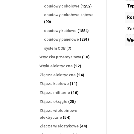
produktów
1252
Typ
obudowy cokołowe
1252
produkty
obudowy cokołowe kątowe
Ro
90
90
produktów
Zak
1884
obudowy kablowe
1884
produkty
291
obudowy panelowe
291
Wa
produktów
7
system COB
7
produktów
10
Wtyczka przemysłowa
10
produktów
22
Wtyki elektryczne
22
produkty
24
Złącza elektryczne
24
produkty
11
Złącza kablowe
11
produktów
16
Złącza militarne
16
produktów
25
Złącza okrągłe
25
produktów
Złącza wielopinowe
54
elektryczne
54
produkty
44
Złącza wielostykowe
44
produkty