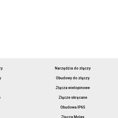
zy
Narzędzia do złączy
y
Obudowy do złączy
Złącza wielopinowe
e
Złącze skręcane
Obudowa IP65
Złącza Molex