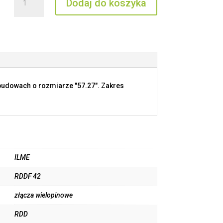
Dodaj do koszyka
RDDF
42
budowach o rozmiarze "57.27". Zakres
ILME
RDDF 42
złącza wielopinowe
RDD