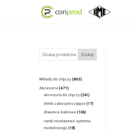
Szukaj
803
Wkłady do złączy
803
produkty
471
Akcesoria
471
produktów
241
akcesoria do złączy
241
produktów
17
dekle zabezpieczające
17
produktów
106
dławnice kablowe
106
produktów
ramki montażowe systemu
18
modułowego
18