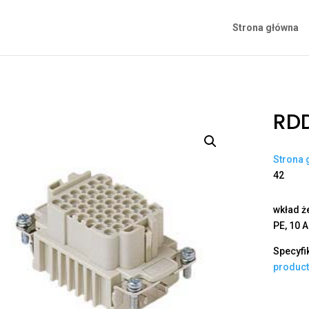
Strona główna
RDD
Strona 
42
wkład ż
PE, 10 A
Specyfi
produc