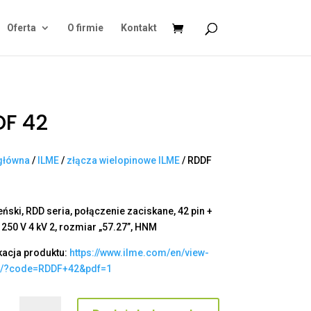
Oferta
O firmie
Kontakt
F 42
główna
/
ILME
/
złącza wielopinowe ILME
/ RDDF
eński, RDD seria, połączenie zaciskane, 42 pin +
 250 V 4 kV 2, rozmiar „57.27”, HNM
kacja produktu:
https://www.ilme.com/en/view-
t/?code=RDDF+42&pdf=1
ilość