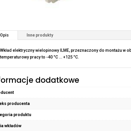
Opis
Inne produkty
Wkład elektryczny wielopinowy ILME, przeznaczony do montażu w o
temperaturowy pracy to -40 °C ... +125 °C.
formacje dodatkowe
oducent
eks producenta
egoria produktu
ia wkładów