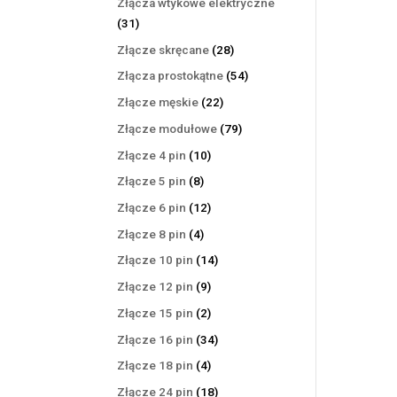
Złącza wtykowe elektryczne
31
31
produktów
28
Złącze skręcane
28
produktów
54
Złącza prostokątne
54
produkty
22
Złącze męskie
22
produkty
79
Złącze modułowe
79
produktów
10
Złącze 4 pin
10
produktów
8
Złącze 5 pin
8
produktów
12
Złącze 6 pin
12
produktów
4
Złącze 8 pin
4
produkty
14
Złącze 10 pin
14
produktów
9
Złącze 12 pin
9
produktów
2
Złącze 15 pin
2
produkty
34
Złącze 16 pin
34
produkty
4
Złącze 18 pin
4
produkty
18
Złącze 24 pin
18