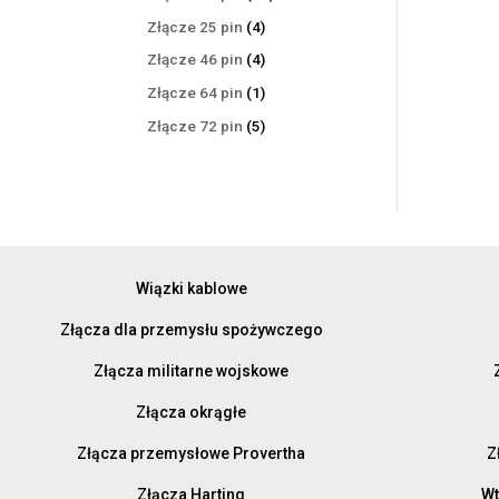
produktów
4
Złącze 25 pin
4
produkty
4
Złącze 46 pin
4
produkty
1
Złącze 64 pin
1
produkt
5
Złącze 72 pin
5
produktów
Wiązki kablowe
Złącza dla przemysłu spożywczego
Złącza militarne wojskowe
Złącza okrągłe
Złącza przemysłowe Provertha
Z
Złącza Harting
Wt