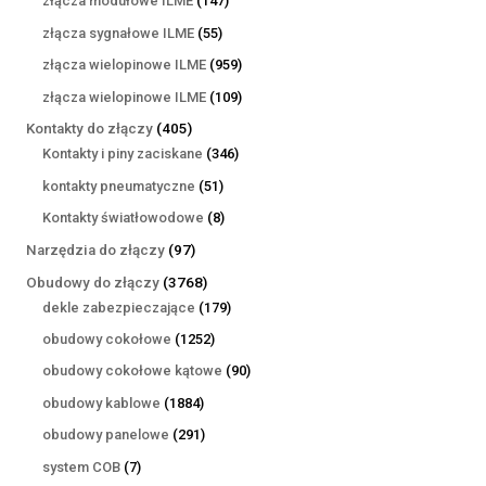
złącza modułowe ILME
147
produktów
55
złącza sygnałowe ILME
55
produktów
959
złącza wielopinowe ILME
959
produktów
109
złącza wielopinowe ILME
109
produktów
405
Kontakty do złączy
405
produktów
346
Kontakty i piny zaciskane
346
produktów
51
kontakty pneumatyczne
51
produktów
8
Kontakty światłowodowe
8
produktów
97
Narzędzia do złączy
97
produktów
3768
Obudowy do złączy
3768
produktów
179
dekle zabezpieczające
179
produktów
1252
obudowy cokołowe
1252
produkty
90
obudowy cokołowe kątowe
90
produktów
1884
obudowy kablowe
1884
produkty
291
obudowy panelowe
291
produktów
7
system COB
7