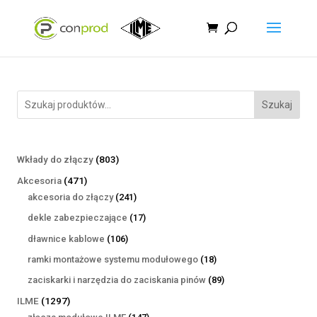
Szukaj
803
Wkłady do złączy
803
produkty
471
Akcesoria
471
produktów
241
akcesoria do złączy
241
produktów
17
dekle zabezpieczające
17
produktów
106
dławnice kablowe
106
produktów
18
ramki montażowe systemu modułowego
18
produktów
89
zaciskarki i narzędzia do zaciskania pinów
89
produktów
1297
ILME
1297
produktów
147