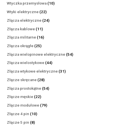
produktów
10
Wtyczka przemysłowa
10
produktów
22
Wtyki elektryczne
22
produkty
24
Złącza elektryczne
24
produkty
11
Złącza kablowe
11
produktów
16
Złącza militarne
16
produktów
25
Złącza okrągłe
25
produktów
54
Złącza wielopinowe elektryczne
54
produkty
44
Złącza wielostykowe
44
produkty
31
Złącza wtykowe elektryczne
31
produktów
28
Złącze skręcane
28
produktów
54
Złącza prostokątne
54
produkty
22
Złącze męskie
22
produkty
79
Złącze modułowe
79
produktów
10
Złącze 4 pin
10
produktów
8
Złącze 5 pin
8