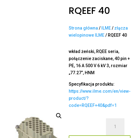
RQEEF 40
Strona główna
/
ILME
/
złącza
wielopinowe ILME
/ RQEEF 40
wkład żeński, RQEE seria,
połączenie zaciskane, 40 pin +
PE, 16 A 500 V 6 kV 3, rozmiar
„77.27”, HNM
Specyfikacja produktu:
https://www.ilme.com/en/view-
product/?
code=RQEEF+40&pdf=1
ilość
RQEEF
40