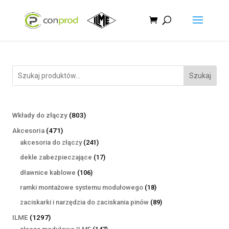
Szukaj
803
Wkłady do złączy
803
produkty
471
Akcesoria
471
produktów
241
akcesoria do złączy
241
produktów
17
dekle zabezpieczające
17
produktów
106
dławnice kablowe
106
produktów
18
ramki montażowe systemu modułowego
18
produktów
89
zaciskarki i narzędzia do zaciskania pinów
89
produktów
1297
ILME
1297
produktów
147