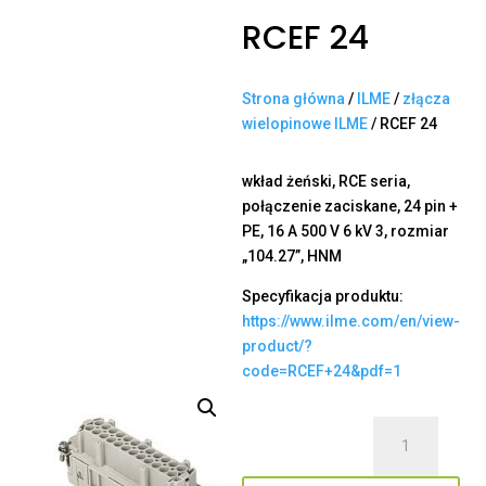
RCEF 24
Strona główna
/
ILME
/
złącza
wielopinowe ILME
/ RCEF 24
wkład żeński, RCE seria,
połączenie zaciskane, 24 pin +
PE, 16 A 500 V 6 kV 3, rozmiar
„104.27”, HNM
Specyfikacja produktu:
https://www.ilme.com/en/view-
product/?
code=RCEF+24&pdf=1
ilość
RCEF
24