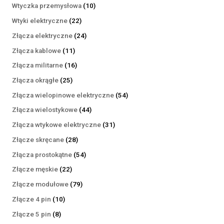
produktów
10
Wtyczka przemysłowa
10
produktów
22
Wtyki elektryczne
22
produkty
24
Złącza elektryczne
24
produkty
11
Złącza kablowe
11
produktów
16
Złącza militarne
16
produktów
25
Złącza okrągłe
25
produktów
54
Złącza wielopinowe elektryczne
54
produkty
44
Złącza wielostykowe
44
produkty
31
Złącza wtykowe elektryczne
31
produktów
28
Złącze skręcane
28
produktów
54
Złącza prostokątne
54
produkty
22
Złącze męskie
22
produkty
79
Złącze modułowe
79
produktów
10
Złącze 4 pin
10
produktów
8
Złącze 5 pin
8