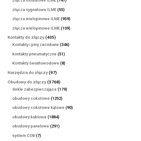
złącza modułowe ILME
147
produktów
55
złącza sygnałowe ILME
55
produktów
959
złącza wielopinowe ILME
959
produktów
109
złącza wielopinowe ILME
109
produktów
405
Kontakty do złączy
405
produktów
346
Kontakty i piny zaciskane
346
produktów
51
kontakty pneumatyczne
51
produktów
8
Kontakty światłowodowe
8
produktów
97
Narzędzia do złączy
97
produktów
3768
Obudowy do złączy
3768
produktów
179
dekle zabezpieczające
179
produktów
1252
obudowy cokołowe
1252
produkty
90
obudowy cokołowe kątowe
90
produktów
1884
obudowy kablowe
1884
produkty
291
obudowy panelowe
291
produktów
7
system COB
7