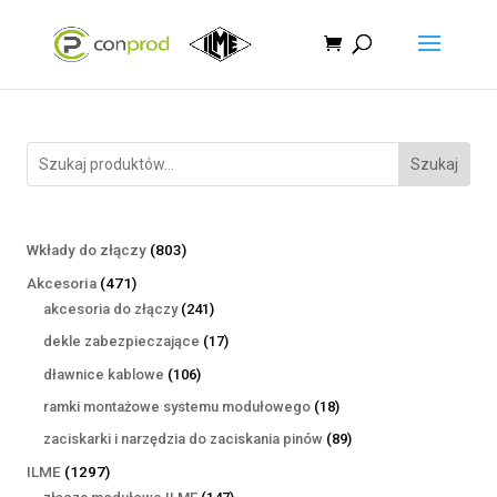
Szukaj
803
Wkłady do złączy
803
produkty
471
Akcesoria
471
produktów
241
akcesoria do złączy
241
produktów
17
dekle zabezpieczające
17
produktów
106
dławnice kablowe
106
produktów
18
ramki montażowe systemu modułowego
18
produktów
89
zaciskarki i narzędzia do zaciskania pinów
89
produktów
1297
ILME
1297
produktów
147