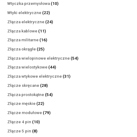
produktów
10
Wtyczka przemysłowa
10
produktów
22
Wtyki elektryczne
22
produkty
24
Złącza elektryczne
24
produkty
11
Złącza kablowe
11
produktów
16
Złącza militarne
16
produktów
25
Złącza okrągłe
25
produktów
54
Złącza wielopinowe elektryczne
54
produkty
44
Złącza wielostykowe
44
produkty
31
Złącza wtykowe elektryczne
31
produktów
28
Złącze skręcane
28
produktów
54
Złącza prostokątne
54
produkty
22
Złącze męskie
22
produkty
79
Złącze modułowe
79
produktów
10
Złącze 4 pin
10
produktów
8
Złącze 5 pin
8