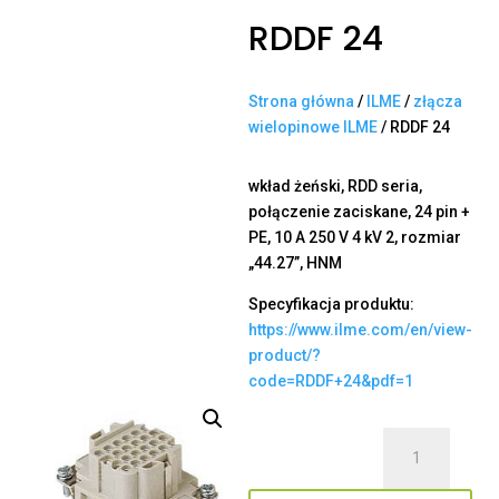
RDDF 24
Strona główna
/
ILME
/
złącza
wielopinowe ILME
/ RDDF 24
wkład żeński, RDD seria,
połączenie zaciskane, 24 pin +
PE, 10 A 250 V 4 kV 2, rozmiar
„44.27”, HNM
Specyfikacja produktu:
https://www.ilme.com/en/view-
product/?
code=RDDF+24&pdf=1
ilość
RDDF
24