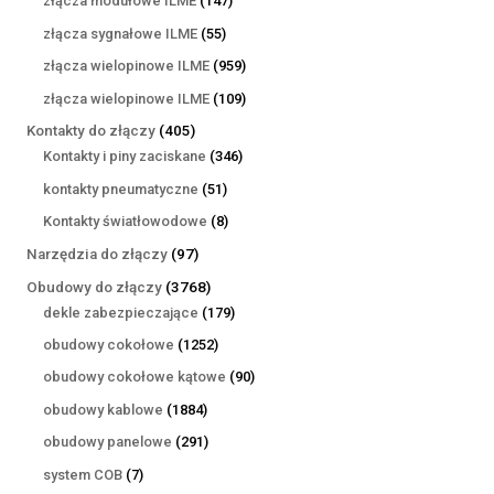
złącza modułowe ILME
147
produktów
55
złącza sygnałowe ILME
55
produktów
959
złącza wielopinowe ILME
959
produktów
109
złącza wielopinowe ILME
109
produktów
405
Kontakty do złączy
405
produktów
346
Kontakty i piny zaciskane
346
produktów
51
kontakty pneumatyczne
51
produktów
8
Kontakty światłowodowe
8
produktów
97
Narzędzia do złączy
97
produktów
3768
Obudowy do złączy
3768
produktów
179
dekle zabezpieczające
179
produktów
1252
obudowy cokołowe
1252
produkty
90
obudowy cokołowe kątowe
90
produktów
1884
obudowy kablowe
1884
produkty
291
obudowy panelowe
291
produktów
7
system COB
7