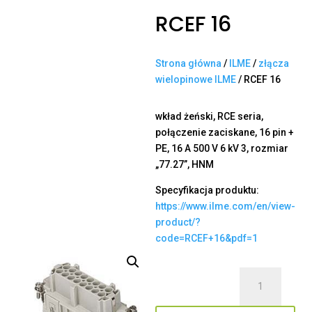
RCEF 16
Strona główna
/
ILME
/
złącza
wielopinowe ILME
/ RCEF 16
wkład żeński, RCE seria,
połączenie zaciskane, 16 pin +
PE, 16 A 500 V 6 kV 3, rozmiar
„77.27”, HNM
Specyfikacja produktu:
https://www.ilme.com/en/view-
product/?
code=RCEF+16&pdf=1
ilość
RCEF
16