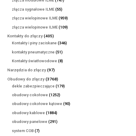
złącza modułowe ILME
147
produktów
55
złącza sygnałowe ILME
55
produktów
959
złącza wielopinowe ILME
959
produktów
109
złącza wielopinowe ILME
109
produktów
405
Kontakty do złączy
405
produktów
346
Kontakty i piny zaciskane
346
produktów
51
kontakty pneumatyczne
51
produktów
8
Kontakty światłowodowe
8
produktów
97
Narzędzia do złączy
97
produktów
3768
Obudowy do złączy
3768
produktów
179
dekle zabezpieczające
179
produktów
1252
obudowy cokołowe
1252
produkty
90
obudowy cokołowe kątowe
90
produktów
1884
obudowy kablowe
1884
produkty
291
obudowy panelowe
291
produktów
7
system COB
7