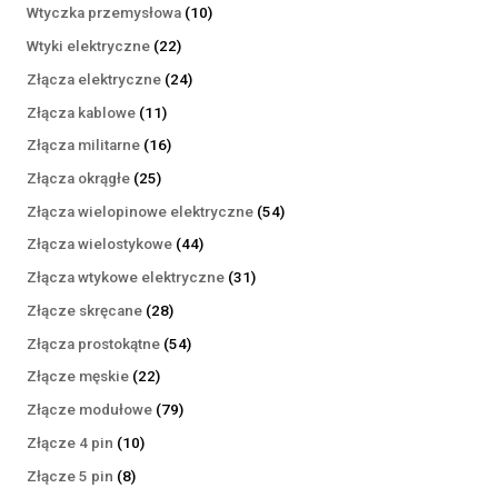
produktów
10
Wtyczka przemysłowa
10
produktów
22
Wtyki elektryczne
22
produkty
24
Złącza elektryczne
24
produkty
11
Złącza kablowe
11
produktów
16
Złącza militarne
16
produktów
25
Złącza okrągłe
25
produktów
54
Złącza wielopinowe elektryczne
54
produkty
44
Złącza wielostykowe
44
produkty
31
Złącza wtykowe elektryczne
31
produktów
28
Złącze skręcane
28
produktów
54
Złącza prostokątne
54
produkty
22
Złącze męskie
22
produkty
79
Złącze modułowe
79
produktów
10
Złącze 4 pin
10
produktów
8
Złącze 5 pin
8