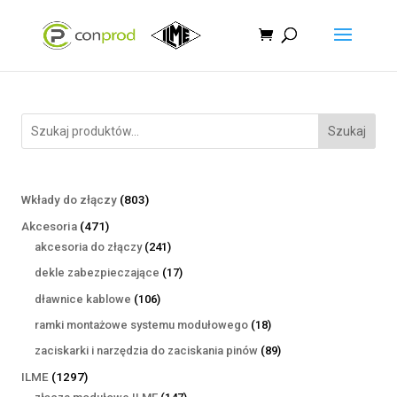
Szukaj
803
Wkłady do złączy
803
produkty
471
Akcesoria
471
produktów
241
akcesoria do złączy
241
produktów
17
dekle zabezpieczające
17
produktów
106
dławnice kablowe
106
produktów
18
ramki montażowe systemu modułowego
18
produktów
89
zaciskarki i narzędzia do zaciskania pinów
89
produktów
1297
ILME
1297
produktów
147