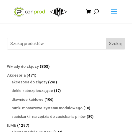
Szukaj
803
Wkłady do złączy
803
produkty
471
Akcesoria
471
produktów
241
akcesoria do złączy
241
produktów
17
dekle zabezpieczające
17
produktów
106
dławnice kablowe
106
produktów
18
ramki montażowe systemu modułowego
18
produktów
89
zaciskarki i narzędzia do zaciskania pinów
89
produktów
1297
ILME
1297
produktów
147