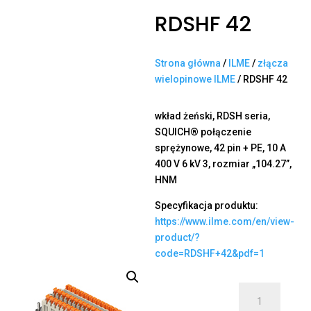
RDSHF 42
Strona główna
/
ILME
/
złącza
wielopinowe ILME
/ RDSHF 42
wkład żeński, RDSH seria,
SQUICH® połączenie
sprężynowe, 42 pin + PE, 10 A
400 V 6 kV 3, rozmiar „104.27”,
HNM
Specyfikacja produktu:
https://www.ilme.com/en/view-
product/?
code=RDSHF+42&pdf=1
ilość
RDSHF