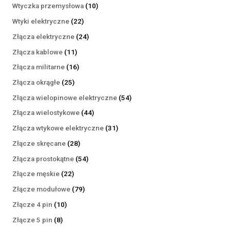
produktów
10
Wtyczka przemysłowa
10
produktów
22
Wtyki elektryczne
22
produkty
24
Złącza elektryczne
24
produkty
11
Złącza kablowe
11
produktów
16
Złącza militarne
16
produktów
25
Złącza okrągłe
25
produktów
54
Złącza wielopinowe elektryczne
54
produkty
44
Złącza wielostykowe
44
produkty
31
Złącza wtykowe elektryczne
31
produktów
28
Złącze skręcane
28
produktów
54
Złącza prostokątne
54
produkty
22
Złącze męskie
22
produkty
79
Złącze modułowe
79
produktów
10
Złącze 4 pin
10
produktów
8
Złącze 5 pin
8