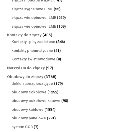
złącza modułowe ILME
147
produktów
55
złącza sygnałowe ILME
55
produktów
959
złącza wielopinowe ILME
959
produktów
109
złącza wielopinowe ILME
109
produktów
405
Kontakty do złączy
405
produktów
346
Kontakty i piny zaciskane
346
produktów
51
kontakty pneumatyczne
51
produktów
8
Kontakty światłowodowe
8
produktów
97
Narzędzia do złączy
97
produktów
3768
Obudowy do złączy
3768
produktów
179
dekle zabezpieczające
179
produktów
1252
obudowy cokołowe
1252
produkty
90
obudowy cokołowe kątowe
90
produktów
1884
obudowy kablowe
1884
produkty
291
obudowy panelowe
291
produktów
7
system COB
7