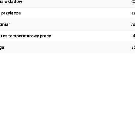
ia wkładów
C
 przyłącza
s
zmiar
r
res temperaturowy pracy
-
ga
1