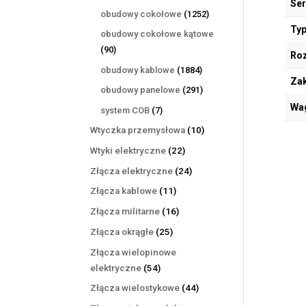
Ser
produktów
1252
obudowy cokołowe
1252
produkty
Typ
obudowy cokołowe kątowe
90
90
Ro
produktów
1884
obudowy kablowe
1884
Zak
produkty
291
obudowy panelowe
291
produktów
Wa
7
system COB
7
produktów
10
Wtyczka przemysłowa
10
produktów
22
Wtyki elektryczne
22
produkty
24
Złącza elektryczne
24
produkty
11
Złącza kablowe
11
produktów
16
Złącza militarne
16
produktów
25
Złącza okrągłe
25
produktów
Złącza wielopinowe
54
elektryczne
54
produkty
44
Złącza wielostykowe
44
produkty