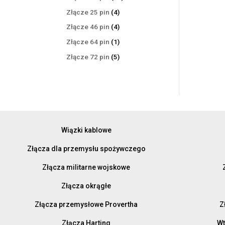
produktów
4
Złącze 25 pin
4
produkty
4
Złącze 46 pin
4
produkty
1
Złącze 64 pin
1
produkt
5
Złącze 72 pin
5
produktów
Wiązki kablowe
Złącza dla przemysłu spożywczego
Złącza militarne wojskowe
Złącza okrągłe
Złącza przemysłowe Provertha
Z
Złącza Harting
Wt