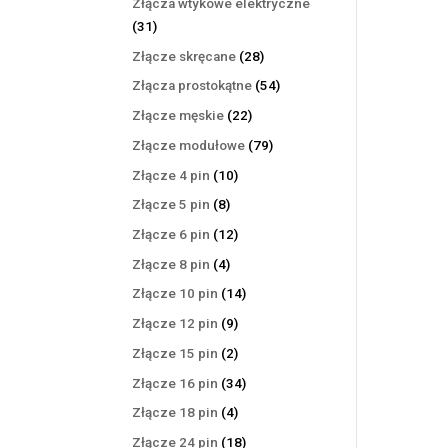
Złącza wtykowe elektryczne
31
31
produktów
28
Złącze skręcane
28
produktów
54
Złącza prostokątne
54
produkty
22
Złącze męskie
22
produkty
79
Złącze modułowe
79
produktów
10
Złącze 4 pin
10
produktów
8
Złącze 5 pin
8
produktów
12
Złącze 6 pin
12
produktów
4
Złącze 8 pin
4
produkty
14
Złącze 10 pin
14
produktów
9
Złącze 12 pin
9
produktów
2
Złącze 15 pin
2
produkty
34
Złącze 16 pin
34
produkty
4
Złącze 18 pin
4
produkty
18
Złącze 24 pin
18