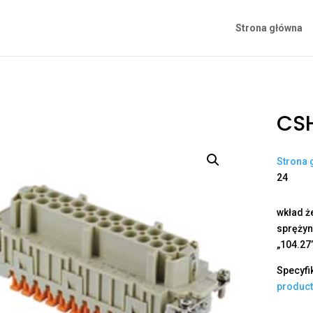
Strona główna
CS
Strona 
24
wkład ż
sprężyno
„104.27
Specyfi
produc