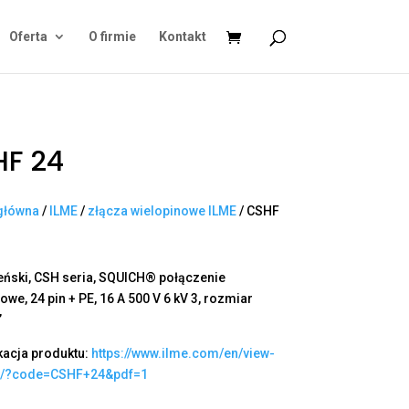
Oferta
O firmie
Kontakt
HF 24
główna
/
ILME
/
złącza wielopinowe ILME
/ CSHF
eński, CSH seria, SQUICH® połączenie
we, 24 pin + PE, 16 A 500 V 6 kV 3, rozmiar
”
kacja produktu:
https://www.ilme.com/en/view-
t/?code=CSHF+24&pdf=1