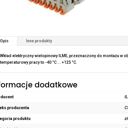
Opis
Inne produkty
Wkład elektryczny wielopinowy ILME, przeznaczony do montażu w o
temperaturowy pracy to -40 °C ... +125 °C.
formacje dodatkowe
oducent
I
eks producenta
C
egoria produktu
z