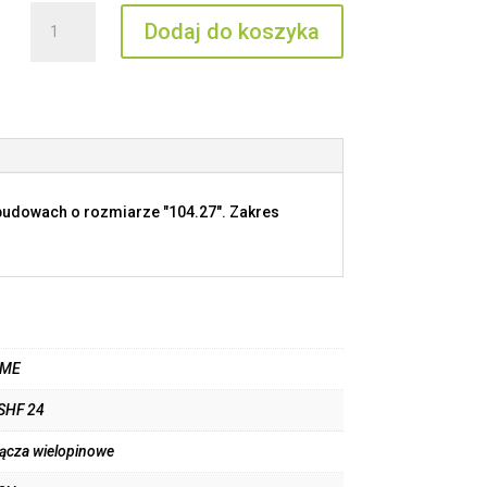
ilość
Dodaj do koszyka
CSHF
24
budowach o rozmiarze "104.27". Zakres
LME
SHF 24
łącza wielopinowe