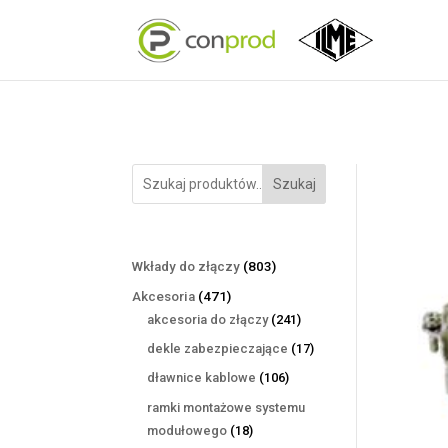
Szukaj
803
Wkłady do złączy
803
produkty
471
Akcesoria
471
produktów
241
akcesoria do złączy
241
produktów
17
dekle zabezpieczające
17
produktów
106
dławnice kablowe
106
produktów
ramki montażowe systemu
18
modułowego
18