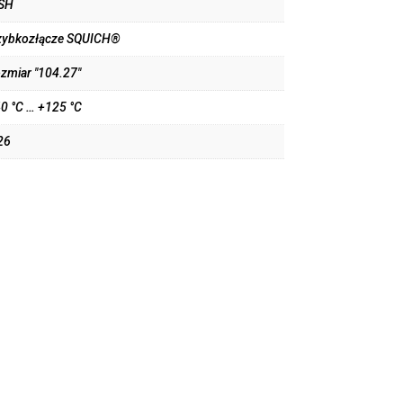
SH
zybkozłącze SQUICH®
ozmiar "104.27"
40 °C … +125 °C
26