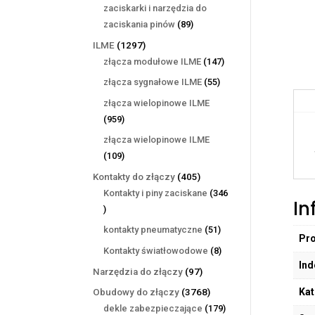
produktów
zaciskarki i narzędzia do
89
zaciskania pinów
89
produktów
1297
ILME
1297
produktów
147
złącza modułowe ILME
147
produktów
55
złącza sygnałowe ILME
55
produktów
złącza wielopinowe ILME
959
959
produktów
złącza wielopinowe ILME
109
109
produktów
405
Kontakty do złączy
405
produktów
Kontakty i piny zaciskane
346
In
346
produktów
51
kontakty pneumatyczne
51
Pr
produktów
8
Kontakty światłowodowe
8
Ind
produktów
97
Narzędzia do złączy
97
produktów
Kat
3768
Obudowy do złączy
3768
produktów
179
dekle zabezpieczające
179