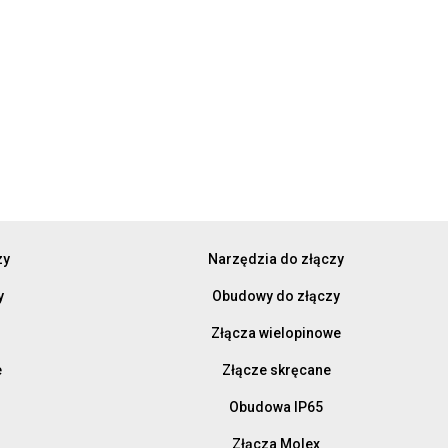
zy
Narzędzia do złączy
y
Obudowy do złączy
Złącza wielopinowe
e
Złącze skręcane
Obudowa IP65
Złącza Molex