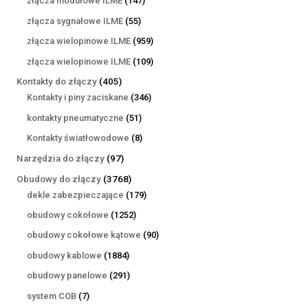
złącza modułowe ILME
147
produktów
55
złącza sygnałowe ILME
55
produktów
959
złącza wielopinowe ILME
959
produktów
109
złącza wielopinowe ILME
109
produktów
405
Kontakty do złączy
405
produktów
346
Kontakty i piny zaciskane
346
produktów
51
kontakty pneumatyczne
51
produktów
8
Kontakty światłowodowe
8
produktów
97
Narzędzia do złączy
97
produktów
3768
Obudowy do złączy
3768
produktów
179
dekle zabezpieczające
179
produktów
1252
obudowy cokołowe
1252
produkty
90
obudowy cokołowe kątowe
90
produktów
1884
obudowy kablowe
1884
produkty
291
obudowy panelowe
291
produktów
7
system COB
7