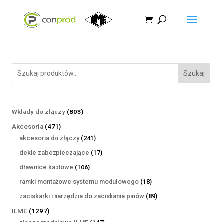
Szukaj
803
Wkłady do złączy
803
produkty
471
Akcesoria
471
produktów
241
akcesoria do złączy
241
produktów
17
dekle zabezpieczające
17
produktów
106
dławnice kablowe
106
produktów
18
ramki montażowe systemu modułowego
18
produktów
89
zaciskarki i narzędzia do zaciskania pinów
89
produktów
1297
ILME
1297
produktów
147