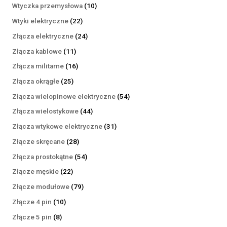
produktów
10
Wtyczka przemysłowa
10
produktów
22
Wtyki elektryczne
22
produkty
24
Złącza elektryczne
24
produkty
11
Złącza kablowe
11
produktów
16
Złącza militarne
16
produktów
25
Złącza okrągłe
25
produktów
54
Złącza wielopinowe elektryczne
54
produkty
44
Złącza wielostykowe
44
produkty
31
Złącza wtykowe elektryczne
31
produktów
28
Złącze skręcane
28
produktów
54
Złącza prostokątne
54
produkty
22
Złącze męskie
22
produkty
79
Złącze modułowe
79
produktów
10
Złącze 4 pin
10
produktów
8
Złącze 5 pin
8