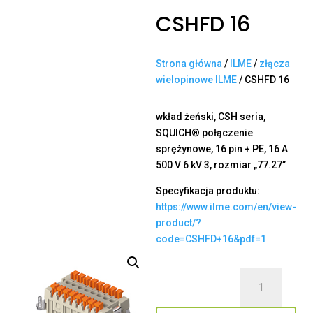
CSHFD 16
Strona główna
/
ILME
/
złącza
wielopinowe ILME
/ CSHFD 16
wkład żeński, CSH seria,
SQUICH® połączenie
sprężynowe, 16 pin + PE, 16 A
500 V 6 kV 3, rozmiar „77.27”
Specyfikacja produktu:
https://www.ilme.com/en/view-
product/?
code=CSHFD+16&pdf=1
ilość
CSHFD
16