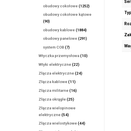
Ser
produktów
1252
obudowy cokołowe
1252
produkty
Typ
obudowy cokołowe kątowe
90
90
Ro
produktów
1884
obudowy kablowe
1884
Zak
produkty
291
obudowy panelowe
291
produktów
Wa
7
system COB
7
produktów
10
Wtyczka przemysłowa
10
produktów
22
Wtyki elektryczne
22
produkty
24
Złącza elektryczne
24
produkty
11
Złącza kablowe
11
produktów
16
Złącza militarne
16
produktów
25
Złącza okrągłe
25
produktów
Złącza wielopinowe
54
elektryczne
54
produkty
44
Złącza wielostykowe
44
produkty