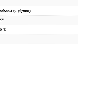
 zatrzask sprężynowy
27"
5 °C