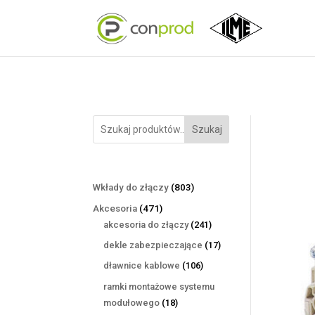
Szukaj
803
Wkłady do złączy
803
produkty
471
Akcesoria
471
produktów
241
akcesoria do złączy
241
produktów
17
dekle zabezpieczające
17
produktów
106
dławnice kablowe
106
produktów
ramki montażowe systemu
18
modułowego
18