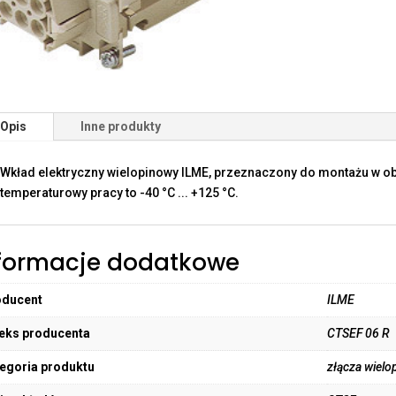
Opis
Inne produkty
Wkład elektryczny wielopinowy ILME, przeznaczony do montażu w o
temperaturowy pracy to -40 °C ... +125 °C.
formacje dodatkowe
oducent
ILME
eks producenta
CTSEF 06 R
egoria produktu
złącza wielo