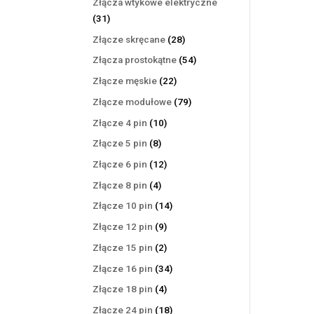
Złącza wtykowe elektryczne
31
31
produktów
28
Złącze skręcane
28
produktów
54
Złącza prostokątne
54
produkty
22
Złącze męskie
22
produkty
79
Złącze modułowe
79
produktów
10
Złącze 4 pin
10
produktów
8
Złącze 5 pin
8
produktów
12
Złącze 6 pin
12
produktów
4
Złącze 8 pin
4
produkty
14
Złącze 10 pin
14
produktów
9
Złącze 12 pin
9
produktów
2
Złącze 15 pin
2
produkty
34
Złącze 16 pin
34
produkty
4
Złącze 18 pin
4
produkty
18
Złącze 24 pin
18