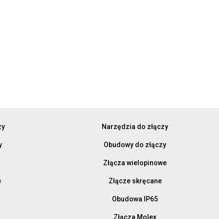
zy
Narzędzia do złączy
y
Obudowy do złączy
Złącza wielopinowe
e
Złącze skręcane
Obudowa IP65
Złącza Molex