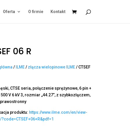
Oferta
O firmie
Kontakt
EF 06 R
główna
/
ILME
/
złącza wielopinowe ILME
/ CTSEF
ęski, CTSE seria, połączenie sprężynowe, 6 pin +
A 500 V 6 kV 3, rozmiar „44.27”, z szybkozłączem,
 prawostronny
kacja produktu:
https://www.ilme.com/en/view-
t/?code=CTSEF+06+R&pdf=1