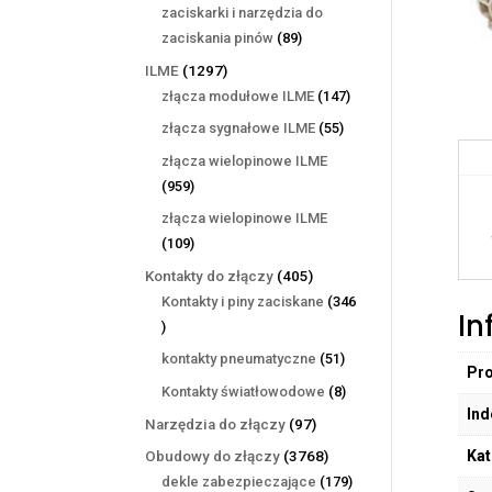
produktów
zaciskarki i narzędzia do
89
zaciskania pinów
89
produktów
1297
ILME
1297
produktów
147
złącza modułowe ILME
147
produktów
55
złącza sygnałowe ILME
55
produktów
złącza wielopinowe ILME
959
959
produktów
złącza wielopinowe ILME
109
109
produktów
405
Kontakty do złączy
405
produktów
Kontakty i piny zaciskane
346
In
346
produktów
51
kontakty pneumatyczne
51
Pr
produktów
8
Kontakty światłowodowe
8
Ind
produktów
97
Narzędzia do złączy
97
produktów
Kat
3768
Obudowy do złączy
3768
produktów
179
dekle zabezpieczające
179