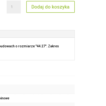
ilość
Dodaj do koszyka
CTSEF
06
R
budowach o rozmiarze "44.27". Zakres
pinowe