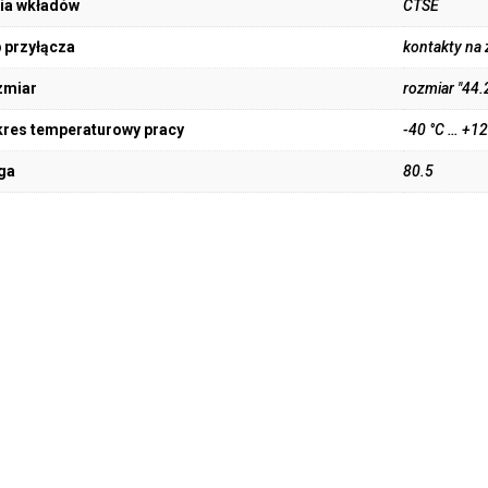
ia wkładów
CTSE
 przyłącza
kontakty na
zmiar
rozmiar "44.
res temperaturowy pracy
-40 °C … +12
ga
80.5