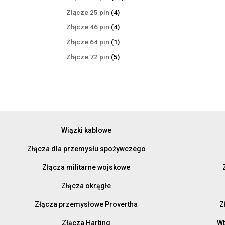
produktów
4
Złącze 25 pin
4
produkty
4
Złącze 46 pin
4
produkty
1
Złącze 64 pin
1
produkt
5
Złącze 72 pin
5
produktów
Wiązki kablowe
Złącza dla przemysłu spożywczego
Złącza militarne wojskowe
Złącza okrągłe
Złącza przemysłowe Provertha
Z
Złącza Harting
Wt