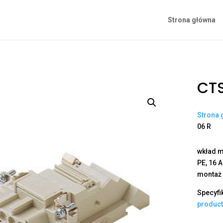
Strona główna
CTS
Strona 
06 R
wkład m
PE, 16 
montaż
Specyfi
produc