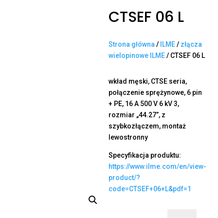
CTSEF 06 L
Strona główna
/
ILME
/
złącza
wielopinowe ILME
/ CTSEF 06 L
wkład męski, CTSE seria,
połączenie sprężynowe, 6 pin
+ PE, 16 A 500 V 6 kV 3,
rozmiar „44.27”, z
szybkozłączem, montaż
lewostronny
Specyfikacja produktu:
https://www.ilme.com/en/view-
product/?
code=CTSEF+06+L&pdf=1
ilość