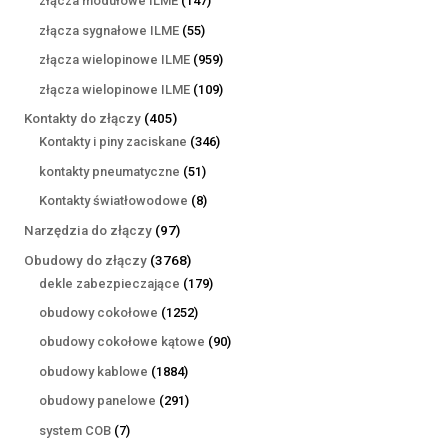
złącza modułowe ILME
147
produktów
55
złącza sygnałowe ILME
55
produktów
959
złącza wielopinowe ILME
959
produktów
109
złącza wielopinowe ILME
109
produktów
405
Kontakty do złączy
405
produktów
346
Kontakty i piny zaciskane
346
produktów
51
kontakty pneumatyczne
51
produktów
8
Kontakty światłowodowe
8
produktów
97
Narzędzia do złączy
97
produktów
3768
Obudowy do złączy
3768
produktów
179
dekle zabezpieczające
179
produktów
1252
obudowy cokołowe
1252
produkty
90
obudowy cokołowe kątowe
90
produktów
1884
obudowy kablowe
1884
produkty
291
obudowy panelowe
291
produktów
7
system COB
7