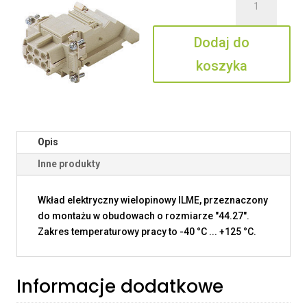
CTSEF
06
Dodaj do
L
koszyka
Opis
Inne produkty
Wkład elektryczny wielopinowy ILME, przeznaczony
do montażu w obudowach o rozmiarze "44.27".
Zakres temperaturowy pracy to -40 °C ... +125 °C.
Informacje dodatkowe