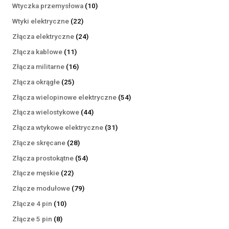
produktów
10
Wtyczka przemysłowa
10
produktów
22
Wtyki elektryczne
22
produkty
24
Złącza elektryczne
24
produkty
11
Złącza kablowe
11
produktów
16
Złącza militarne
16
produktów
25
Złącza okrągłe
25
produktów
54
Złącza wielopinowe elektryczne
54
produkty
44
Złącza wielostykowe
44
produkty
31
Złącza wtykowe elektryczne
31
produktów
28
Złącze skręcane
28
produktów
54
Złącza prostokątne
54
produkty
22
Złącze męskie
22
produkty
79
Złącze modułowe
79
produktów
10
Złącze 4 pin
10
produktów
8
Złącze 5 pin
8