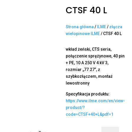
CTSF 40 L
Strona główna
/
ILME
/
złącza
wielopinowe ILME
/ CTSF 40 L
wkład żeński, CTS seria,
połączenie sprężynowe, 40 pin
+ PE, 10 A 250 V 4 kV 3,
rozmiar „77.27”, z
szybkozłączem, montaż
lewostronny
Specyfikacja produktu:
https://www.ilme.com/en/view-
product/?
code=CTSF+40+L&pdf=1
ilość