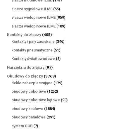
złącza modułowe ILME
147
produktów
55
złącza sygnałowe ILME
55
produktów
959
złącza wielopinowe ILME
959
produktów
109
złącza wielopinowe ILME
109
produktów
405
Kontakty do złączy
405
produktów
346
Kontakty i piny zaciskane
346
produktów
51
kontakty pneumatyczne
51
produktów
8
Kontakty światłowodowe
8
produktów
97
Narzędzia do złączy
97
produktów
3768
Obudowy do złączy
3768
produktów
179
dekle zabezpieczające
179
produktów
1252
obudowy cokołowe
1252
produkty
90
obudowy cokołowe kątowe
90
produktów
1884
obudowy kablowe
1884
produkty
291
obudowy panelowe
291
produktów
7
system COB
7