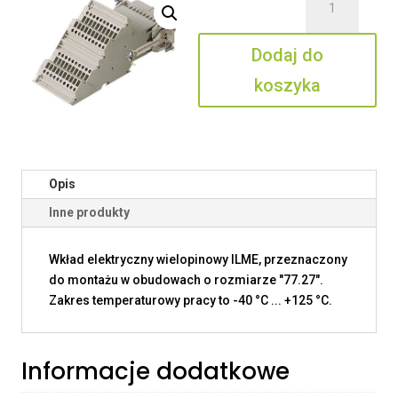
CTSF
40
Dodaj do
L
koszyka
Opis
Inne produkty
Wkład elektryczny wielopinowy ILME, przeznaczony
do montażu w obudowach o rozmiarze "77.27".
Zakres temperaturowy pracy to -40 °C ... +125 °C.
Informacje dodatkowe