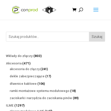
Szukaj
803
Wkłady do złączy
803
produkty
471
Akcesoria
471
produktów
241
akcesoria do złączy
241
produktów
17
dekle zabezpieczające
17
produktów
106
dławnice kablowe
106
produktów
18
ramki montażowe systemu modułowego
18
produktów
89
zaciskarki i narzędzia do zaciskania pinów
89
produktów
1297
ILME
1297
produktów
147