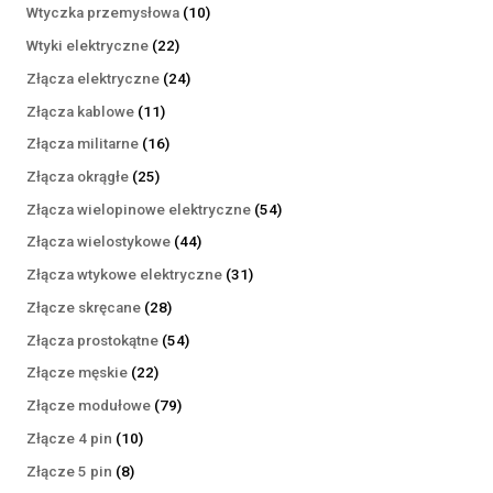
produktów
10
Wtyczka przemysłowa
10
produktów
22
Wtyki elektryczne
22
produkty
24
Złącza elektryczne
24
produkty
11
Złącza kablowe
11
produktów
16
Złącza militarne
16
produktów
25
Złącza okrągłe
25
produktów
54
Złącza wielopinowe elektryczne
54
produkty
44
Złącza wielostykowe
44
produkty
31
Złącza wtykowe elektryczne
31
produktów
28
Złącze skręcane
28
produktów
54
Złącza prostokątne
54
produkty
22
Złącze męskie
22
produkty
79
Złącze modułowe
79
produktów
10
Złącze 4 pin
10
produktów
8
Złącze 5 pin
8