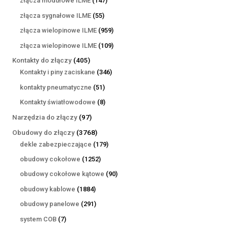
złącza modułowe ILME
147
produktów
55
złącza sygnałowe ILME
55
produktów
959
złącza wielopinowe ILME
959
produktów
109
złącza wielopinowe ILME
109
produktów
405
Kontakty do złączy
405
produktów
346
Kontakty i piny zaciskane
346
produktów
51
kontakty pneumatyczne
51
produktów
8
Kontakty światłowodowe
8
produktów
97
Narzędzia do złączy
97
produktów
3768
Obudowy do złączy
3768
produktów
179
dekle zabezpieczające
179
produktów
1252
obudowy cokołowe
1252
produkty
90
obudowy cokołowe kątowe
90
produktów
1884
obudowy kablowe
1884
produkty
291
obudowy panelowe
291
produktów
7
system COB
7