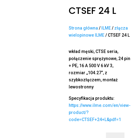
CTSEF 24 L
Strona główna
/
ILME
/
złącza
wielopinowe ILME
/ CTSEF 24 L
wkład męski, CTSE seria,
połączenie sprężynowe, 24 pin
+ PE, 16 A 500 V 6 kV 3,
rozmiar „104.27”, z
szybkozłączem, montaż
lewostronny
Specyfikacja produktu:
https://www.ilme.com/en/view-
product/?
code=CTSEF+24+L&pdf=1
ilość