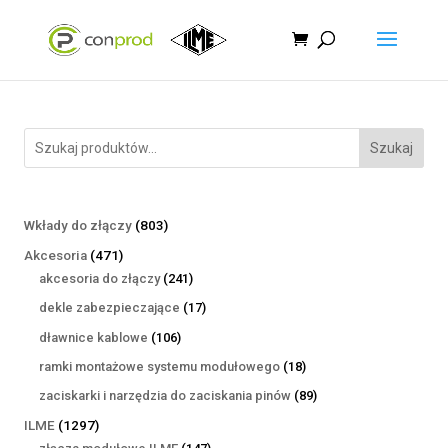
Szukaj
803
Wkłady do złączy
803
produkty
471
Akcesoria
471
produktów
241
akcesoria do złączy
241
produktów
17
dekle zabezpieczające
17
produktów
106
dławnice kablowe
106
produktów
18
ramki montażowe systemu modułowego
18
produktów
89
zaciskarki i narzędzia do zaciskania pinów
89
produktów
1297
ILME
1297
produktów
147