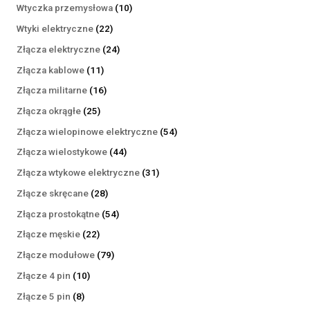
produktów
10
Wtyczka przemysłowa
10
produktów
22
Wtyki elektryczne
22
produkty
24
Złącza elektryczne
24
produkty
11
Złącza kablowe
11
produktów
16
Złącza militarne
16
produktów
25
Złącza okrągłe
25
produktów
54
Złącza wielopinowe elektryczne
54
produkty
44
Złącza wielostykowe
44
produkty
31
Złącza wtykowe elektryczne
31
produktów
28
Złącze skręcane
28
produktów
54
Złącza prostokątne
54
produkty
22
Złącze męskie
22
produkty
79
Złącze modułowe
79
produktów
10
Złącze 4 pin
10
produktów
8
Złącze 5 pin
8