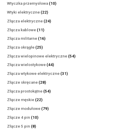
produktów
10
Wtyczka przemysłowa
10
produktów
22
Wtyki elektryczne
22
produkty
24
Złącza elektryczne
24
produkty
11
Złącza kablowe
11
produktów
16
Złącza militarne
16
produktów
25
Złącza okrągłe
25
produktów
54
Złącza wielopinowe elektryczne
54
produkty
44
Złącza wielostykowe
44
produkty
31
Złącza wtykowe elektryczne
31
produktów
28
Złącze skręcane
28
produktów
54
Złącza prostokątne
54
produkty
22
Złącze męskie
22
produkty
79
Złącze modułowe
79
produktów
10
Złącze 4 pin
10
produktów
8
Złącze 5 pin
8