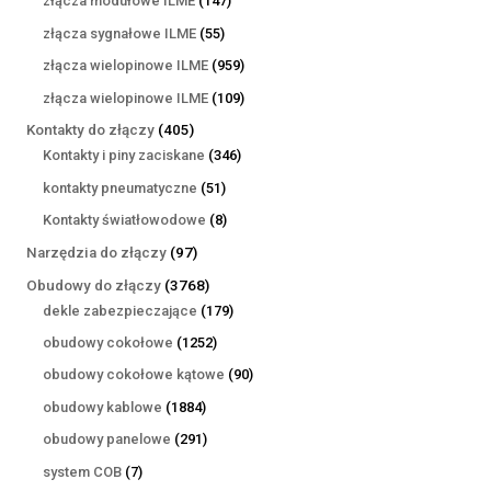
złącza modułowe ILME
147
produktów
55
złącza sygnałowe ILME
55
produktów
959
złącza wielopinowe ILME
959
produktów
109
złącza wielopinowe ILME
109
produktów
405
Kontakty do złączy
405
produktów
346
Kontakty i piny zaciskane
346
produktów
51
kontakty pneumatyczne
51
produktów
8
Kontakty światłowodowe
8
produktów
97
Narzędzia do złączy
97
produktów
3768
Obudowy do złączy
3768
produktów
179
dekle zabezpieczające
179
produktów
1252
obudowy cokołowe
1252
produkty
90
obudowy cokołowe kątowe
90
produktów
1884
obudowy kablowe
1884
produkty
291
obudowy panelowe
291
produktów
7
system COB
7