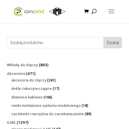
Szukaj
803
Wkłady do złączy
803
produkty
471
Akcesoria
471
produktów
241
akcesoria do złączy
241
produktów
17
dekle zabezpieczające
17
produktów
106
dławnice kablowe
106
produktów
18
ramki montażowe systemu modułowego
18
produktów
89
zaciskarki i narzędzia do zaciskania pinów
89
produktów
1297
ILME
1297
produktów
147