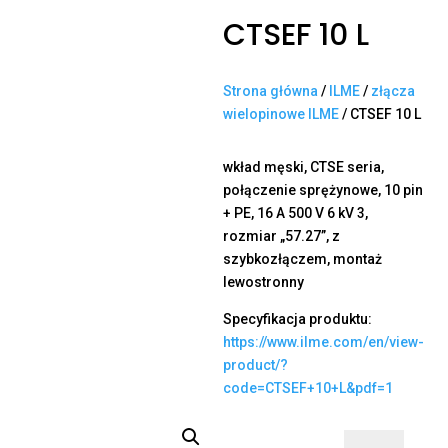
CTSEF 10 L
Strona główna
/
ILME
/
złącza
wielopinowe ILME
/ CTSEF 10 L
wkład męski, CTSE seria,
połączenie sprężynowe, 10 pin
+ PE, 16 A 500 V 6 kV 3,
rozmiar „57.27”, z
szybkozłączem, montaż
lewostronny
Specyfikacja produktu:
https://www.ilme.com/en/view-
product/?
code=CTSEF+10+L&pdf=1
ilość