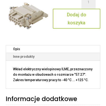
CTSEF
10
Dodaj do
L
koszyka
Opis
Inne produkty
Wkład elektryczny wielopinowy ILME, przeznaczony
do montażu w obudowach o rozmiarze "57.27".
Zakres temperaturowy pracy to -40 °C ... +125 °C.
Informacje dodatkowe