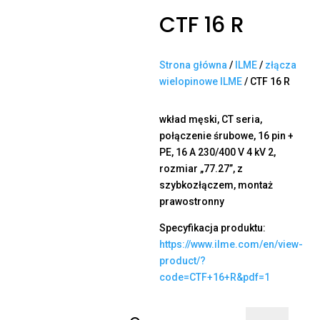
CTF 16 R
Strona główna
/
ILME
/
złącza
wielopinowe ILME
/ CTF 16 R
wkład męski, CT seria,
połączenie śrubowe, 16 pin +
PE, 16 A 230/400 V 4 kV 2,
rozmiar „77.27”, z
szybkozłączem, montaż
prawostronny
Specyfikacja produktu:
https://www.ilme.com/en/view-
product/?
code=CTF+16+R&pdf=1
ilość