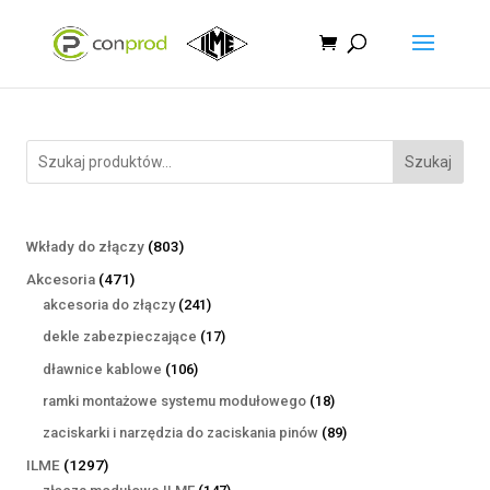
Szukaj
803
Wkłady do złączy
803
produkty
471
Akcesoria
471
produktów
241
akcesoria do złączy
241
produktów
17
dekle zabezpieczające
17
produktów
106
dławnice kablowe
106
produktów
18
ramki montażowe systemu modułowego
18
produktów
89
zaciskarki i narzędzia do zaciskania pinów
89
produktów
1297
ILME
1297
produktów
147