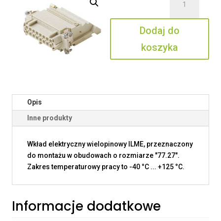
CTF
16
Dodaj do
R
koszyka
Opis
Inne produkty
Wkład elektryczny wielopinowy ILME, przeznaczony
do montażu w obudowach o rozmiarze "77.27".
Zakres temperaturowy pracy to -40 °C ... +125 °C.
Informacje dodatkowe