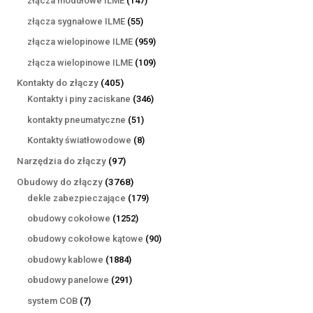
złącza modułowe ILME
147
produktów
55
złącza sygnałowe ILME
55
produktów
959
złącza wielopinowe ILME
959
produktów
109
złącza wielopinowe ILME
109
produktów
405
Kontakty do złączy
405
produktów
346
Kontakty i piny zaciskane
346
produktów
51
kontakty pneumatyczne
51
produktów
8
Kontakty światłowodowe
8
produktów
97
Narzędzia do złączy
97
produktów
3768
Obudowy do złączy
3768
produktów
179
dekle zabezpieczające
179
produktów
1252
obudowy cokołowe
1252
produkty
90
obudowy cokołowe kątowe
90
produktów
1884
obudowy kablowe
1884
produkty
291
obudowy panelowe
291
produktów
7
system COB
7