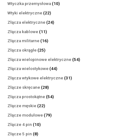
produktów
10
Wtyczka przemysłowa
10
produktów
22
Wtyki elektryczne
22
produkty
24
Złącza elektryczne
24
produkty
11
Złącza kablowe
11
produktów
16
Złącza militarne
16
produktów
25
Złącza okrągłe
25
produktów
54
Złącza wielopinowe elektryczne
54
produkty
44
Złącza wielostykowe
44
produkty
31
Złącza wtykowe elektryczne
31
produktów
28
Złącze skręcane
28
produktów
54
Złącza prostokątne
54
produkty
22
Złącze męskie
22
produkty
79
Złącze modułowe
79
produktów
10
Złącze 4 pin
10
produktów
8
Złącze 5 pin
8