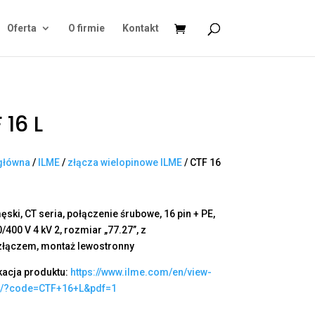
Oferta
O firmie
Kontakt
 16 L
główna
/
ILME
/
złącza wielopinowe ILME
/ CTF 16
ęski, CT seria, połączenie śrubowe, 16 pin + PE,
/400 V 4 kV 2, rozmiar „77.27”, z
łączem, montaż lewostronny
kacja produktu:
https://www.ilme.com/en/view-
t/?code=CTF+16+L&pdf=1