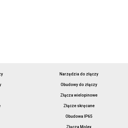
zy
Narzędzia do złączy
y
Obudowy do złączy
Złącza wielopinowe
e
Złącze skręcane
Obudowa IP65
Złącza Molex