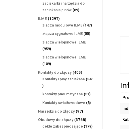
produktów
zaciskarki i narzędzia do
89
zaciskania pinów
89
produktów
1297
ILME
1297
produktów
147
złącza modułowe ILME
147
produktów
55
złącza sygnałowe ILME
55
produktów
złącza wielopinowe ILME
959
959
produktów
złącza wielopinowe ILME
109
109
produktów
405
Kontakty do złączy
405
produktów
Kontakty i piny zaciskane
346
In
346
produktów
51
kontakty pneumatyczne
51
Pr
produktów
8
Kontakty światłowodowe
8
Ind
produktów
97
Narzędzia do złączy
97
produktów
Kat
3768
Obudowy do złączy
3768
produktów
179
dekle zabezpieczające
179