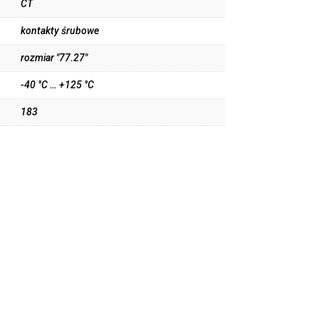
CT
kontakty śrubowe
rozmiar "77.27"
-40 °C … +125 °C
183