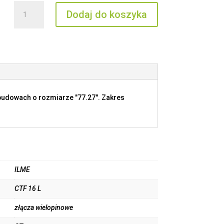
ilość
Dodaj do koszyka
CTF
16
L
budowach o rozmiarze "77.27". Zakres
ILME
CTF 16 L
złącza wielopinowe