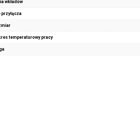
ia wkładów
 przyłącza
zmiar
res temperaturowy pracy
ga