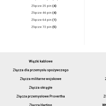
produktów
4
Złącze 25 pin
4
produkty
4
Złącze 46 pin
4
produkty
1
Złącze 64 pin
1
produkt
5
Złącze 72 pin
5
produktów
Wiązki kablowe
Złącza dla przemysłu spożywczego
Złącza militarne wojskowe
Złącza okrągłe
Złącza przemysłowe Provertha
Z
Złącza Harting
Wt