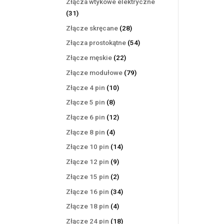
Złącza wtykowe elektryczne
31
31
produktów
28
Złącze skręcane
28
produktów
54
Złącza prostokątne
54
produkty
22
Złącze męskie
22
produkty
79
Złącze modułowe
79
produktów
10
Złącze 4 pin
10
produktów
8
Złącze 5 pin
8
produktów
12
Złącze 6 pin
12
produktów
4
Złącze 8 pin
4
produkty
14
Złącze 10 pin
14
produktów
9
Złącze 12 pin
9
produktów
2
Złącze 15 pin
2
produkty
34
Złącze 16 pin
34
produkty
4
Złącze 18 pin
4
produkty
18
Złącze 24 pin
18