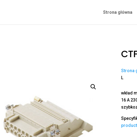
Strona główna
CTF
Strona 
L
wkład m
16 A 230
szybkoz
Specyfi
produc