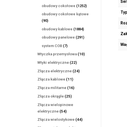
Ser
produktów
1252
obudowy cokołowe
1252
produkty
Typ
obudowy cokołowe kątowe
90
90
Ro
produktów
1884
obudowy kablowe
1884
Zak
produkty
291
obudowy panelowe
291
produktów
Wa
7
system COB
7
produktów
10
Wtyczka przemysłowa
10
produktów
22
Wtyki elektryczne
22
produkty
24
Złącza elektryczne
24
produkty
11
Złącza kablowe
11
produktów
16
Złącza militarne
16
produktów
25
Złącza okrągłe
25
produktów
Złącza wielopinowe
54
elektryczne
54
produkty
44
Złącza wielostykowe
44
produkty