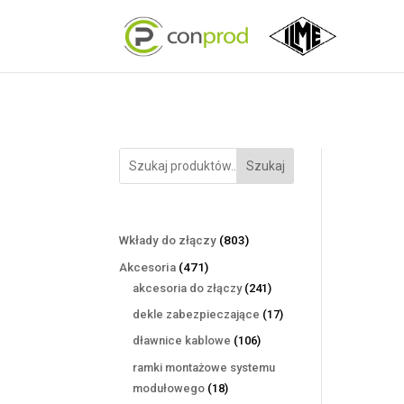
Szukaj
803
Wkłady do złączy
803
produkty
471
Akcesoria
471
produktów
241
akcesoria do złączy
241
produktów
17
dekle zabezpieczające
17
produktów
106
dławnice kablowe
106
produktów
ramki montażowe systemu
18
modułowego
18