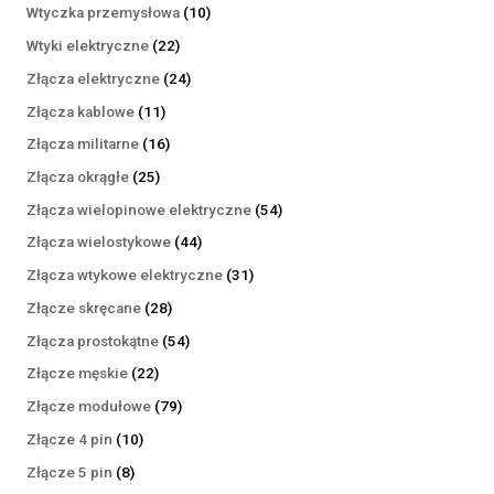
produktów
10
Wtyczka przemysłowa
10
produktów
22
Wtyki elektryczne
22
produkty
24
Złącza elektryczne
24
produkty
11
Złącza kablowe
11
produktów
16
Złącza militarne
16
produktów
25
Złącza okrągłe
25
produktów
54
Złącza wielopinowe elektryczne
54
produkty
44
Złącza wielostykowe
44
produkty
31
Złącza wtykowe elektryczne
31
produktów
28
Złącze skręcane
28
produktów
54
Złącza prostokątne
54
produkty
22
Złącze męskie
22
produkty
79
Złącze modułowe
79
produktów
10
Złącze 4 pin
10
produktów
8
Złącze 5 pin
8