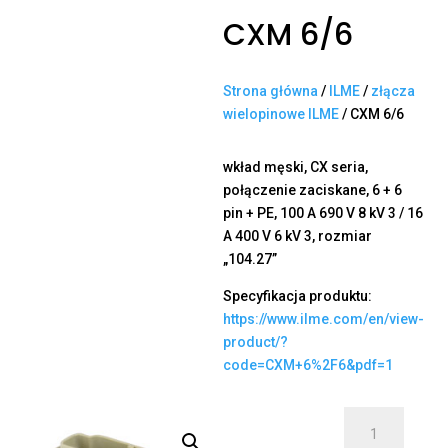
CXM 6/6
Strona główna
/
ILME
/
złącza
wielopinowe ILME
/ CXM 6/6
wkład męski, CX seria,
połączenie zaciskane, 6 + 6
pin + PE, 100 A 690 V 8 kV 3 / 16
A 400 V 6 kV 3, rozmiar
„104.27”
Specyfikacja produktu:
https://www.ilme.com/en/view-
product/?
code=CXM+6%2F6&pdf=1
ilość
CXM