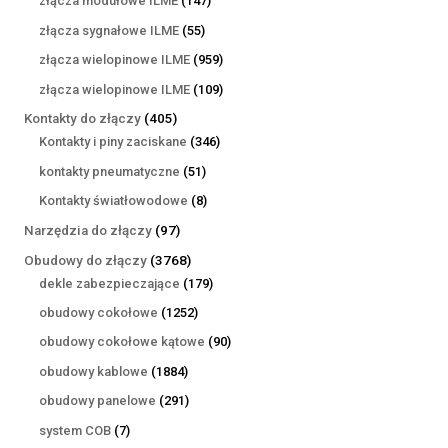
złącza modułowe ILME
147
produktów
55
złącza sygnałowe ILME
55
produktów
959
złącza wielopinowe ILME
959
produktów
109
złącza wielopinowe ILME
109
produktów
405
Kontakty do złączy
405
produktów
346
Kontakty i piny zaciskane
346
produktów
51
kontakty pneumatyczne
51
produktów
8
Kontakty światłowodowe
8
produktów
97
Narzędzia do złączy
97
produktów
3768
Obudowy do złączy
3768
produktów
179
dekle zabezpieczające
179
produktów
1252
obudowy cokołowe
1252
produkty
90
obudowy cokołowe kątowe
90
produktów
1884
obudowy kablowe
1884
produkty
291
obudowy panelowe
291
produktów
7
system COB
7