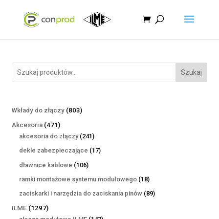
Szukaj
803
Wkłady do złączy
803
produkty
471
Akcesoria
471
produktów
241
akcesoria do złączy
241
produktów
17
dekle zabezpieczające
17
produktów
106
dławnice kablowe
106
produktów
18
ramki montażowe systemu modułowego
18
produktów
89
zaciskarki i narzędzia do zaciskania pinów
89
produktów
1297
ILME
1297
produktów
147