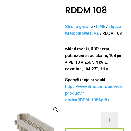
RDDM 108
Strona główna
/
ILME
/
złącza
wielopinowe ILME
/ RDDM 108
wkład męski, RDD seria,
połączenie zaciskane, 108 pin
+ PE, 10 A 250 V 4 kV 2,
rozmiar „104.27”, HNM
Specyfikacja produktu:
https://www.ilme.com/en/view-
product/?
code=RDDM+108&pdf=1
ilość
RDDM
108