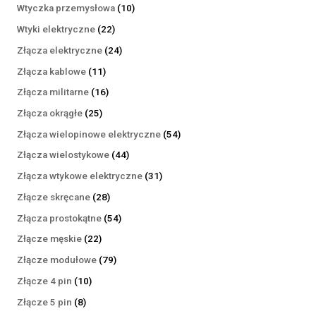
produktów
10
Wtyczka przemysłowa
10
produktów
22
Wtyki elektryczne
22
produkty
24
Złącza elektryczne
24
produkty
11
Złącza kablowe
11
produktów
16
Złącza militarne
16
produktów
25
Złącza okrągłe
25
produktów
54
Złącza wielopinowe elektryczne
54
produkty
44
Złącza wielostykowe
44
produkty
31
Złącza wtykowe elektryczne
31
produktów
28
Złącze skręcane
28
produktów
54
Złącza prostokątne
54
produkty
22
Złącze męskie
22
produkty
79
Złącze modułowe
79
produktów
10
Złącze 4 pin
10
produktów
8
Złącze 5 pin
8