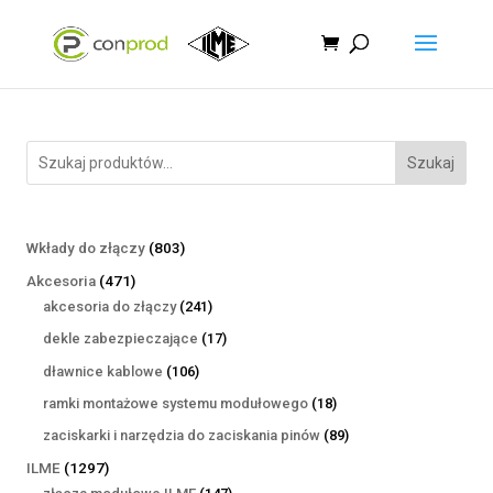
Szukaj
803
Wkłady do złączy
803
produkty
471
Akcesoria
471
produktów
241
akcesoria do złączy
241
produktów
17
dekle zabezpieczające
17
produktów
106
dławnice kablowe
106
produktów
18
ramki montażowe systemu modułowego
18
produktów
89
zaciskarki i narzędzia do zaciskania pinów
89
produktów
1297
ILME
1297
produktów
147