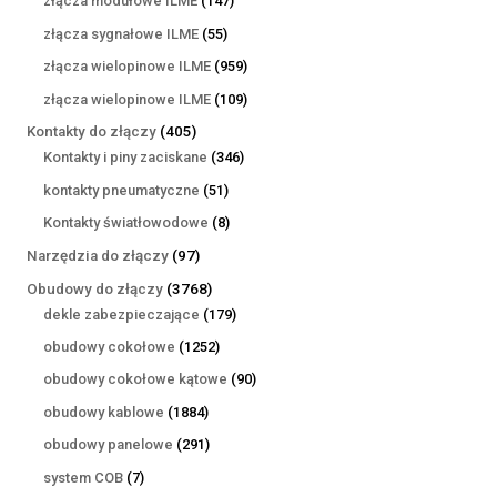
złącza modułowe ILME
147
produktów
55
złącza sygnałowe ILME
55
produktów
959
złącza wielopinowe ILME
959
produktów
109
złącza wielopinowe ILME
109
produktów
405
Kontakty do złączy
405
produktów
346
Kontakty i piny zaciskane
346
produktów
51
kontakty pneumatyczne
51
produktów
8
Kontakty światłowodowe
8
produktów
97
Narzędzia do złączy
97
produktów
3768
Obudowy do złączy
3768
produktów
179
dekle zabezpieczające
179
produktów
1252
obudowy cokołowe
1252
produkty
90
obudowy cokołowe kątowe
90
produktów
1884
obudowy kablowe
1884
produkty
291
obudowy panelowe
291
produktów
7
system COB
7