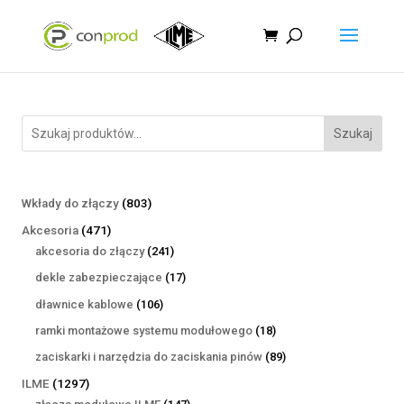
Szukaj
803
Wkłady do złączy
803
produkty
471
Akcesoria
471
produktów
241
akcesoria do złączy
241
produktów
17
dekle zabezpieczające
17
produktów
106
dławnice kablowe
106
produktów
18
ramki montażowe systemu modułowego
18
produktów
89
zaciskarki i narzędzia do zaciskania pinów
89
produktów
1297
ILME
1297
produktów
147