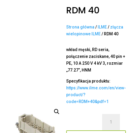
RDM 40
Strona główna
/
ILME
/
złącza
wielopinowe ILME
/ RDM 40
wkład męski, RD seria,
połączenie zaciskane, 40 pin +
PE, 10 A 250 V 4 kV 3, rozmiar
„77.27”, HNM
Specyfikacja produktu:
https://www.ilme.com/en/view-
product/?
code=RDM+40&pdf=1
ilość
RDM
40