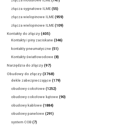
złącza modułowe ILME
147
produktów
55
złącza sygnałowe ILME
55
produktów
959
złącza wielopinowe ILME
959
produktów
109
złącza wielopinowe ILME
109
produktów
405
Kontakty do złączy
405
produktów
346
Kontakty i piny zaciskane
346
produktów
51
kontakty pneumatyczne
51
produktów
8
Kontakty światłowodowe
8
produktów
97
Narzędzia do złączy
97
produktów
3768
Obudowy do złączy
3768
produktów
179
dekle zabezpieczające
179
produktów
1252
obudowy cokołowe
1252
produkty
90
obudowy cokołowe kątowe
90
produktów
1884
obudowy kablowe
1884
produkty
291
obudowy panelowe
291
produktów
7
system COB
7