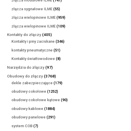
złącza modułowe ILME
147
produktów
55
złącza sygnałowe ILME
55
produktów
959
złącza wielopinowe ILME
959
produktów
109
złącza wielopinowe ILME
109
produktów
405
Kontakty do złączy
405
produktów
346
Kontakty i piny zaciskane
346
produktów
51
kontakty pneumatyczne
51
produktów
8
Kontakty światłowodowe
8
produktów
97
Narzędzia do złączy
97
produktów
3768
Obudowy do złączy
3768
produktów
179
dekle zabezpieczające
179
produktów
1252
obudowy cokołowe
1252
produkty
90
obudowy cokołowe kątowe
90
produktów
1884
obudowy kablowe
1884
produkty
291
obudowy panelowe
291
produktów
7
system COB
7