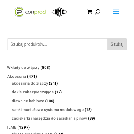
Szukaj
803
Wkłady do złączy
803
produkty
471
Akcesoria
471
produktów
241
akcesoria do złączy
241
produktów
17
dekle zabezpieczające
17
produktów
106
dławnice kablowe
106
produktów
18
ramki montażowe systemu modułowego
18
produktów
89
zaciskarki i narzędzia do zaciskania pinów
89
produktów
1297
ILME
1297
produktów
147