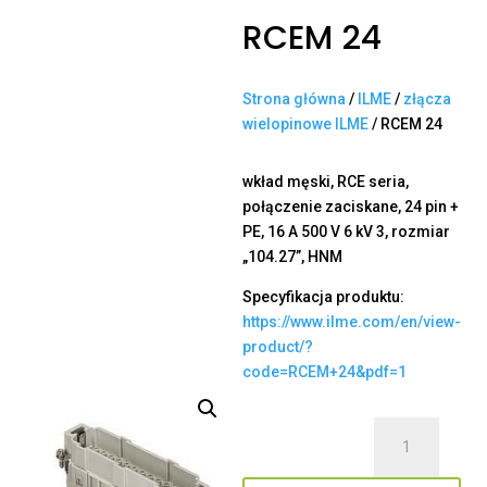
RCEM 24
Strona główna
/
ILME
/
złącza
wielopinowe ILME
/ RCEM 24
wkład męski, RCE seria,
połączenie zaciskane, 24 pin +
PE, 16 A 500 V 6 kV 3, rozmiar
„104.27”, HNM
Specyfikacja produktu:
https://www.ilme.com/en/view-
product/?
code=RCEM+24&pdf=1
ilość
RCEM
24