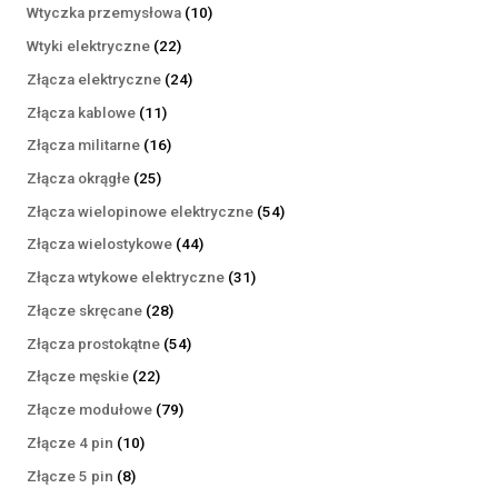
produktów
10
Wtyczka przemysłowa
10
produktów
22
Wtyki elektryczne
22
produkty
24
Złącza elektryczne
24
produkty
11
Złącza kablowe
11
produktów
16
Złącza militarne
16
produktów
25
Złącza okrągłe
25
produktów
54
Złącza wielopinowe elektryczne
54
produkty
44
Złącza wielostykowe
44
produkty
31
Złącza wtykowe elektryczne
31
produktów
28
Złącze skręcane
28
produktów
54
Złącza prostokątne
54
produkty
22
Złącze męskie
22
produkty
79
Złącze modułowe
79
produktów
10
Złącze 4 pin
10
produktów
8
Złącze 5 pin
8