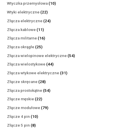
produktów
10
Wtyczka przemysłowa
10
produktów
22
Wtyki elektryczne
22
produkty
24
Złącza elektryczne
24
produkty
11
Złącza kablowe
11
produktów
16
Złącza militarne
16
produktów
25
Złącza okrągłe
25
produktów
54
Złącza wielopinowe elektryczne
54
produkty
44
Złącza wielostykowe
44
produkty
31
Złącza wtykowe elektryczne
31
produktów
28
Złącze skręcane
28
produktów
54
Złącza prostokątne
54
produkty
22
Złącze męskie
22
produkty
79
Złącze modułowe
79
produktów
10
Złącze 4 pin
10
produktów
8
Złącze 5 pin
8