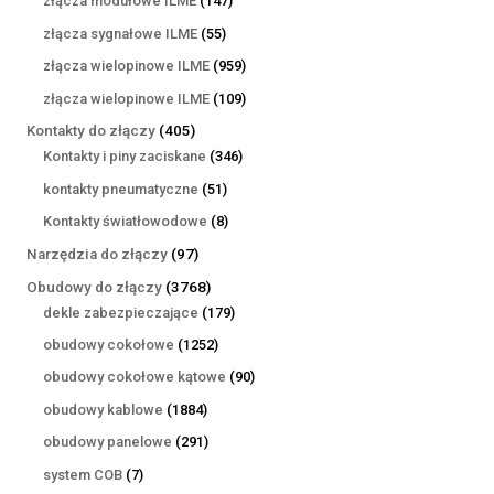
złącza modułowe ILME
147
produktów
55
złącza sygnałowe ILME
55
produktów
959
złącza wielopinowe ILME
959
produktów
109
złącza wielopinowe ILME
109
produktów
405
Kontakty do złączy
405
produktów
346
Kontakty i piny zaciskane
346
produktów
51
kontakty pneumatyczne
51
produktów
8
Kontakty światłowodowe
8
produktów
97
Narzędzia do złączy
97
produktów
3768
Obudowy do złączy
3768
produktów
179
dekle zabezpieczające
179
produktów
1252
obudowy cokołowe
1252
produkty
90
obudowy cokołowe kątowe
90
produktów
1884
obudowy kablowe
1884
produkty
291
obudowy panelowe
291
produktów
7
system COB
7