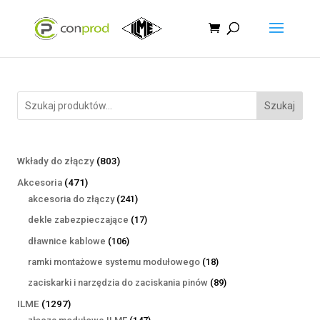
Szukaj
803
Wkłady do złączy
803
produkty
471
Akcesoria
471
produktów
241
akcesoria do złączy
241
produktów
17
dekle zabezpieczające
17
produktów
106
dławnice kablowe
106
produktów
18
ramki montażowe systemu modułowego
18
produktów
89
zaciskarki i narzędzia do zaciskania pinów
89
produktów
1297
ILME
1297
produktów
147