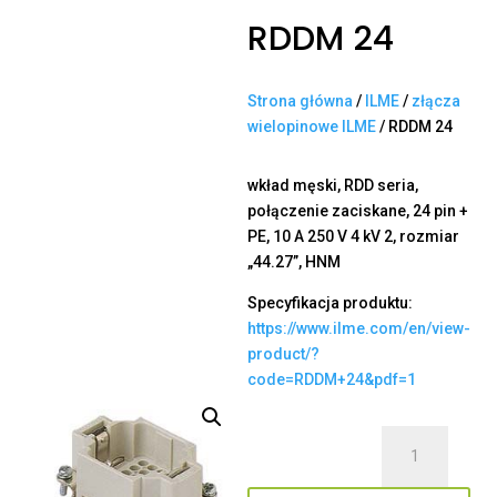
RDDM 24
Strona główna
/
ILME
/
złącza
wielopinowe ILME
/ RDDM 24
wkład męski, RDD seria,
połączenie zaciskane, 24 pin +
PE, 10 A 250 V 4 kV 2, rozmiar
„44.27”, HNM
Specyfikacja produktu:
https://www.ilme.com/en/view-
product/?
code=RDDM+24&pdf=1
ilość
RDDM
24