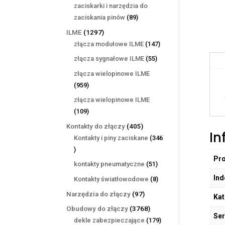
produktów
zaciskarki i narzędzia do
89
zaciskania pinów
89
produktów
1297
ILME
1297
produktów
147
złącza modułowe ILME
147
produktów
55
złącza sygnałowe ILME
55
produktów
złącza wielopinowe ILME
959
959
produktów
złącza wielopinowe ILME
109
109
produktów
405
Kontakty do złączy
405
In
produktów
Kontakty i piny zaciskane
346
346
Pr
produktów
51
kontakty pneumatyczne
51
produktów
Ind
8
Kontakty światłowodowe
8
produktów
97
Narzędzia do złączy
97
Kat
produktów
3768
Obudowy do złączy
3768
Ser
produktów
179
dekle zabezpieczające
179