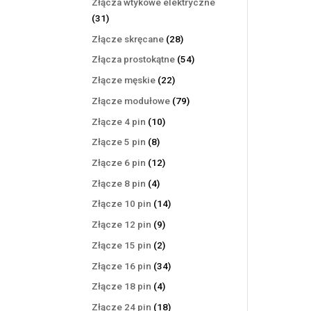
Złącza wtykowe elektryczne
31
31
produktów
28
Złącze skręcane
28
produktów
54
Złącza prostokątne
54
produkty
22
Złącze męskie
22
produkty
79
Złącze modułowe
79
produktów
10
Złącze 4 pin
10
produktów
8
Złącze 5 pin
8
produktów
12
Złącze 6 pin
12
produktów
4
Złącze 8 pin
4
produkty
14
Złącze 10 pin
14
produktów
9
Złącze 12 pin
9
produktów
2
Złącze 15 pin
2
produkty
34
Złącze 16 pin
34
produkty
4
Złącze 18 pin
4
produkty
18
Złącze 24 pin
18