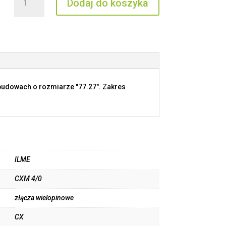
Dodaj do koszyka
CXM
4/0
budowach o rozmiarze "77.27". Zakres
ILME
CXM 4/0
złącza wielopinowe
CX