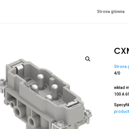
Strona główna
CX
Strona 
4/0
wkład mę
100 A 69
Specyfi
produc