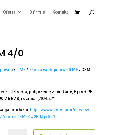
Oferta
O firmie
Kontakt
M 4/0
główna
/
ILME
/
złącza wielopinowe ILME
/ CXM
ski, CX seria, połączenie zaciskane, 8 pin + PE,
0 V 8 kV 3, rozmiar „104.27”
kacja produktu:
https://www.ilme.com/en/view-
t/?code=CXM+4%2F0&pdf=1
ilość