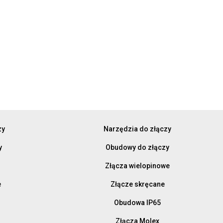
zy
Narzędzia do złączy
y
Obudowy do złączy
Złącza wielopinowe
e
Złącze skręcane
Obudowa IP65
Złącza Molex