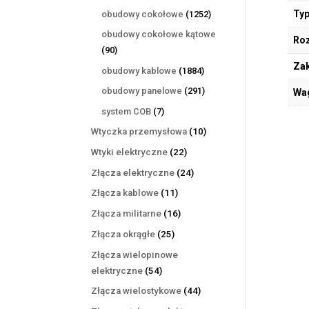
produktów
1252
Typ
obudowy cokołowe
1252
produkty
obudowy cokołowe kątowe
Ro
90
90
produktów
Zak
1884
obudowy kablowe
1884
produkty
291
obudowy panelowe
291
Wa
produktów
7
system COB
7
produktów
10
Wtyczka przemysłowa
10
produktów
22
Wtyki elektryczne
22
produkty
24
Złącza elektryczne
24
produkty
11
Złącza kablowe
11
produktów
16
Złącza militarne
16
produktów
25
Złącza okrągłe
25
produktów
Złącza wielopinowe
54
elektryczne
54
produkty
44
Złącza wielostykowe
44
produkty