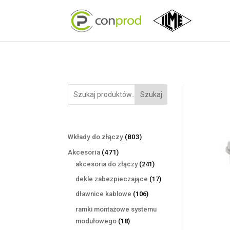
Szukaj
803
Wkłady do złączy
803
produkty
471
Akcesoria
471
produktów
241
akcesoria do złączy
241
produktów
17
dekle zabezpieczające
17
produktów
106
dławnice kablowe
106
produktów
ramki montażowe systemu
18
modułowego
18