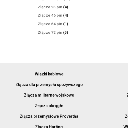
produktów
4
Złącze 25 pin
4
produkty
4
Złącze 46 pin
4
produkty
1
Złącze 64 pin
1
produkt
5
Złącze 72 pin
5
produktów
Wiązki kablowe
Złącza dla przemysłu spożywczego
Złącza militarne wojskowe
Złącza okrągłe
Złącza przemysłowe Provertha
Z
Złącza Harting
Wt