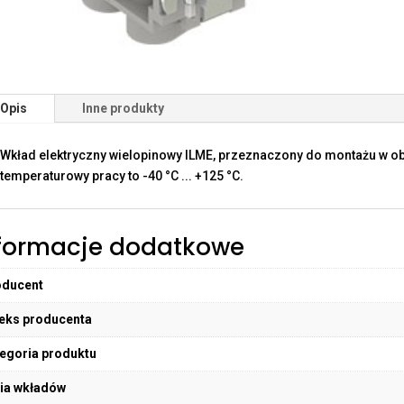
Opis
Inne produkty
Wkład elektryczny wielopinowy ILME, przeznaczony do montażu w o
temperaturowy pracy to -40 °C ... +125 °C.
formacje dodatkowe
oducent
eks producenta
egoria produktu
ia wkładów