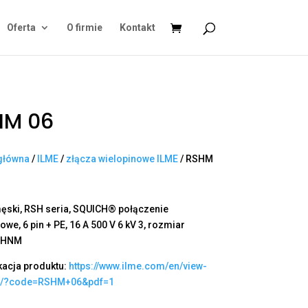
Oferta
O firmie
Kontakt
HM 06
główna
/
ILME
/
złącza wielopinowe ILME
/ RSHM
ęski, RSH seria, SQUICH® połączenie
we, 6 pin + PE, 16 A 500 V 6 kV 3, rozmiar
, HNM
kacja produktu:
https://www.ilme.com/en/view-
t/?code=RSHM+06&pdf=1