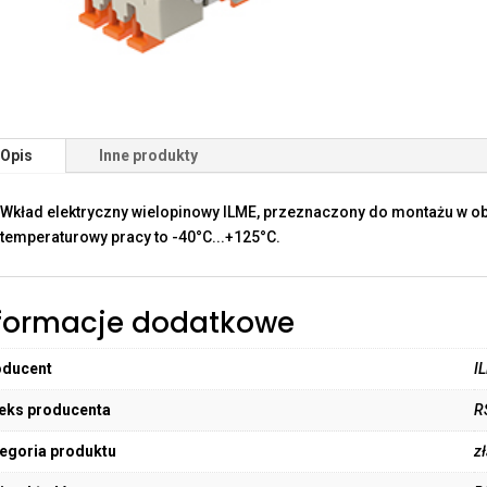
Opis
Inne produkty
Wkład elektryczny wielopinowy ILME, przeznaczony do montażu w o
temperaturowy pracy to -40°C...+125°C.
formacje dodatkowe
oducent
I
eks producenta
R
egoria produktu
z