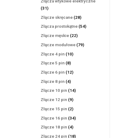
Złącza wtykowe elektryczne
31
31
produktów
28
Złącze skręcane
28
produktów
54
Złącza prostokątne
54
produkty
22
Złącze męskie
22
produkty
79
Złącze modułowe
79
produktów
10
Złącze 4 pin
10
produktów
8
Złącze 5 pin
8
produktów
12
Złącze 6 pin
12
produktów
4
Złącze 8 pin
4
produkty
14
Złącze 10 pin
14
produktów
9
Złącze 12 pin
9
produktów
2
Złącze 15 pin
2
produkty
34
Złącze 16 pin
34
produkty
4
Złącze 18 pin
4
produkty
18
Złącze 24 pin
18