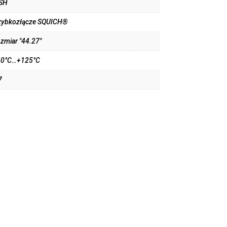
SH
zybkozłącze SQUICH®
ozmiar "44.27"
40°C…+125°C
7