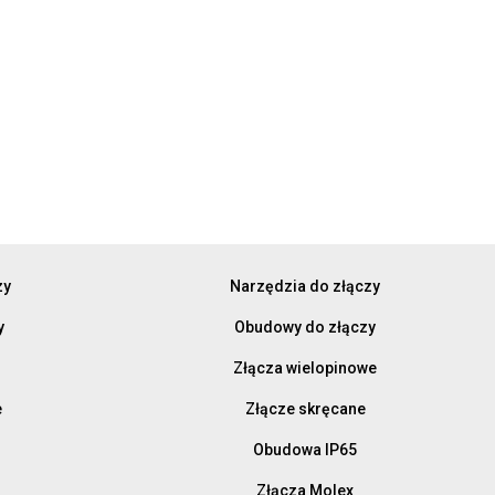
zy
Narzędzia do złączy
y
Obudowy do złączy
Złącza wielopinowe
e
Złącze skręcane
Obudowa IP65
Złącza Molex