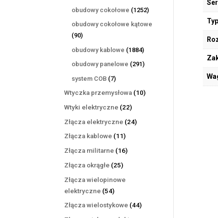
Ser
produktów
1252
obudowy cokołowe
1252
produkty
Typ
obudowy cokołowe kątowe
90
90
Ro
produktów
1884
obudowy kablowe
1884
Zak
produkty
291
obudowy panelowe
291
produktów
Wa
7
system COB
7
produktów
10
Wtyczka przemysłowa
10
produktów
22
Wtyki elektryczne
22
produkty
24
Złącza elektryczne
24
produkty
11
Złącza kablowe
11
produktów
16
Złącza militarne
16
produktów
25
Złącza okrągłe
25
produktów
Złącza wielopinowe
54
elektryczne
54
produkty
44
Złącza wielostykowe
44
produkty