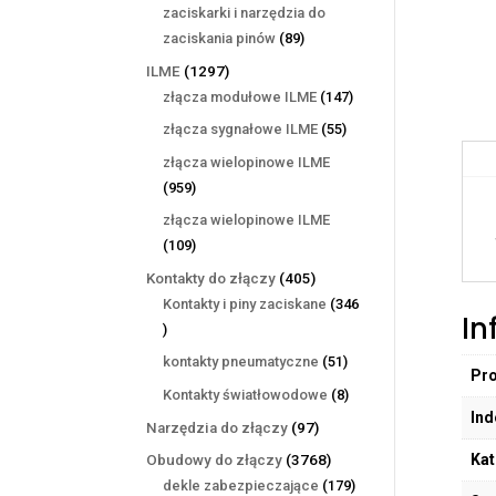
produktów
zaciskarki i narzędzia do
89
zaciskania pinów
89
produktów
1297
ILME
1297
produktów
147
złącza modułowe ILME
147
produktów
55
złącza sygnałowe ILME
55
produktów
złącza wielopinowe ILME
959
959
produktów
złącza wielopinowe ILME
109
109
produktów
405
Kontakty do złączy
405
produktów
Kontakty i piny zaciskane
346
In
346
produktów
51
kontakty pneumatyczne
51
Pr
produktów
8
Kontakty światłowodowe
8
Ind
produktów
97
Narzędzia do złączy
97
produktów
Kat
3768
Obudowy do złączy
3768
produktów
179
dekle zabezpieczające
179