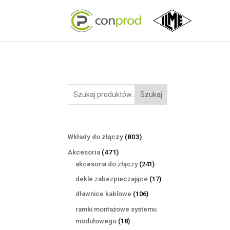
Szukaj
803
Wkłady do złączy
803
produkty
471
Akcesoria
471
produktów
241
akcesoria do złączy
241
produktów
17
dekle zabezpieczające
17
produktów
106
dławnice kablowe
106
produktów
ramki montażowe systemu
18
modułowego
18