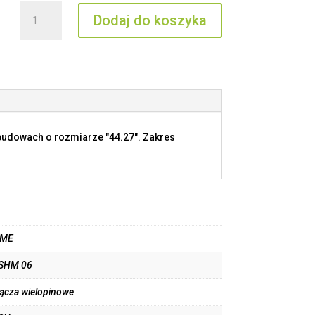
ilość
Dodaj do koszyka
RSHM
06
budowach o rozmiarze "44.27". Zakres
LME
SHM 06
łącza wielopinowe