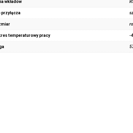
ia wkładów
R
 przyłącza
s
zmiar
r
res temperaturowy pracy
-
ga
5