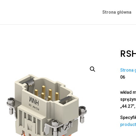
Strona główna
RS
Strona 
06
wkład m
sprężyno
„44.27”
Specyfi
produc