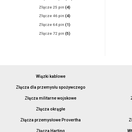
produktów
4
Złącze 25 pin
4
produkty
4
Złącze 46 pin
4
produkty
1
Złącze 64 pin
1
produkt
5
Złącze 72 pin
5
produktów
Wiązki kablowe
Złącza dla przemysłu spożywczego
Złącza militarne wojskowe
Złącza okrągłe
Złącza przemysłowe Provertha
Z
Złącza Harting
Wt