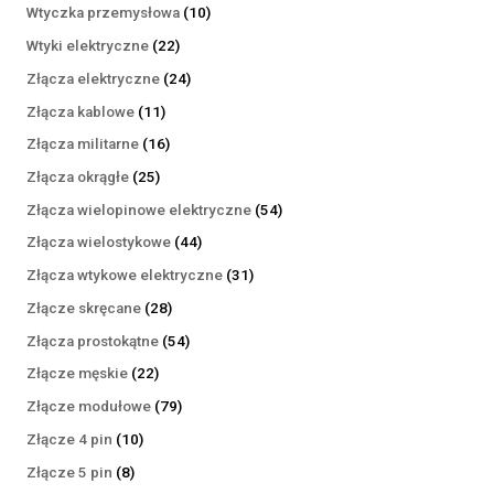
produktów
10
Wtyczka przemysłowa
10
produktów
22
Wtyki elektryczne
22
produkty
24
Złącza elektryczne
24
produkty
11
Złącza kablowe
11
produktów
16
Złącza militarne
16
produktów
25
Złącza okrągłe
25
produktów
54
Złącza wielopinowe elektryczne
54
produkty
44
Złącza wielostykowe
44
produkty
31
Złącza wtykowe elektryczne
31
produktów
28
Złącze skręcane
28
produktów
54
Złącza prostokątne
54
produkty
22
Złącze męskie
22
produkty
79
Złącze modułowe
79
produktów
10
Złącze 4 pin
10
produktów
8
Złącze 5 pin
8