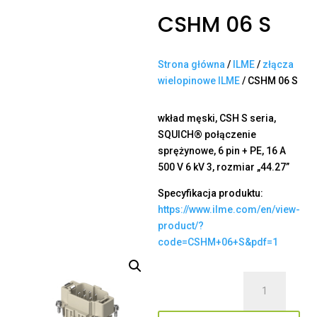
CSHM 06 S
Strona główna
/
ILME
/
złącza
wielopinowe ILME
/ CSHM 06 S
wkład męski, CSH S seria,
SQUICH® połączenie
sprężynowe, 6 pin + PE, 16 A
500 V 6 kV 3, rozmiar „44.27”
Specyfikacja produktu:
https://www.ilme.com/en/view-
product/?
code=CSHM+06+S&pdf=1
ilość
CSHM
06