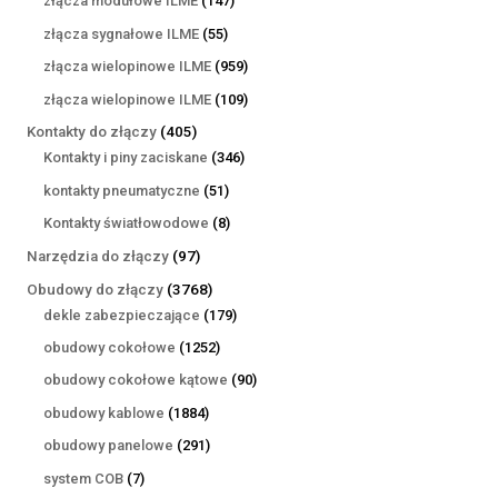
złącza modułowe ILME
147
produktów
55
złącza sygnałowe ILME
55
produktów
959
złącza wielopinowe ILME
959
produktów
109
złącza wielopinowe ILME
109
produktów
405
Kontakty do złączy
405
produktów
346
Kontakty i piny zaciskane
346
produktów
51
kontakty pneumatyczne
51
produktów
8
Kontakty światłowodowe
8
produktów
97
Narzędzia do złączy
97
produktów
3768
Obudowy do złączy
3768
produktów
179
dekle zabezpieczające
179
produktów
1252
obudowy cokołowe
1252
produkty
90
obudowy cokołowe kątowe
90
produktów
1884
obudowy kablowe
1884
produkty
291
obudowy panelowe
291
produktów
7
system COB
7