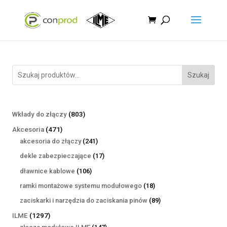
Szukaj
803
Wkłady do złączy
803
produkty
471
Akcesoria
471
produktów
241
akcesoria do złączy
241
produktów
17
dekle zabezpieczające
17
produktów
106
dławnice kablowe
106
produktów
18
ramki montażowe systemu modułowego
18
produktów
89
zaciskarki i narzędzia do zaciskania pinów
89
produktów
1297
ILME
1297
produktów
147