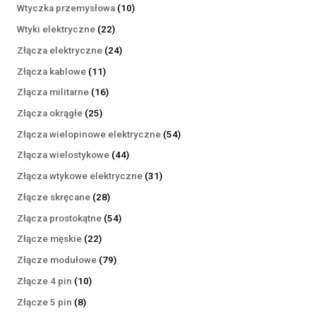
produktów
10
Wtyczka przemysłowa
10
produktów
22
Wtyki elektryczne
22
produkty
24
Złącza elektryczne
24
produkty
11
Złącza kablowe
11
produktów
16
Złącza militarne
16
produktów
25
Złącza okrągłe
25
produktów
54
Złącza wielopinowe elektryczne
54
produkty
44
Złącza wielostykowe
44
produkty
31
Złącza wtykowe elektryczne
31
produktów
28
Złącze skręcane
28
produktów
54
Złącza prostokątne
54
produkty
22
Złącze męskie
22
produkty
79
Złącze modułowe
79
produktów
10
Złącze 4 pin
10
produktów
8
Złącze 5 pin
8