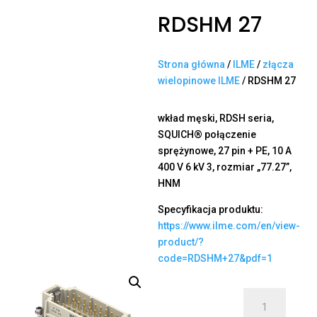
RDSHM 27
Strona główna
/
ILME
/
złącza
wielopinowe ILME
/ RDSHM 27
wkład męski, RDSH seria,
SQUICH® połączenie
sprężynowe, 27 pin + PE, 10 A
400 V 6 kV 3, rozmiar „77.27”,
HNM
Specyfikacja produktu:
https://www.ilme.com/en/view-
product/?
code=RDSHM+27&pdf=1
ilość
RDSHM