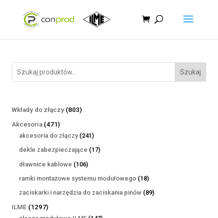
Szukaj
803
Wkłady do złączy
803
produkty
471
Akcesoria
471
produktów
241
akcesoria do złączy
241
produktów
17
dekle zabezpieczające
17
produktów
106
dławnice kablowe
106
produktów
18
ramki montażowe systemu modułowego
18
produktów
89
zaciskarki i narzędzia do zaciskania pinów
89
produktów
1297
ILME
1297
produktów
147