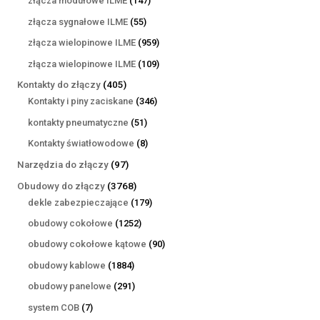
złącza modułowe ILME
147
produktów
55
złącza sygnałowe ILME
55
produktów
959
złącza wielopinowe ILME
959
produktów
109
złącza wielopinowe ILME
109
produktów
405
Kontakty do złączy
405
produktów
346
Kontakty i piny zaciskane
346
produktów
51
kontakty pneumatyczne
51
produktów
8
Kontakty światłowodowe
8
produktów
97
Narzędzia do złączy
97
produktów
3768
Obudowy do złączy
3768
produktów
179
dekle zabezpieczające
179
produktów
1252
obudowy cokołowe
1252
produkty
90
obudowy cokołowe kątowe
90
produktów
1884
obudowy kablowe
1884
produkty
291
obudowy panelowe
291
produktów
7
system COB
7