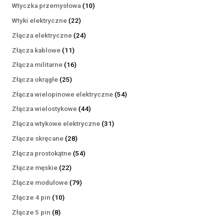
produktów
10
Wtyczka przemysłowa
10
produktów
22
Wtyki elektryczne
22
produkty
24
Złącza elektryczne
24
produkty
11
Złącza kablowe
11
produktów
16
Złącza militarne
16
produktów
25
Złącza okrągłe
25
produktów
54
Złącza wielopinowe elektryczne
54
produkty
44
Złącza wielostykowe
44
produkty
31
Złącza wtykowe elektryczne
31
produktów
28
Złącze skręcane
28
produktów
54
Złącza prostokątne
54
produkty
22
Złącze męskie
22
produkty
79
Złącze modułowe
79
produktów
10
Złącze 4 pin
10
produktów
8
Złącze 5 pin
8