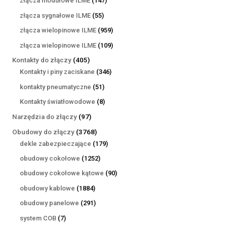
złącza modułowe ILME
147
produktów
55
złącza sygnałowe ILME
55
produktów
959
złącza wielopinowe ILME
959
produktów
109
złącza wielopinowe ILME
109
produktów
405
Kontakty do złączy
405
produktów
346
Kontakty i piny zaciskane
346
produktów
51
kontakty pneumatyczne
51
produktów
8
Kontakty światłowodowe
8
produktów
97
Narzędzia do złączy
97
produktów
3768
Obudowy do złączy
3768
produktów
179
dekle zabezpieczające
179
produktów
1252
obudowy cokołowe
1252
produkty
90
obudowy cokołowe kątowe
90
produktów
1884
obudowy kablowe
1884
produkty
291
obudowy panelowe
291
produktów
7
system COB
7