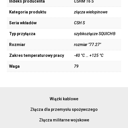
Indeks producenta
CSHM 16 S
Kategoria produktu
złącza wielopinowe
Seria wkładów
CSH S
Typ przyłącza
szybkozłącze SQUICH®
Rozmiar
rozmiar "77.27"
Zakres temperaturowy pracy
-40 °C … +125 °C
Waga
79
Wiązki kablowe
Złącza dla przemysłu spożywczego
Złącza militarne wojskowe