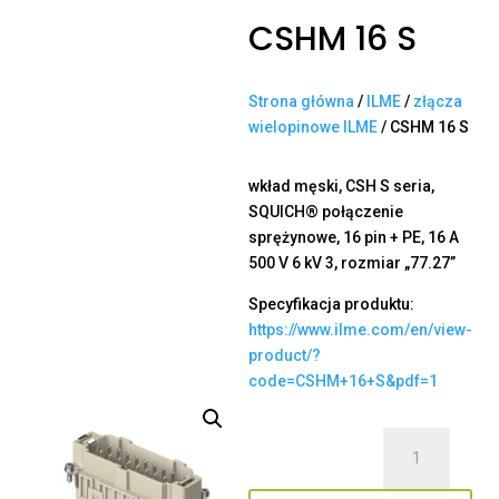
CSHM 16 S
Strona główna
/
ILME
/
złącza
wielopinowe ILME
/ CSHM 16 S
wkład męski, CSH S seria,
SQUICH® połączenie
sprężynowe, 16 pin + PE, 16 A
500 V 6 kV 3, rozmiar „77.27”
Specyfikacja produktu:
https://www.ilme.com/en/view-
product/?
code=CSHM+16+S&pdf=1
ilość
CSHM
16