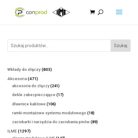
Szukaj
803
Wkłady do złączy
803
produkty
471
Akcesoria
471
produktów
241
akcesoria do złączy
241
produktów
17
dekle zabezpieczające
17
produktów
106
dławnice kablowe
106
produktów
18
ramki montażowe systemu modułowego
18
produktów
89
zaciskarki i narzędzia do zaciskania pinów
89
produktów
1297
ILME
1297
produktów
147