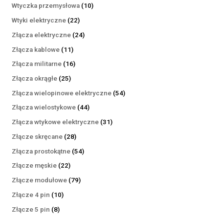
produktów
10
Wtyczka przemysłowa
10
produktów
22
Wtyki elektryczne
22
produkty
24
Złącza elektryczne
24
produkty
11
Złącza kablowe
11
produktów
16
Złącza militarne
16
produktów
25
Złącza okrągłe
25
produktów
54
Złącza wielopinowe elektryczne
54
produkty
44
Złącza wielostykowe
44
produkty
31
Złącza wtykowe elektryczne
31
produktów
28
Złącze skręcane
28
produktów
54
Złącza prostokątne
54
produkty
22
Złącze męskie
22
produkty
79
Złącze modułowe
79
produktów
10
Złącze 4 pin
10
produktów
8
Złącze 5 pin
8