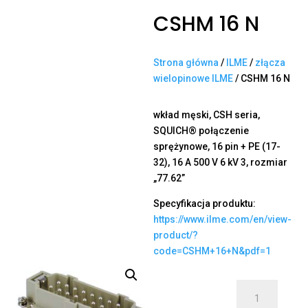
CSHM 16 N
Strona główna
/
ILME
/
złącza
wielopinowe ILME
/ CSHM 16 N
wkład męski, CSH seria,
SQUICH® połączenie
sprężynowe, 16 pin + PE (17-
32), 16 A 500 V 6 kV 3, rozmiar
„77.62”
Specyfikacja produktu:
https://www.ilme.com/en/view-
product/?
code=CSHM+16+N&pdf=1
ilość
CSHM