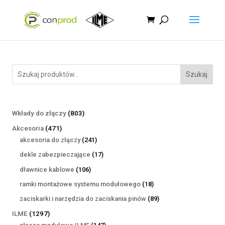
Szukaj
803
Wkłady do złączy
803
produkty
471
Akcesoria
471
produktów
241
akcesoria do złączy
241
produktów
17
dekle zabezpieczające
17
produktów
106
dławnice kablowe
106
produktów
18
ramki montażowe systemu modułowego
18
produktów
89
zaciskarki i narzędzia do zaciskania pinów
89
produktów
1297
ILME
1297
produktów
147