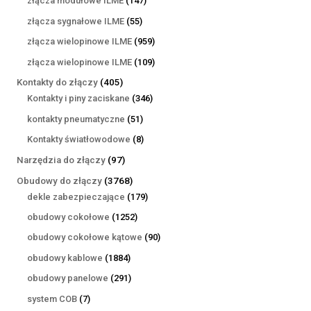
złącza modułowe ILME
147
produktów
55
złącza sygnałowe ILME
55
produktów
959
złącza wielopinowe ILME
959
produktów
109
złącza wielopinowe ILME
109
produktów
405
Kontakty do złączy
405
produktów
346
Kontakty i piny zaciskane
346
produktów
51
kontakty pneumatyczne
51
produktów
8
Kontakty światłowodowe
8
produktów
97
Narzędzia do złączy
97
produktów
3768
Obudowy do złączy
3768
produktów
179
dekle zabezpieczające
179
produktów
1252
obudowy cokołowe
1252
produkty
90
obudowy cokołowe kątowe
90
produktów
1884
obudowy kablowe
1884
produkty
291
obudowy panelowe
291
produktów
7
system COB
7