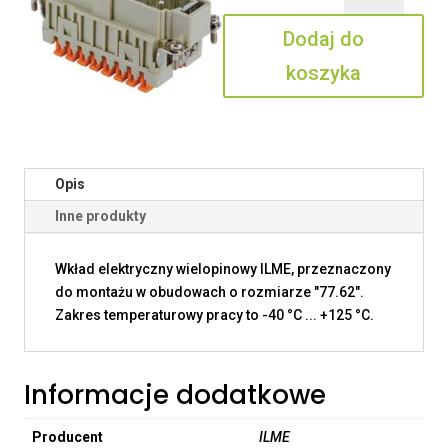
16
Dodaj do
N
koszyka
Opis
Inne produkty
Wkład elektryczny wielopinowy ILME, przeznaczony
do montażu w obudowach o rozmiarze "77.62".
Zakres temperaturowy pracy to -40 °C ... +125 °C.
Informacje dodatkowe
Producent
ILME