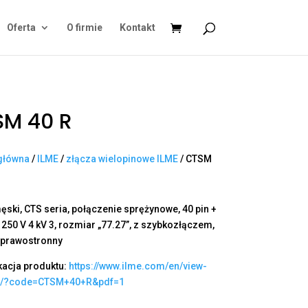
Oferta
O firmie
Kontakt
SM 40 R
główna
/
ILME
/
złącza wielopinowe ILME
/ CTSM
ęski, CTS seria, połączenie sprężynowe, 40 pin +
A 250 V 4 kV 3, rozmiar „77.27”, z szybkozłączem,
 prawostronny
kacja produktu:
https://www.ilme.com/en/view-
t/?code=CTSM+40+R&pdf=1