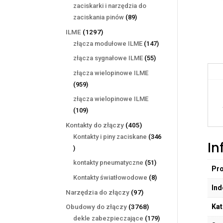
produktów
zaciskarki i narzędzia do
89
zaciskania pinów
89
produktów
1297
ILME
1297
produktów
147
złącza modułowe ILME
147
produktów
55
złącza sygnałowe ILME
55
produktów
złącza wielopinowe ILME
959
959
produktów
złącza wielopinowe ILME
109
109
produktów
405
Kontakty do złączy
405
produktów
Kontakty i piny zaciskane
346
In
346
produktów
51
kontakty pneumatyczne
51
Pr
produktów
8
Kontakty światłowodowe
8
Ind
produktów
97
Narzędzia do złączy
97
produktów
Kat
3768
Obudowy do złączy
3768
produktów
179
dekle zabezpieczające
179