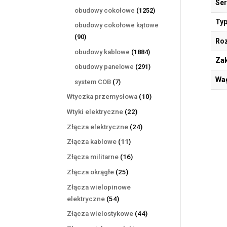
Ser
produktów
1252
obudowy cokołowe
1252
produkty
Typ
obudowy cokołowe kątowe
90
90
Ro
produktów
1884
obudowy kablowe
1884
Zak
produkty
291
obudowy panelowe
291
produktów
Wa
7
system COB
7
produktów
10
Wtyczka przemysłowa
10
produktów
22
Wtyki elektryczne
22
produkty
24
Złącza elektryczne
24
produkty
11
Złącza kablowe
11
produktów
16
Złącza militarne
16
produktów
25
Złącza okrągłe
25
produktów
Złącza wielopinowe
54
elektryczne
54
produkty
44
Złącza wielostykowe
44
produkty