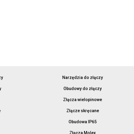
zy
Narzędzia do złączy
y
Obudowy do złączy
Złącza wielopinowe
e
Złącze skręcane
Obudowa IP65
Złącza Molex