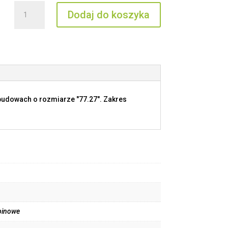
ilość
Dodaj do koszyka
CTSM
40
R
budowach o rozmiarze "77.27". Zakres
pinowe