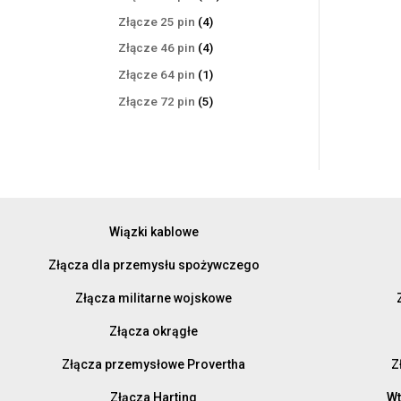
produktów
4
Złącze 25 pin
4
produkty
4
Złącze 46 pin
4
produkty
1
Złącze 64 pin
1
produkt
5
Złącze 72 pin
5
produktów
Wiązki kablowe
Złącza dla przemysłu spożywczego
Złącza militarne wojskowe
Złącza okrągłe
Złącza przemysłowe Provertha
Z
Złącza Harting
Wt