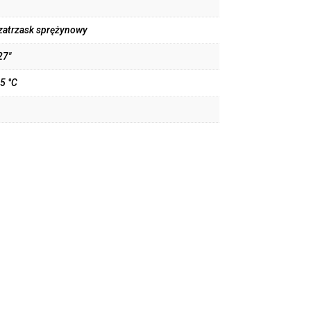
 zatrzask sprężynowy
27"
5 °C