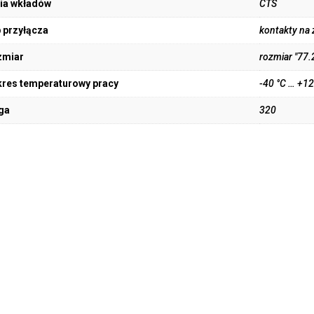
ia wkładów
CTS
 przyłącza
kontakty na
zmiar
rozmiar "77.
res temperaturowy pracy
-40 °C … +12
ga
320