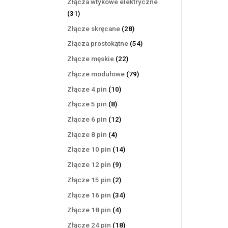
Złącza wtykowe elektryczne
31
31
produktów
28
Złącze skręcane
28
produktów
54
Złącza prostokątne
54
produkty
22
Złącze męskie
22
produkty
79
Złącze modułowe
79
produktów
10
Złącze 4 pin
10
produktów
8
Złącze 5 pin
8
produktów
12
Złącze 6 pin
12
produktów
4
Złącze 8 pin
4
produkty
14
Złącze 10 pin
14
produktów
9
Złącze 12 pin
9
produktów
2
Złącze 15 pin
2
produkty
34
Złącze 16 pin
34
produkty
4
Złącze 18 pin
4
produkty
18
Złącze 24 pin
18