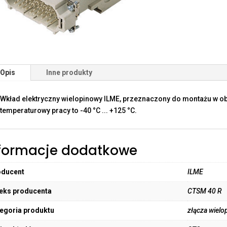
Opis
Inne produkty
Wkład elektryczny wielopinowy ILME, przeznaczony do montażu w o
temperaturowy pracy to -40 °C ... +125 °C.
formacje dodatkowe
oducent
ILME
eks producenta
CTSM 40 R
egoria produktu
złącza wielo