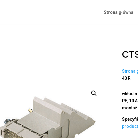
Strona główna
CT
Strona 
40 R
wkład m
PE, 10 
montaż
Specyfi
produc