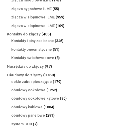
złącza modułowe ILME
147
produktów
55
złącza sygnałowe ILME
55
produktów
959
złącza wielopinowe ILME
959
produktów
109
złącza wielopinowe ILME
109
produktów
405
Kontakty do złączy
405
produktów
346
Kontakty i piny zaciskane
346
produktów
51
kontakty pneumatyczne
51
produktów
8
Kontakty światłowodowe
8
produktów
97
Narzędzia do złączy
97
produktów
3768
Obudowy do złączy
3768
produktów
179
dekle zabezpieczające
179
produktów
1252
obudowy cokołowe
1252
produkty
90
obudowy cokołowe kątowe
90
produktów
1884
obudowy kablowe
1884
produkty
291
obudowy panelowe
291
produktów
7
system COB
7