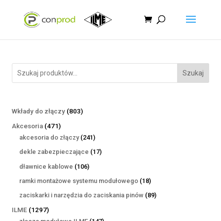
Szukaj
803
Wkłady do złączy
803
produkty
471
Akcesoria
471
produktów
241
akcesoria do złączy
241
produktów
17
dekle zabezpieczające
17
produktów
106
dławnice kablowe
106
produktów
18
ramki montażowe systemu modułowego
18
produktów
89
zaciskarki i narzędzia do zaciskania pinów
89
produktów
1297
ILME
1297
produktów
147