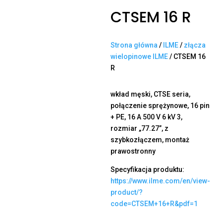
CTSEM 16 R
Strona główna
/
ILME
/
złącza
wielopinowe ILME
/ CTSEM 16
R
wkład męski, CTSE seria,
połączenie sprężynowe, 16 pin
+ PE, 16 A 500 V 6 kV 3,
rozmiar „77.27”, z
szybkozłączem, montaż
prawostronny
Specyfikacja produktu:
https://www.ilme.com/en/view-
product/?
code=CTSEM+16+R&pdf=1