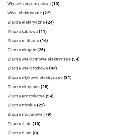
produktów
10
Wtyczka przemysłowa
10
produktów
22
Wtyki elektryczne
22
produkty
24
Złącza elektryczne
24
produkty
11
Złącza kablowe
11
produktów
16
Złącza militarne
16
produktów
25
Złącza okrągłe
25
produktów
54
Złącza wielopinowe elektryczne
54
produkty
44
Złącza wielostykowe
44
produkty
31
Złącza wtykowe elektryczne
31
produktów
28
Złącze skręcane
28
produktów
54
Złącza prostokątne
54
produkty
22
Złącze męskie
22
produkty
79
Złącze modułowe
79
produktów
10
Złącze 4 pin
10
produktów
8
Złącze 5 pin
8