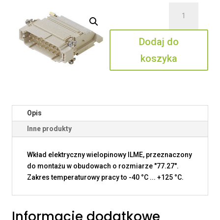
ilość
CTSEM
16
Dodaj do
R
koszyka
Opis
Inne produkty
Wkład elektryczny wielopinowy ILME, przeznaczony
do montażu w obudowach o rozmiarze "77.27".
Zakres temperaturowy pracy to -40 °C ... +125 °C.
Informacje dodatkowe