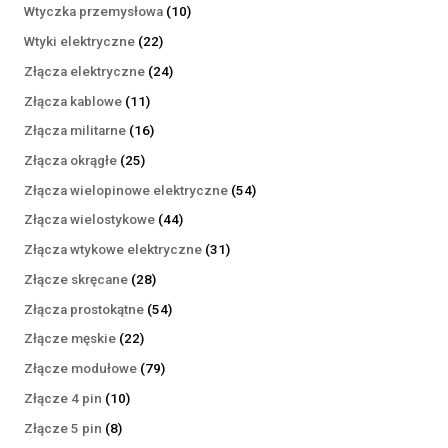
produktów
10
Wtyczka przemysłowa
10
produktów
22
Wtyki elektryczne
22
produkty
24
Złącza elektryczne
24
produkty
11
Złącza kablowe
11
produktów
16
Złącza militarne
16
produktów
25
Złącza okrągłe
25
produktów
54
Złącza wielopinowe elektryczne
54
produkty
44
Złącza wielostykowe
44
produkty
31
Złącza wtykowe elektryczne
31
produktów
28
Złącze skręcane
28
produktów
54
Złącza prostokątne
54
produkty
22
Złącze męskie
22
produkty
79
Złącze modułowe
79
produktów
10
Złącze 4 pin
10
produktów
8
Złącze 5 pin
8