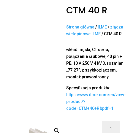
CTM 40 R
Strona główna
/
ILME
/
złącza
wielopinowe ILME
/ CTM 40 R
wkład męski, CT seria,
połączenie śrubowe, 40 pin +
PE, 10 A 250 V 4 kV 3, rozmiar
„77.27”, z szybkozłączem,
montaż prawostronny
Specyfikacja produktu:
https://www.ilme.com/en/view-
product/?
code=CTM+40+R&pdf=1
ilość
CTM