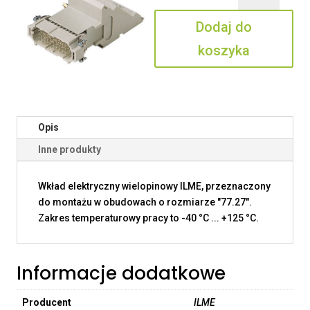
40
Dodaj do
R
koszyka
Opis
Inne produkty
Wkład elektryczny wielopinowy ILME, przeznaczony
do montażu w obudowach o rozmiarze "77.27".
Zakres temperaturowy pracy to -40 °C ... +125 °C.
Informacje dodatkowe
Producent
ILME