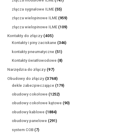
złącza modułowe ILME
147
produktów
55
złącza sygnałowe ILME
55
produktów
959
złącza wielopinowe ILME
959
produktów
109
złącza wielopinowe ILME
109
produktów
405
Kontakty do złączy
405
produktów
346
Kontakty i piny zaciskane
346
produktów
51
kontakty pneumatyczne
51
produktów
8
Kontakty światłowodowe
8
produktów
97
Narzędzia do złączy
97
produktów
3768
Obudowy do złączy
3768
produktów
179
dekle zabezpieczające
179
produktów
1252
obudowy cokołowe
1252
produkty
90
obudowy cokołowe kątowe
90
produktów
1884
obudowy kablowe
1884
produkty
291
obudowy panelowe
291
produktów
7
system COB
7