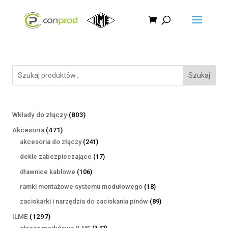
Szukaj
803
Wkłady do złączy
803
produkty
471
Akcesoria
471
produktów
241
akcesoria do złączy
241
produktów
17
dekle zabezpieczające
17
produktów
106
dławnice kablowe
106
produktów
18
ramki montażowe systemu modułowego
18
produktów
89
zaciskarki i narzędzia do zaciskania pinów
89
produktów
1297
ILME
1297
produktów
147