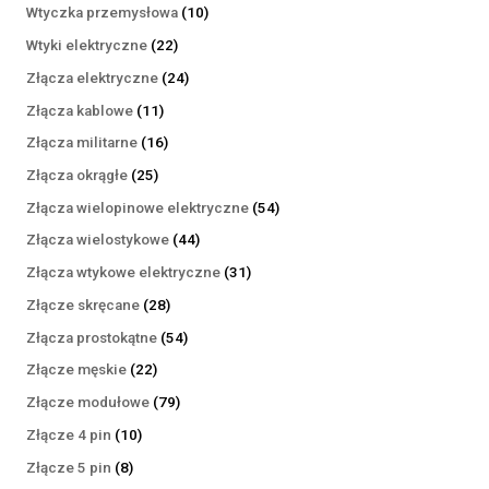
produktów
10
Wtyczka przemysłowa
10
produktów
22
Wtyki elektryczne
22
produkty
24
Złącza elektryczne
24
produkty
11
Złącza kablowe
11
produktów
16
Złącza militarne
16
produktów
25
Złącza okrągłe
25
produktów
54
Złącza wielopinowe elektryczne
54
produkty
44
Złącza wielostykowe
44
produkty
31
Złącza wtykowe elektryczne
31
produktów
28
Złącze skręcane
28
produktów
54
Złącza prostokątne
54
produkty
22
Złącze męskie
22
produkty
79
Złącze modułowe
79
produktów
10
Złącze 4 pin
10
produktów
8
Złącze 5 pin
8