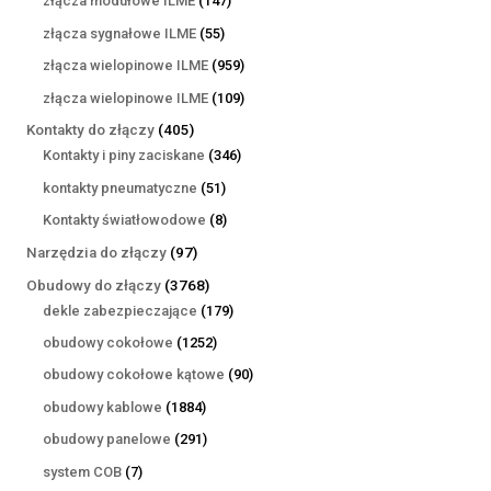
złącza modułowe ILME
147
produktów
55
złącza sygnałowe ILME
55
produktów
959
złącza wielopinowe ILME
959
produktów
109
złącza wielopinowe ILME
109
produktów
405
Kontakty do złączy
405
produktów
346
Kontakty i piny zaciskane
346
produktów
51
kontakty pneumatyczne
51
produktów
8
Kontakty światłowodowe
8
produktów
97
Narzędzia do złączy
97
produktów
3768
Obudowy do złączy
3768
produktów
179
dekle zabezpieczające
179
produktów
1252
obudowy cokołowe
1252
produkty
90
obudowy cokołowe kątowe
90
produktów
1884
obudowy kablowe
1884
produkty
291
obudowy panelowe
291
produktów
7
system COB
7