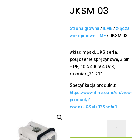
JKSM 03
Strona główna
/
ILME
/
złącza
wielopinowe ILME
/ JKSM 03
wkład męski, JKS seria,
połączenie sprężynowe, 3 pin
+ PE, 10 A 400 V 4 kV 3,
rozmiar „21.21”
Specyfikacja produktu:
https://www.ilme.com/en/view-
product/?
code=JKSM+03&pdf=1
ilość
JKSM
03