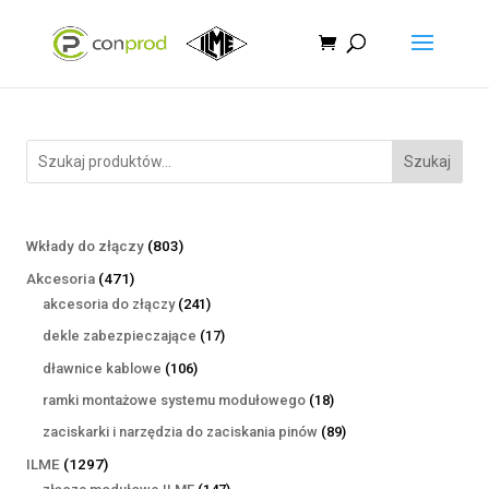
Szukaj
803
Wkłady do złączy
803
produkty
471
Akcesoria
471
produktów
241
akcesoria do złączy
241
produktów
17
dekle zabezpieczające
17
produktów
106
dławnice kablowe
106
produktów
18
ramki montażowe systemu modułowego
18
produktów
89
zaciskarki i narzędzia do zaciskania pinów
89
produktów
1297
ILME
1297
produktów
147