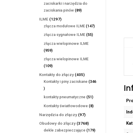
produktów
zaciskarki i narzędzia do
89
zaciskania pinów
89
produktów
1297
ILME
1297
produktów
147
złącza modułowe ILME
147
produktów
55
złącza sygnałowe ILME
55
produktów
złącza wielopinowe ILME
959
959
produktów
złącza wielopinowe ILME
109
109
produktów
405
Kontakty do złączy
405
produktów
Kontakty i piny zaciskane
346
In
346
produktów
51
kontakty pneumatyczne
51
Pr
produktów
8
Kontakty światłowodowe
8
Ind
produktów
97
Narzędzia do złączy
97
produktów
Kat
3768
Obudowy do złączy
3768
produktów
179
dekle zabezpieczające
179