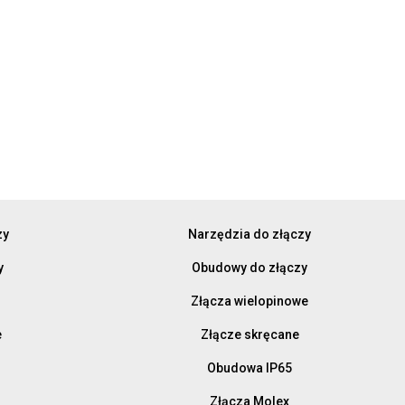
zy
Narzędzia do złączy
y
Obudowy do złączy
Złącza wielopinowe
e
Złącze skręcane
Obudowa IP65
Złącza Molex