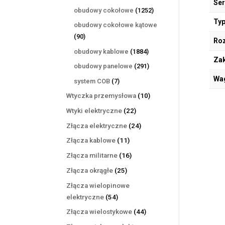
Ser
produktów
1252
obudowy cokołowe
1252
produkty
Typ
obudowy cokołowe kątowe
90
90
Ro
produktów
1884
obudowy kablowe
1884
Zak
produkty
291
obudowy panelowe
291
produktów
Wa
7
system COB
7
produktów
10
Wtyczka przemysłowa
10
produktów
22
Wtyki elektryczne
22
produkty
24
Złącza elektryczne
24
produkty
11
Złącza kablowe
11
produktów
16
Złącza militarne
16
produktów
25
Złącza okrągłe
25
produktów
Złącza wielopinowe
54
elektryczne
54
produkty
44
Złącza wielostykowe
44
produkty