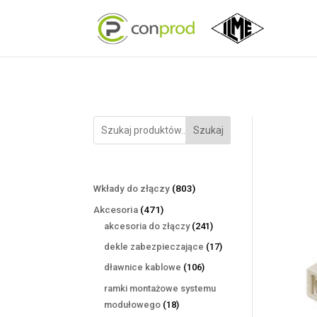
Szukaj
803
Wkłady do złączy
803
produkty
471
Akcesoria
471
produktów
241
akcesoria do złączy
241
produktów
17
dekle zabezpieczające
17
produktów
106
dławnice kablowe
106
produktów
ramki montażowe systemu
18
modułowego
18