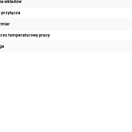
ia wkładów
 przyłącza
zmiar
res temperaturowy pracy
ga