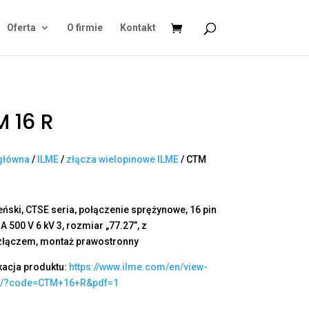
Oferta
O firmie
Kontakt
 16 R
główna
/
ILME
/
złącza wielopinowe ILME
/ CTM
eński, CTSE seria, połączenie sprężynowe, 16 pin
 A 500 V 6 kV 3, rozmiar „77.27”, z
złączem, montaż prawostronny
kacja produktu:
https://www.ilme.com/en/view-
t/?code=CTM+16+R&pdf=1