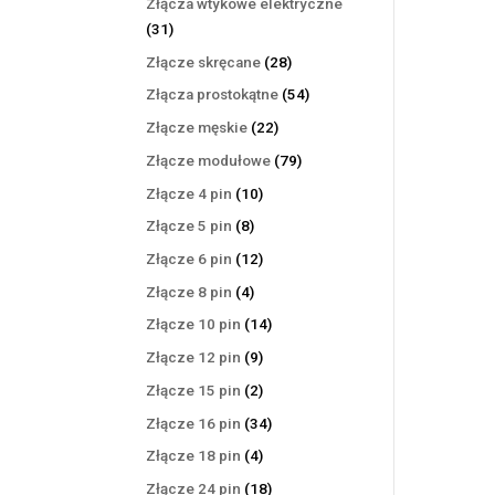
Złącza wtykowe elektryczne
31
31
produktów
28
Złącze skręcane
28
produktów
54
Złącza prostokątne
54
produkty
22
Złącze męskie
22
produkty
79
Złącze modułowe
79
produktów
10
Złącze 4 pin
10
produktów
8
Złącze 5 pin
8
produktów
12
Złącze 6 pin
12
produktów
4
Złącze 8 pin
4
produkty
14
Złącze 10 pin
14
produktów
9
Złącze 12 pin
9
produktów
2
Złącze 15 pin
2
produkty
34
Złącze 16 pin
34
produkty
4
Złącze 18 pin
4
produkty
18
Złącze 24 pin
18