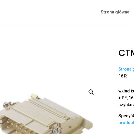
Strona główna
CTM
Strona 
16 R
wkład ż
+ PE, 16
szybko
Specyfi
produc