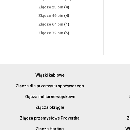
produktów
4
Złącze 25 pin
4
produkty
4
Złącze 46 pin
4
produkty
1
Złącze 64 pin
1
produkt
5
Złącze 72 pin
5
produktów
Wiązki kablowe
Złącza dla przemysłu spożywczego
Złącza militarne wojskowe
Złącza okrągłe
Złącza przemysłowe Provertha
Z
Złącza Harting
Wt