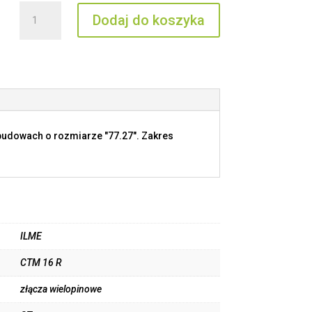
ilość
Dodaj do koszyka
CTM
16
R
budowach o rozmiarze "77.27". Zakres
ILME
CTM 16 R
złącza wielopinowe