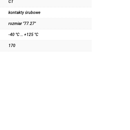
CT
kontakty śrubowe
rozmiar "77.27"
-40 °C … +125 °C
170