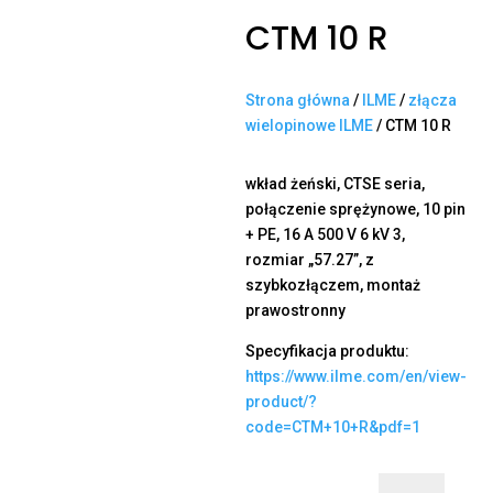
CTM 10 R
Strona główna
/
ILME
/
złącza
wielopinowe ILME
/ CTM 10 R
wkład żeński, CTSE seria,
połączenie sprężynowe, 10 pin
+ PE, 16 A 500 V 6 kV 3,
rozmiar „57.27”, z
szybkozłączem, montaż
prawostronny
Specyfikacja produktu:
https://www.ilme.com/en/view-
product/?
code=CTM+10+R&pdf=1
ilość