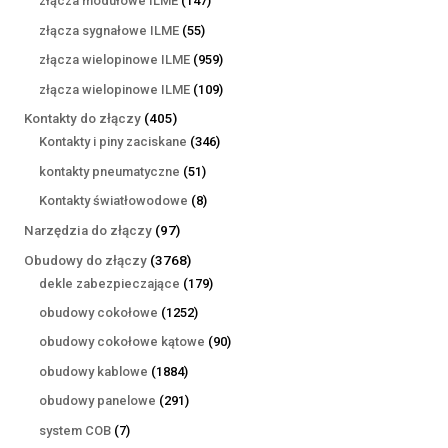
złącza modułowe ILME
147
produktów
55
złącza sygnałowe ILME
55
produktów
959
złącza wielopinowe ILME
959
produktów
109
złącza wielopinowe ILME
109
produktów
405
Kontakty do złączy
405
produktów
346
Kontakty i piny zaciskane
346
produktów
51
kontakty pneumatyczne
51
produktów
8
Kontakty światłowodowe
8
produktów
97
Narzędzia do złączy
97
produktów
3768
Obudowy do złączy
3768
produktów
179
dekle zabezpieczające
179
produktów
1252
obudowy cokołowe
1252
produkty
90
obudowy cokołowe kątowe
90
produktów
1884
obudowy kablowe
1884
produkty
291
obudowy panelowe
291
produktów
7
system COB
7