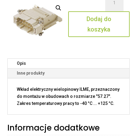
CTM
10
Dodaj do
R
koszyka
Opis
Inne produkty
Wkład elektryczny wielopinowy ILME, przeznaczony
do montażu w obudowach o rozmiarze "57.27".
Zakres temperaturowy pracy to -40 °C ... +125 °C.
Informacje dodatkowe