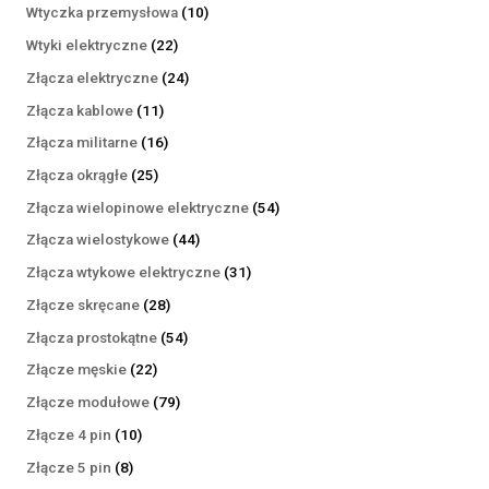
produktów
10
Wtyczka przemysłowa
10
produktów
22
Wtyki elektryczne
22
produkty
24
Złącza elektryczne
24
produkty
11
Złącza kablowe
11
produktów
16
Złącza militarne
16
produktów
25
Złącza okrągłe
25
produktów
54
Złącza wielopinowe elektryczne
54
produkty
44
Złącza wielostykowe
44
produkty
31
Złącza wtykowe elektryczne
31
produktów
28
Złącze skręcane
28
produktów
54
Złącza prostokątne
54
produkty
22
Złącze męskie
22
produkty
79
Złącze modułowe
79
produktów
10
Złącze 4 pin
10
produktów
8
Złącze 5 pin
8