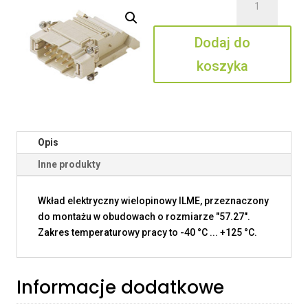
CTM
10
Dodaj do
L
koszyka
Opis
Inne produkty
Wkład elektryczny wielopinowy ILME, przeznaczony
do montażu w obudowach o rozmiarze "57.27".
Zakres temperaturowy pracy to -40 °C ... +125 °C.
Informacje dodatkowe