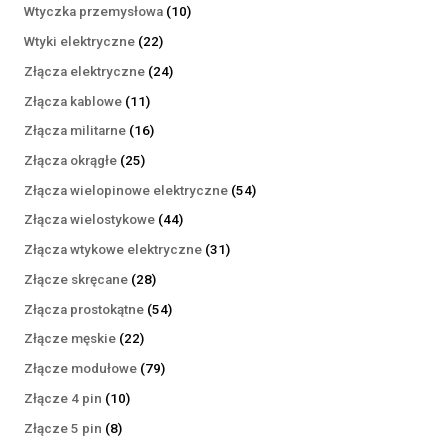
produktów
10
Wtyczka przemysłowa
10
produktów
22
Wtyki elektryczne
22
produkty
24
Złącza elektryczne
24
produkty
11
Złącza kablowe
11
produktów
16
Złącza militarne
16
produktów
25
Złącza okrągłe
25
produktów
54
Złącza wielopinowe elektryczne
54
produkty
44
Złącza wielostykowe
44
produkty
31
Złącza wtykowe elektryczne
31
produktów
28
Złącze skręcane
28
produktów
54
Złącza prostokątne
54
produkty
22
Złącze męskie
22
produkty
79
Złącze modułowe
79
produktów
10
Złącze 4 pin
10
produktów
8
Złącze 5 pin
8