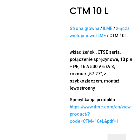
CTM 10 L
Strona główna
/
ILME
/
złącza
wielopinowe ILME
/ CTM 10 L
wkład żeński, CTSE seria,
połączenie sprężynowe, 10 pin
+ PE, 16 A 500 V 6 kV 3,
rozmiar „57.27”, z
szybkozłączem, montaż
lewostronny
Specyfikacja produktu:
https://www.ilme.com/en/view-
product/?
code=CTM+10+L&pdf=1
ilość