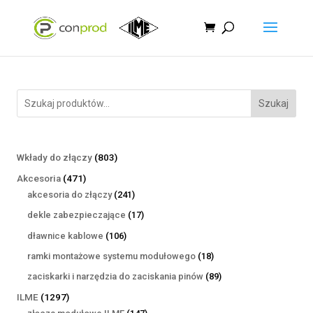
Szukaj
803
Wkłady do złączy
803
produkty
471
Akcesoria
471
produktów
241
akcesoria do złączy
241
produktów
17
dekle zabezpieczające
17
produktów
106
dławnice kablowe
106
produktów
18
ramki montażowe systemu modułowego
18
produktów
89
zaciskarki i narzędzia do zaciskania pinów
89
produktów
1297
ILME
1297
produktów
147