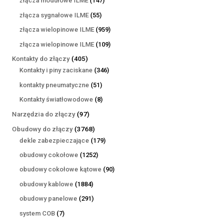
złącza modułowe ILME
147
produktów
55
złącza sygnałowe ILME
55
produktów
959
złącza wielopinowe ILME
959
produktów
109
złącza wielopinowe ILME
109
produktów
405
Kontakty do złączy
405
produktów
346
Kontakty i piny zaciskane
346
produktów
51
kontakty pneumatyczne
51
produktów
8
Kontakty światłowodowe
8
produktów
97
Narzędzia do złączy
97
produktów
3768
Obudowy do złączy
3768
produktów
179
dekle zabezpieczające
179
produktów
1252
obudowy cokołowe
1252
produkty
90
obudowy cokołowe kątowe
90
produktów
1884
obudowy kablowe
1884
produkty
291
obudowy panelowe
291
produktów
7
system COB
7