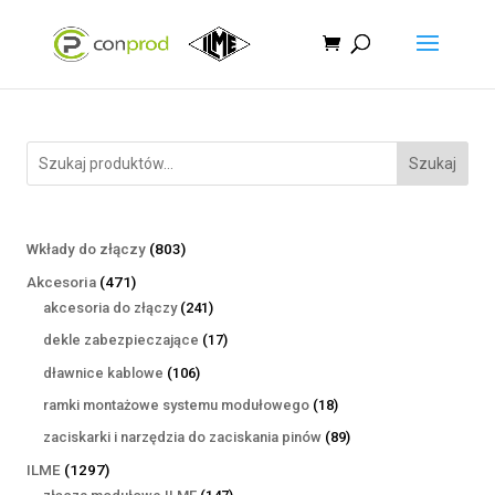
Szukaj
803
Wkłady do złączy
803
produkty
471
Akcesoria
471
produktów
241
akcesoria do złączy
241
produktów
17
dekle zabezpieczające
17
produktów
106
dławnice kablowe
106
produktów
18
ramki montażowe systemu modułowego
18
produktów
89
zaciskarki i narzędzia do zaciskania pinów
89
produktów
1297
ILME
1297
produktów
147