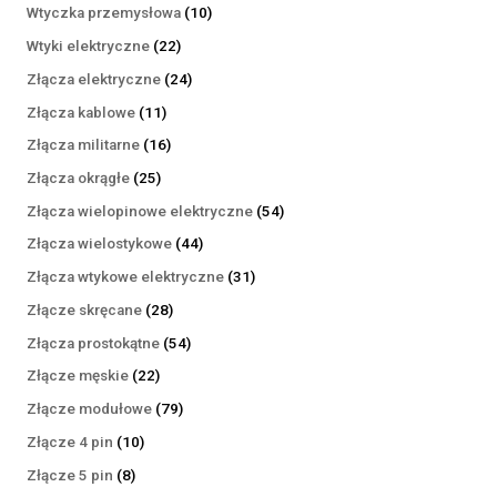
produktów
10
Wtyczka przemysłowa
10
produktów
22
Wtyki elektryczne
22
produkty
24
Złącza elektryczne
24
produkty
11
Złącza kablowe
11
produktów
16
Złącza militarne
16
produktów
25
Złącza okrągłe
25
produktów
54
Złącza wielopinowe elektryczne
54
produkty
44
Złącza wielostykowe
44
produkty
31
Złącza wtykowe elektryczne
31
produktów
28
Złącze skręcane
28
produktów
54
Złącza prostokątne
54
produkty
22
Złącze męskie
22
produkty
79
Złącze modułowe
79
produktów
10
Złącze 4 pin
10
produktów
8
Złącze 5 pin
8