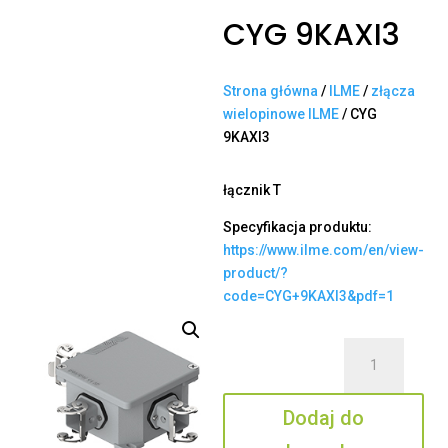
CYG 9KAXI3
Strona główna
/
ILME
/
złącza
wielopinowe ILME
/ CYG
9KAXI3
łącznik T
Specyfikacja produktu:
https://www.ilme.com/en/view-
product/?
code=CYG+9KAXI3&pdf=1
ilość
CYG
9KAXI3
Dodaj do