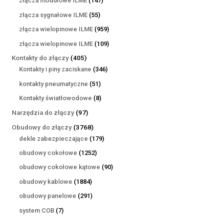
złącza modułowe ILME
147
produktów
55
złącza sygnałowe ILME
55
produktów
959
złącza wielopinowe ILME
959
produktów
109
złącza wielopinowe ILME
109
produktów
405
Kontakty do złączy
405
produktów
346
Kontakty i piny zaciskane
346
produktów
51
kontakty pneumatyczne
51
produktów
8
Kontakty światłowodowe
8
produktów
97
Narzędzia do złączy
97
produktów
3768
Obudowy do złączy
3768
produktów
179
dekle zabezpieczające
179
produktów
1252
obudowy cokołowe
1252
produkty
90
obudowy cokołowe kątowe
90
produktów
1884
obudowy kablowe
1884
produkty
291
obudowy panelowe
291
produktów
7
system COB
7