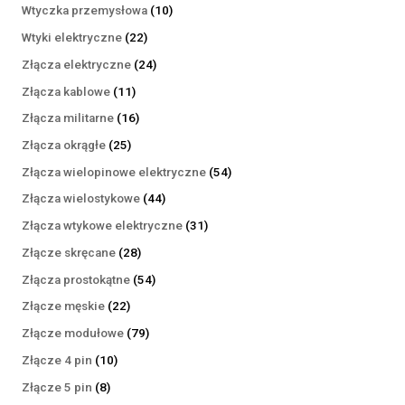
produktów
10
Wtyczka przemysłowa
10
produktów
22
Wtyki elektryczne
22
produkty
24
Złącza elektryczne
24
produkty
11
Złącza kablowe
11
produktów
16
Złącza militarne
16
produktów
25
Złącza okrągłe
25
produktów
54
Złącza wielopinowe elektryczne
54
produkty
44
Złącza wielostykowe
44
produkty
31
Złącza wtykowe elektryczne
31
produktów
28
Złącze skręcane
28
produktów
54
Złącza prostokątne
54
produkty
22
Złącze męskie
22
produkty
79
Złącze modułowe
79
produktów
10
Złącze 4 pin
10
produktów
8
Złącze 5 pin
8