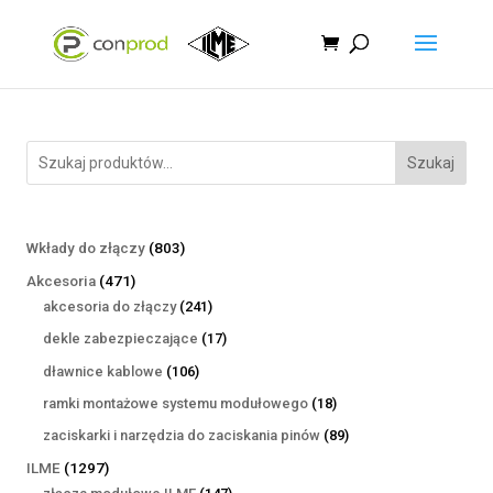
Szukaj
803
Wkłady do złączy
803
produkty
471
Akcesoria
471
produktów
241
akcesoria do złączy
241
produktów
17
dekle zabezpieczające
17
produktów
106
dławnice kablowe
106
produktów
18
ramki montażowe systemu modułowego
18
produktów
89
zaciskarki i narzędzia do zaciskania pinów
89
produktów
1297
ILME
1297
produktów
147