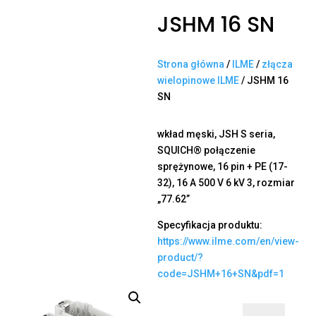
JSHM 16 SN
Strona główna
/
ILME
/
złącza
wielopinowe ILME
/ JSHM 16
SN
wkład męski, JSH S seria,
SQUICH® połączenie
sprężynowe, 16 pin + PE (17-
32), 16 A 500 V 6 kV 3, rozmiar
„77.62”
Specyfikacja produktu:
https://www.ilme.com/en/view-
product/?
code=JSHM+16+SN&pdf=1
ilość