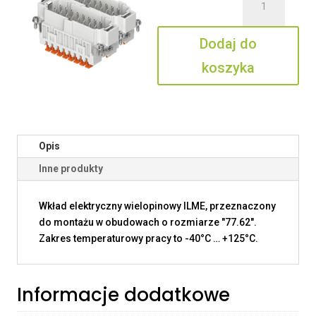
JSHM
16
Dodaj do
SN
koszyka
Opis
Inne produkty
Wkład elektryczny wielopinowy ILME, przeznaczony
do montażu w obudowach o rozmiarze "77.62".
Zakres temperaturowy pracy to -40°C … +125°C.
Informacje dodatkowe