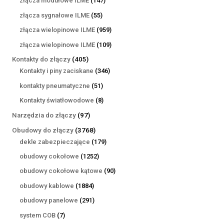
złącza modułowe ILME
147
produktów
55
złącza sygnałowe ILME
55
produktów
959
złącza wielopinowe ILME
959
produktów
109
złącza wielopinowe ILME
109
produktów
405
Kontakty do złączy
405
produktów
346
Kontakty i piny zaciskane
346
produktów
51
kontakty pneumatyczne
51
produktów
8
Kontakty światłowodowe
8
produktów
97
Narzędzia do złączy
97
produktów
3768
Obudowy do złączy
3768
produktów
179
dekle zabezpieczające
179
produktów
1252
obudowy cokołowe
1252
produkty
90
obudowy cokołowe kątowe
90
produktów
1884
obudowy kablowe
1884
produkty
291
obudowy panelowe
291
produktów
7
system COB
7