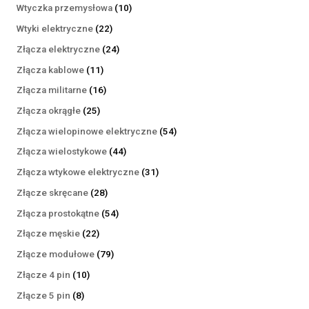
produktów
10
Wtyczka przemysłowa
10
produktów
22
Wtyki elektryczne
22
produkty
24
Złącza elektryczne
24
produkty
11
Złącza kablowe
11
produktów
16
Złącza militarne
16
produktów
25
Złącza okrągłe
25
produktów
54
Złącza wielopinowe elektryczne
54
produkty
44
Złącza wielostykowe
44
produkty
31
Złącza wtykowe elektryczne
31
produktów
28
Złącze skręcane
28
produktów
54
Złącza prostokątne
54
produkty
22
Złącze męskie
22
produkty
79
Złącze modułowe
79
produktów
10
Złącze 4 pin
10
produktów
8
Złącze 5 pin
8