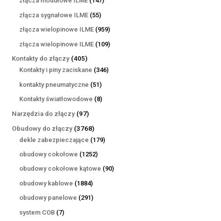
złącza modułowe ILME
147
produktów
55
złącza sygnałowe ILME
55
produktów
959
złącza wielopinowe ILME
959
produktów
109
złącza wielopinowe ILME
109
produktów
405
Kontakty do złączy
405
produktów
346
Kontakty i piny zaciskane
346
produktów
51
kontakty pneumatyczne
51
produktów
8
Kontakty światłowodowe
8
produktów
97
Narzędzia do złączy
97
produktów
3768
Obudowy do złączy
3768
produktów
179
dekle zabezpieczające
179
produktów
1252
obudowy cokołowe
1252
produkty
90
obudowy cokołowe kątowe
90
produktów
1884
obudowy kablowe
1884
produkty
291
obudowy panelowe
291
produktów
7
system COB
7