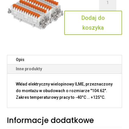
JSHF
24
Dodaj do
SN
koszyka
Opis
Inne produkty
Wkład elektryczny wielopinowy ILME, przeznaczony
do montażu w obudowach o rozmiarze "104.62".
Zakres temperaturowy pracy to -40°C … +125°C.
Informacje dodatkowe