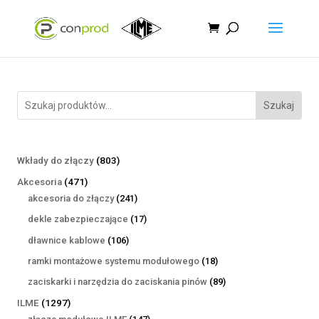
Szukaj
803
Wkłady do złączy
803
produkty
471
Akcesoria
471
produktów
241
akcesoria do złączy
241
produktów
17
dekle zabezpieczające
17
produktów
106
dławnice kablowe
106
produktów
18
ramki montażowe systemu modułowego
18
produktów
89
zaciskarki i narzędzia do zaciskania pinów
89
produktów
1297
ILME
1297
produktów
147