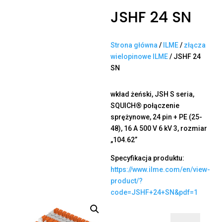
JSHF 24 SN
Strona główna
/
ILME
/
złącza
wielopinowe ILME
/ JSHF 24
SN
wkład żeński, JSH S seria,
SQUICH® połączenie
sprężynowe, 24 pin + PE (25-
48), 16 A 500 V 6 kV 3, rozmiar
„104.62”
Specyfikacja produktu:
https://www.ilme.com/en/view-
product/?
code=JSHF+24+SN&pdf=1
ilość