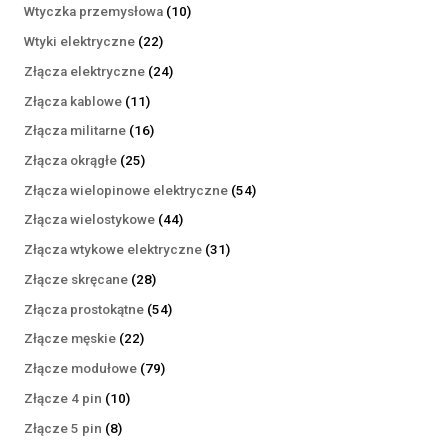
produktów
10
Wtyczka przemysłowa
10
produktów
22
Wtyki elektryczne
22
produkty
24
Złącza elektryczne
24
produkty
11
Złącza kablowe
11
produktów
16
Złącza militarne
16
produktów
25
Złącza okrągłe
25
produktów
54
Złącza wielopinowe elektryczne
54
produkty
44
Złącza wielostykowe
44
produkty
31
Złącza wtykowe elektryczne
31
produktów
28
Złącze skręcane
28
produktów
54
Złącza prostokątne
54
produkty
22
Złącze męskie
22
produkty
79
Złącze modułowe
79
produktów
10
Złącze 4 pin
10
produktów
8
Złącze 5 pin
8