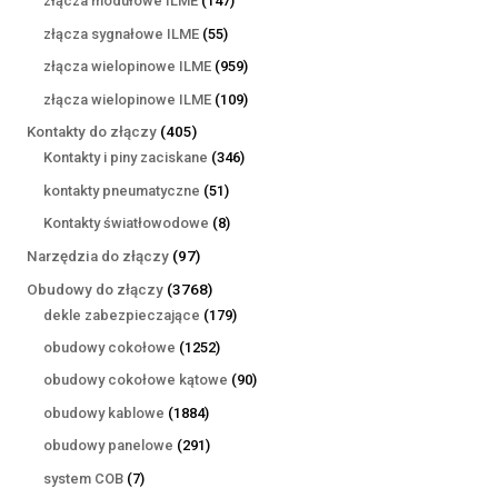
złącza modułowe ILME
147
produktów
55
złącza sygnałowe ILME
55
produktów
959
złącza wielopinowe ILME
959
produktów
109
złącza wielopinowe ILME
109
produktów
405
Kontakty do złączy
405
produktów
346
Kontakty i piny zaciskane
346
produktów
51
kontakty pneumatyczne
51
produktów
8
Kontakty światłowodowe
8
produktów
97
Narzędzia do złączy
97
produktów
3768
Obudowy do złączy
3768
produktów
179
dekle zabezpieczające
179
produktów
1252
obudowy cokołowe
1252
produkty
90
obudowy cokołowe kątowe
90
produktów
1884
obudowy kablowe
1884
produkty
291
obudowy panelowe
291
produktów
7
system COB
7