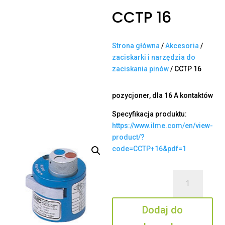
CCTP 16
Strona główna
/
Akcesoria
/
zaciskarki i narzędzia do
zaciskania pinów
/ CCTP 16
pozycjoner, dla 16 A kontaktów
Specyfikacja produktu:
https://www.ilme.com/en/view-
product/?
code=CCTP+16&pdf=1
ilość
CCTP
16
Dodaj do