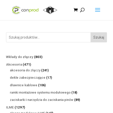
Szukaj
803
Wkłady do złączy
803
produkty
471
Akcesoria
471
produktów
241
akcesoria do złączy
241
produktów
17
dekle zabezpieczające
17
produktów
106
dławnice kablowe
106
produktów
18
ramki montażowe systemu modułowego
18
produktów
89
zaciskarki i narzędzia do zaciskania pinów
89
produktów
1297
ILME
1297
produktów
147