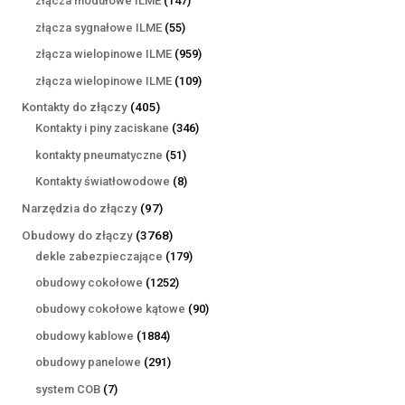
złącza modułowe ILME
147
produktów
55
złącza sygnałowe ILME
55
produktów
959
złącza wielopinowe ILME
959
produktów
109
złącza wielopinowe ILME
109
produktów
405
Kontakty do złączy
405
produktów
346
Kontakty i piny zaciskane
346
produktów
51
kontakty pneumatyczne
51
produktów
8
Kontakty światłowodowe
8
produktów
97
Narzędzia do złączy
97
produktów
3768
Obudowy do złączy
3768
produktów
179
dekle zabezpieczające
179
produktów
1252
obudowy cokołowe
1252
produkty
90
obudowy cokołowe kątowe
90
produktów
1884
obudowy kablowe
1884
produkty
291
obudowy panelowe
291
produktów
7
system COB
7