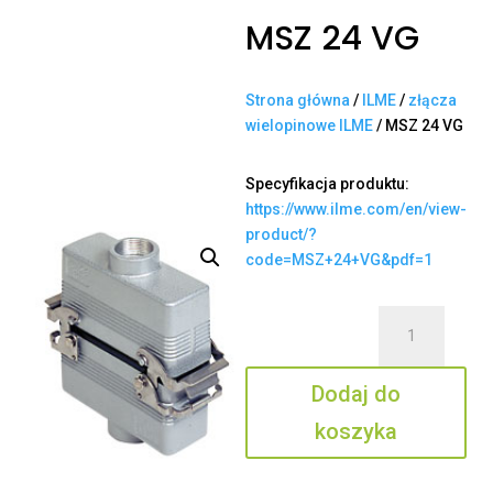
MSZ 24 VG
Strona główna
/
ILME
/
złącza
wielopinowe ILME
/ MSZ 24 VG
Specyfikacja produktu:
https://www.ilme.com/en/view-
product/?
code=MSZ+24+VG&pdf=1
ilość
MSZ
24
Dodaj do
VG
koszyka