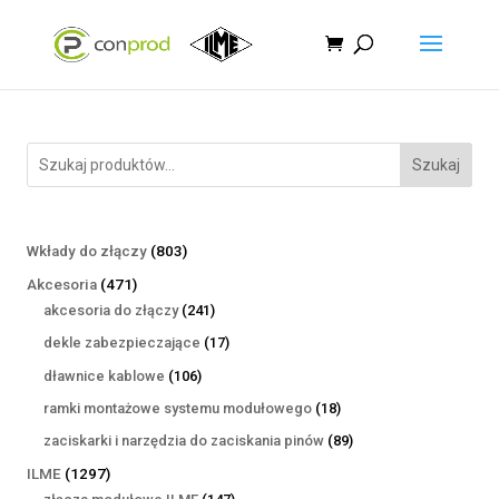
Szukaj
803
Wkłady do złączy
803
produkty
471
Akcesoria
471
produktów
241
akcesoria do złączy
241
produktów
17
dekle zabezpieczające
17
produktów
106
dławnice kablowe
106
produktów
18
ramki montażowe systemu modułowego
18
produktów
89
zaciskarki i narzędzia do zaciskania pinów
89
produktów
1297
ILME
1297
produktów
147