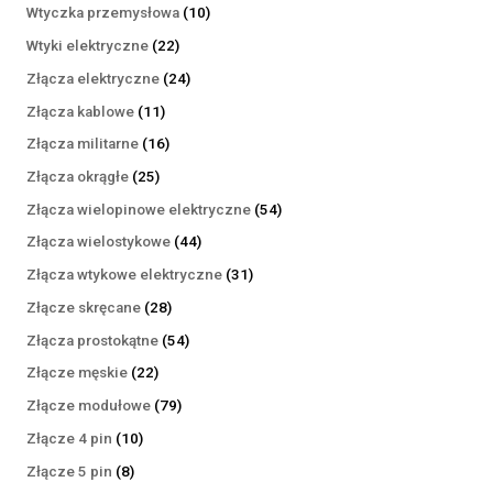
produktów
10
Wtyczka przemysłowa
10
produktów
22
Wtyki elektryczne
22
produkty
24
Złącza elektryczne
24
produkty
11
Złącza kablowe
11
produktów
16
Złącza militarne
16
produktów
25
Złącza okrągłe
25
produktów
54
Złącza wielopinowe elektryczne
54
produkty
44
Złącza wielostykowe
44
produkty
31
Złącza wtykowe elektryczne
31
produktów
28
Złącze skręcane
28
produktów
54
Złącza prostokątne
54
produkty
22
Złącze męskie
22
produkty
79
Złącze modułowe
79
produktów
10
Złącze 4 pin
10
produktów
8
Złącze 5 pin
8