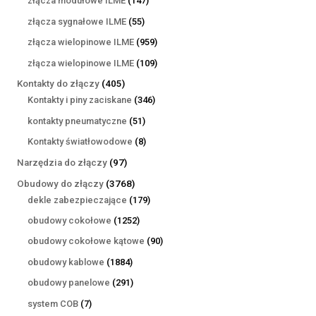
złącza modułowe ILME
147
produktów
55
złącza sygnałowe ILME
55
produktów
959
złącza wielopinowe ILME
959
produktów
109
złącza wielopinowe ILME
109
produktów
405
Kontakty do złączy
405
produktów
346
Kontakty i piny zaciskane
346
produktów
51
kontakty pneumatyczne
51
produktów
8
Kontakty światłowodowe
8
produktów
97
Narzędzia do złączy
97
produktów
3768
Obudowy do złączy
3768
produktów
179
dekle zabezpieczające
179
produktów
1252
obudowy cokołowe
1252
produkty
90
obudowy cokołowe kątowe
90
produktów
1884
obudowy kablowe
1884
produkty
291
obudowy panelowe
291
produktów
7
system COB
7