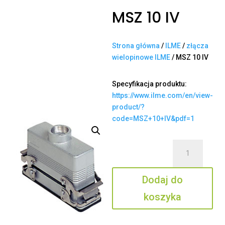
MSZ 10 IV
Strona główna
/
ILME
/
złącza
wielopinowe ILME
/ MSZ 10 IV
Specyfikacja produktu:
https://www.ilme.com/en/view-
product/?
code=MSZ+10+IV&pdf=1
ilość
MSZ
10
Dodaj do
IV
koszyka