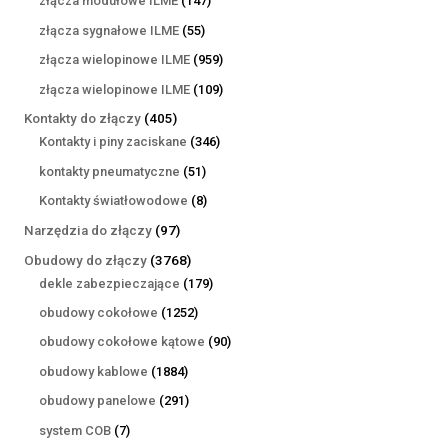
złącza modułowe ILME
147
produktów
55
złącza sygnałowe ILME
55
produktów
959
złącza wielopinowe ILME
959
produktów
109
złącza wielopinowe ILME
109
produktów
405
Kontakty do złączy
405
produktów
346
Kontakty i piny zaciskane
346
produktów
51
kontakty pneumatyczne
51
produktów
8
Kontakty światłowodowe
8
produktów
97
Narzędzia do złączy
97
produktów
3768
Obudowy do złączy
3768
produktów
179
dekle zabezpieczające
179
produktów
1252
obudowy cokołowe
1252
produkty
90
obudowy cokołowe kątowe
90
produktów
1884
obudowy kablowe
1884
produkty
291
obudowy panelowe
291
produktów
7
system COB
7