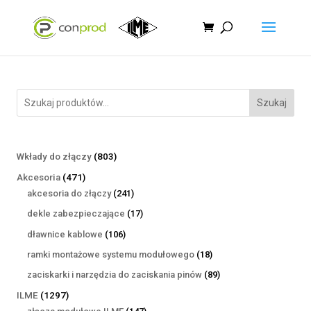
Szukaj
803
Wkłady do złączy
803
produkty
471
Akcesoria
471
produktów
241
akcesoria do złączy
241
produktów
17
dekle zabezpieczające
17
produktów
106
dławnice kablowe
106
produktów
18
ramki montażowe systemu modułowego
18
produktów
89
zaciskarki i narzędzia do zaciskania pinów
89
produktów
1297
ILME
1297
produktów
147