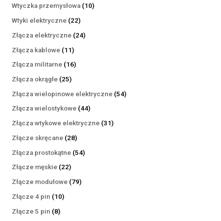
produktów
10
Wtyczka przemysłowa
10
produktów
22
Wtyki elektryczne
22
produkty
24
Złącza elektryczne
24
produkty
11
Złącza kablowe
11
produktów
16
Złącza militarne
16
produktów
25
Złącza okrągłe
25
produktów
54
Złącza wielopinowe elektryczne
54
produkty
44
Złącza wielostykowe
44
produkty
31
Złącza wtykowe elektryczne
31
produktów
28
Złącze skręcane
28
produktów
54
Złącza prostokątne
54
produkty
22
Złącze męskie
22
produkty
79
Złącze modułowe
79
produktów
10
Złącze 4 pin
10
produktów
8
Złącze 5 pin
8