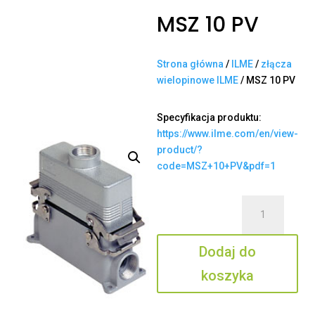
MSZ 10 PV
Strona główna
/
ILME
/
złącza
wielopinowe ILME
/ MSZ 10 PV
Specyfikacja produktu:
https://www.ilme.com/en/view-
product/?
code=MSZ+10+PV&pdf=1
ilość
MSZ
10
Dodaj do
PV
koszyka