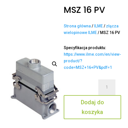
MSZ 16 PV
Strona główna
/
ILME
/
złącza
wielopinowe ILME
/ MSZ 16 PV
Specyfikacja produktu:
https://www.ilme.com/en/view-
product/?
code=MSZ+16+PV&pdf=1
ilość
MSZ
16
Dodaj do
PV
koszyka