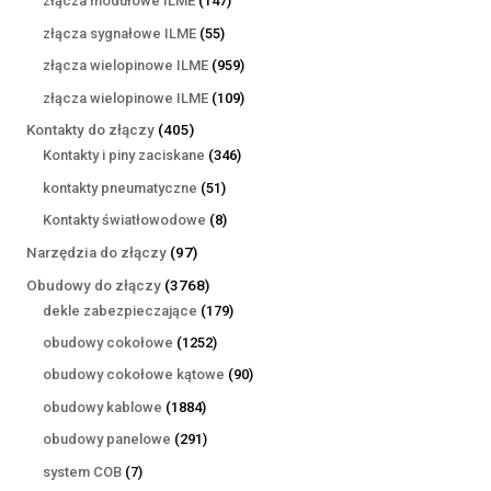
złącza modułowe ILME
147
produktów
55
złącza sygnałowe ILME
55
produktów
959
złącza wielopinowe ILME
959
produktów
109
złącza wielopinowe ILME
109
produktów
405
Kontakty do złączy
405
produktów
346
Kontakty i piny zaciskane
346
produktów
51
kontakty pneumatyczne
51
produktów
8
Kontakty światłowodowe
8
produktów
97
Narzędzia do złączy
97
produktów
3768
Obudowy do złączy
3768
produktów
179
dekle zabezpieczające
179
produktów
1252
obudowy cokołowe
1252
produkty
90
obudowy cokołowe kątowe
90
produktów
1884
obudowy kablowe
1884
produkty
291
obudowy panelowe
291
produktów
7
system COB
7