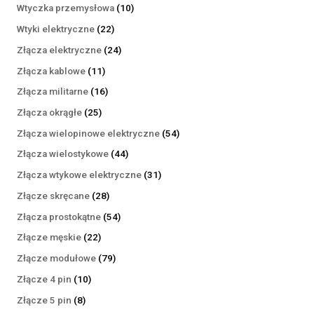
produktów
10
Wtyczka przemysłowa
10
produktów
22
Wtyki elektryczne
22
produkty
24
Złącza elektryczne
24
produkty
11
Złącza kablowe
11
produktów
16
Złącza militarne
16
produktów
25
Złącza okrągłe
25
produktów
54
Złącza wielopinowe elektryczne
54
produkty
44
Złącza wielostykowe
44
produkty
31
Złącza wtykowe elektryczne
31
produktów
28
Złącze skręcane
28
produktów
54
Złącza prostokątne
54
produkty
22
Złącze męskie
22
produkty
79
Złącze modułowe
79
produktów
10
Złącze 4 pin
10
produktów
8
Złącze 5 pin
8