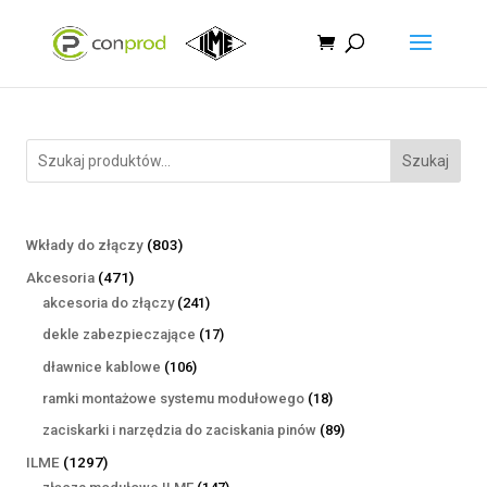
Szukaj
803
Wkłady do złączy
803
produkty
471
Akcesoria
471
produktów
241
akcesoria do złączy
241
produktów
17
dekle zabezpieczające
17
produktów
106
dławnice kablowe
106
produktów
18
ramki montażowe systemu modułowego
18
produktów
89
zaciskarki i narzędzia do zaciskania pinów
89
produktów
1297
ILME
1297
produktów
147