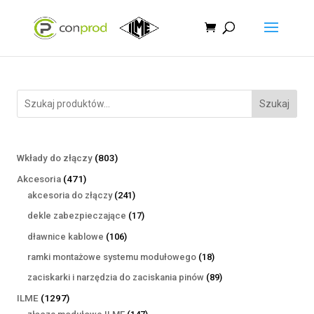
Szukaj
803
Wkłady do złączy
803
produkty
471
Akcesoria
471
produktów
241
akcesoria do złączy
241
produktów
17
dekle zabezpieczające
17
produktów
106
dławnice kablowe
106
produktów
18
ramki montażowe systemu modułowego
18
produktów
89
zaciskarki i narzędzia do zaciskania pinów
89
produktów
1297
ILME
1297
produktów
147