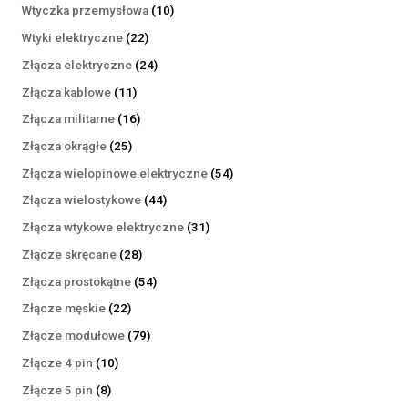
produktów
10
Wtyczka przemysłowa
10
produktów
22
Wtyki elektryczne
22
produkty
24
Złącza elektryczne
24
produkty
11
Złącza kablowe
11
produktów
16
Złącza militarne
16
produktów
25
Złącza okrągłe
25
produktów
54
Złącza wielopinowe elektryczne
54
produkty
44
Złącza wielostykowe
44
produkty
31
Złącza wtykowe elektryczne
31
produktów
28
Złącze skręcane
28
produktów
54
Złącza prostokątne
54
produkty
22
Złącze męskie
22
produkty
79
Złącze modułowe
79
produktów
10
Złącze 4 pin
10
produktów
8
Złącze 5 pin
8