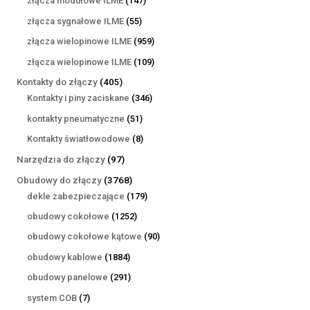
złącza modułowe ILME
147
produktów
55
złącza sygnałowe ILME
55
produktów
959
złącza wielopinowe ILME
959
produktów
109
złącza wielopinowe ILME
109
produktów
405
Kontakty do złączy
405
produktów
346
Kontakty i piny zaciskane
346
produktów
51
kontakty pneumatyczne
51
produktów
8
Kontakty światłowodowe
8
produktów
97
Narzędzia do złączy
97
produktów
3768
Obudowy do złączy
3768
produktów
179
dekle zabezpieczające
179
produktów
1252
obudowy cokołowe
1252
produkty
90
obudowy cokołowe kątowe
90
produktów
1884
obudowy kablowe
1884
produkty
291
obudowy panelowe
291
produktów
7
system COB
7