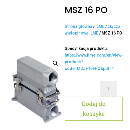
MSZ 16 PO
Strona główna
/
ILME
/
złącza
wielopinowe ILME
/ MSZ 16 PO
Specyfikacja produktu:
https://www.ilme.com/en/view-
product/?
code=MSZ+16+PO&pdf=1
ilość
MSZ
16
Dodaj do
PO
koszyka