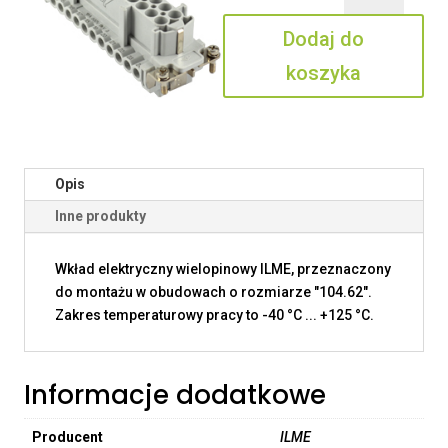
24
Dodaj do
N
koszyka
Opis
Inne produkty
Wkład elektryczny wielopinowy ILME, przeznaczony
do montażu w obudowach o rozmiarze "104.62".
Zakres temperaturowy pracy to -40 °C ... +125 °C.
Informacje dodatkowe
Producent
ILME