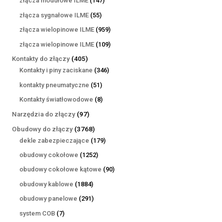
złącza modułowe ILME
147
produktów
55
złącza sygnałowe ILME
55
produktów
959
złącza wielopinowe ILME
959
produktów
109
złącza wielopinowe ILME
109
produktów
405
Kontakty do złączy
405
produktów
346
Kontakty i piny zaciskane
346
produktów
51
kontakty pneumatyczne
51
produktów
8
Kontakty światłowodowe
8
produktów
97
Narzędzia do złączy
97
produktów
3768
Obudowy do złączy
3768
produktów
179
dekle zabezpieczające
179
produktów
1252
obudowy cokołowe
1252
produkty
90
obudowy cokołowe kątowe
90
produktów
1884
obudowy kablowe
1884
produkty
291
obudowy panelowe
291
produktów
7
system COB
7