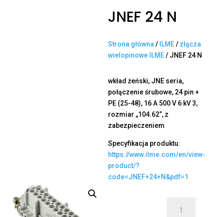
JNEF 24 N
Strona główna
/
ILME
/
złącza
wielopinowe ILME
/ JNEF 24 N
wkład żeński, JNE seria,
połączenie śrubowe, 24 pin +
PE (25-48), 16 A 500 V 6 kV 3,
rozmiar „104.62”, z
zabezpieczeniem
Specyfikacja produktu:
https://www.ilme.com/en/view-
product/?
code=JNEF+24+N&pdf=1
ilość
JNEF