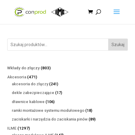
Szukaj
803
Wkłady do złączy
803
produkty
471
Akcesoria
471
produktów
241
akcesoria do złączy
241
produktów
17
dekle zabezpieczające
17
produktów
106
dławnice kablowe
106
produktów
18
ramki montażowe systemu modułowego
18
produktów
89
zaciskarki i narzędzia do zaciskania pinów
89
produktów
1297
ILME
1297
produktów
147