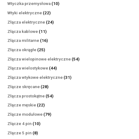
produktów
10
Wtyczka przemysłowa
10
produktów
22
Wtyki elektryczne
22
produkty
24
Złącza elektryczne
24
produkty
11
Złącza kablowe
11
produktów
16
Złącza militarne
16
produktów
25
Złącza okrągłe
25
produktów
54
Złącza wielopinowe elektryczne
54
produkty
44
Złącza wielostykowe
44
produkty
31
Złącza wtykowe elektryczne
31
produktów
28
Złącze skręcane
28
produktów
54
Złącza prostokątne
54
produkty
22
Złącze męskie
22
produkty
79
Złącze modułowe
79
produktów
10
Złącze 4 pin
10
produktów
8
Złącze 5 pin
8