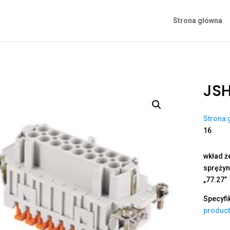
Strona główna
JSH
Strona 
16
wkład ż
sprężyno
„77.27”
Specyfi
produc