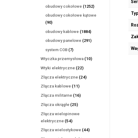
Ser
produktów
1252
obudowy cokołowe
1252
produkty
Typ
obudowy cokołowe kątowe
90
90
Ro
produktów
1884
obudowy kablowe
1884
Zak
produkty
291
obudowy panelowe
291
produktów
Wa
7
system COB
7
produktów
10
Wtyczka przemysłowa
10
produktów
22
Wtyki elektryczne
22
produkty
24
Złącza elektryczne
24
produkty
11
Złącza kablowe
11
produktów
16
Złącza militarne
16
produktów
25
Złącza okrągłe
25
produktów
Złącza wielopinowe
54
elektryczne
54
produkty
44
Złącza wielostykowe
44
produkty