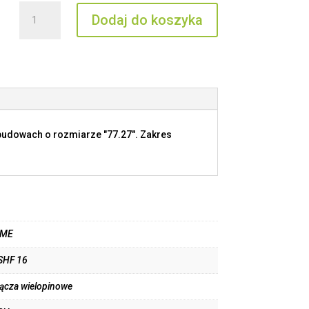
ilość
Dodaj do koszyka
JSHF
16
budowach o rozmiarze "77.27". Zakres
LME
SHF 16
łącza wielopinowe