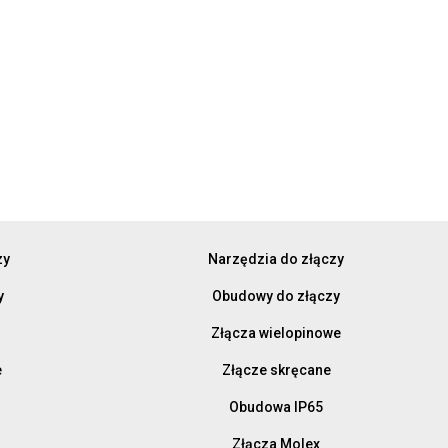
zy
Narzędzia do złączy
y
Obudowy do złączy
Złącza wielopinowe
e
Złącze skręcane
Obudowa IP65
Złącza Molex