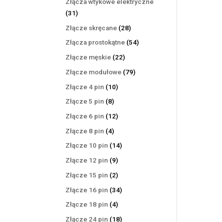
Złącza wtykowe elektryczne
31
31
produktów
28
Złącze skręcane
28
produktów
54
Złącza prostokątne
54
produkty
22
Złącze męskie
22
produkty
79
Złącze modułowe
79
produktów
10
Złącze 4 pin
10
produktów
8
Złącze 5 pin
8
produktów
12
Złącze 6 pin
12
produktów
4
Złącze 8 pin
4
produkty
14
Złącze 10 pin
14
produktów
9
Złącze 12 pin
9
produktów
2
Złącze 15 pin
2
produkty
34
Złącze 16 pin
34
produkty
4
Złącze 18 pin
4
produkty
18
Złącze 24 pin
18