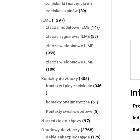
produktów
zaciskarki i narzędzia do
89
zaciskania pinów
89
produktów
1297
ILME
1297
produktów
147
złącza modułowe ILME
147
produktów
55
złącza sygnałowe ILME
55
produktów
złącza wielopinowe ILME
959
959
produktów
złącza wielopinowe ILME
109
109
produktów
405
Kontakty do złączy
405
produktów
Kontakty i piny zaciskane
346
In
346
produktów
51
kontakty pneumatyczne
51
Pr
produktów
8
Kontakty światłowodowe
8
Ind
produktów
97
Narzędzia do złączy
97
produktów
Kat
3768
Obudowy do złączy
3768
produktów
179
dekle zabezpieczające
179