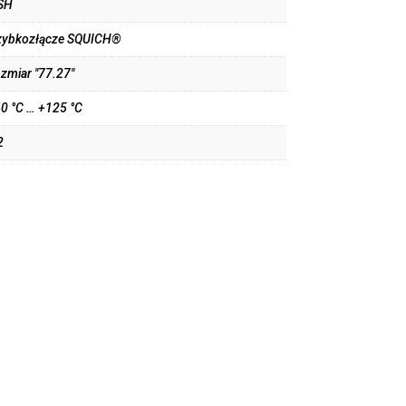
SH
zybkozłącze SQUICH®
ozmiar "77.27"
40 °C … +125 °C
2