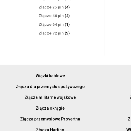
produktów
4
Złącze 25 pin
4
produkty
4
Złącze 46 pin
4
produkty
1
Złącze 64 pin
1
produkt
5
Złącze 72 pin
5
produktów
Wiązki kablowe
Złącza dla przemysłu spożywczego
Złącza militarne wojskowe
Złącza okrągłe
Złącza przemysłowe Provertha
Z
Złącza Harting
Wt