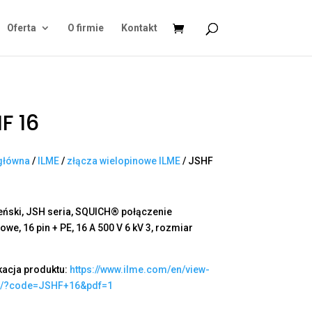
Oferta
O firmie
Kontakt
F 16
główna
/
ILME
/
złącza wielopinowe ILME
/ JSHF
eński, JSH seria, SQUICH® połączenie
we, 16 pin + PE, 16 A 500 V 6 kV 3, rozmiar
kacja produktu:
https://www.ilme.com/en/view-
t/?code=JSHF+16&pdf=1