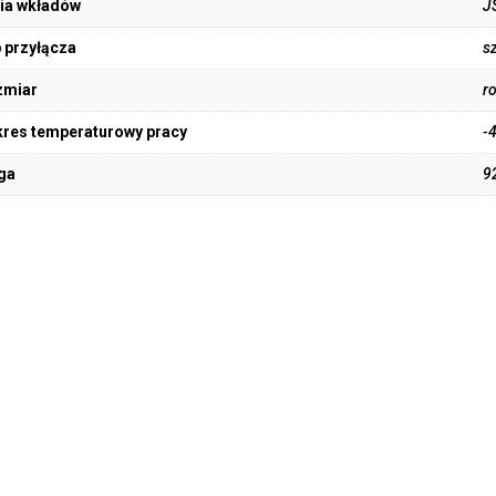
ia wkładów
J
 przyłącza
s
zmiar
r
res temperaturowy pracy
-
ga
9