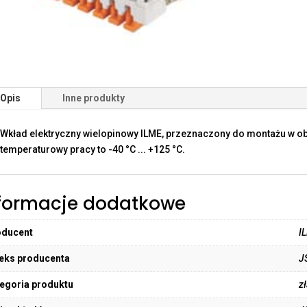
Opis
Inne produkty
Wkład elektryczny wielopinowy ILME, przeznaczony do montażu w o
temperaturowy pracy to -40 °C ... +125 °C.
formacje dodatkowe
oducent
I
eks producenta
J
egoria produktu
z