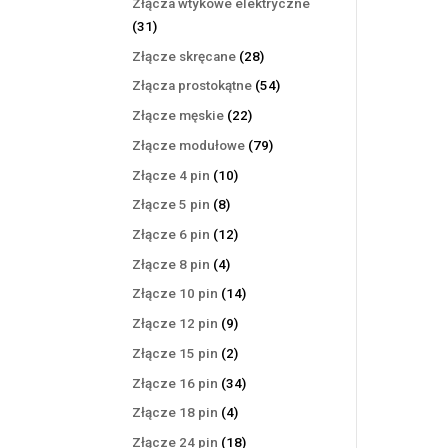
Złącza wtykowe elektryczne
31
31
produktów
28
Złącze skręcane
28
produktów
54
Złącza prostokątne
54
produkty
22
Złącze męskie
22
produkty
79
Złącze modułowe
79
produktów
10
Złącze 4 pin
10
produktów
8
Złącze 5 pin
8
produktów
12
Złącze 6 pin
12
produktów
4
Złącze 8 pin
4
produkty
14
Złącze 10 pin
14
produktów
9
Złącze 12 pin
9
produktów
2
Złącze 15 pin
2
produkty
34
Złącze 16 pin
34
produkty
4
Złącze 18 pin
4
produkty
18
Złącze 24 pin
18