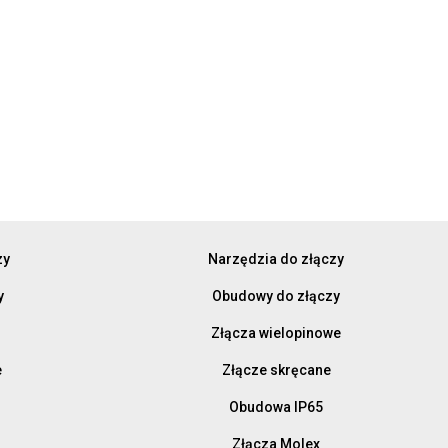
zy
Narzędzia do złączy
y
Obudowy do złączy
Złącza wielopinowe
e
Złącze skręcane
Obudowa IP65
Złącza Molex