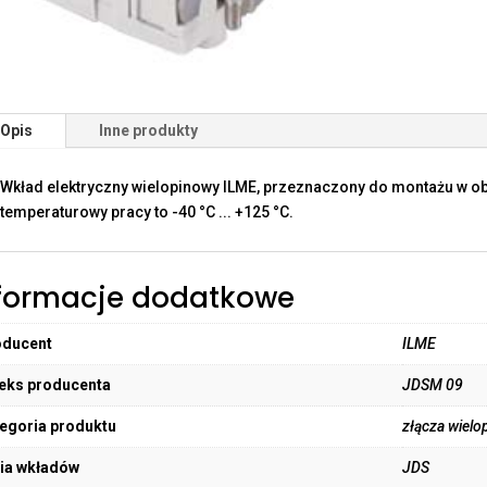
Opis
Inne produkty
Wkład elektryczny wielopinowy ILME, przeznaczony do montażu w o
temperaturowy pracy to -40 °C ... +125 °C.
formacje dodatkowe
oducent
ILME
eks producenta
JDSM 09
egoria produktu
złącza wielo
ia wkładów
JDS