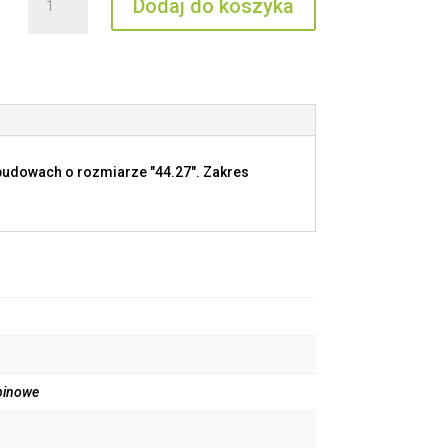
Dodaj do koszyka
JDSM
09
budowach o rozmiarze "44.27". Zakres
pinowe