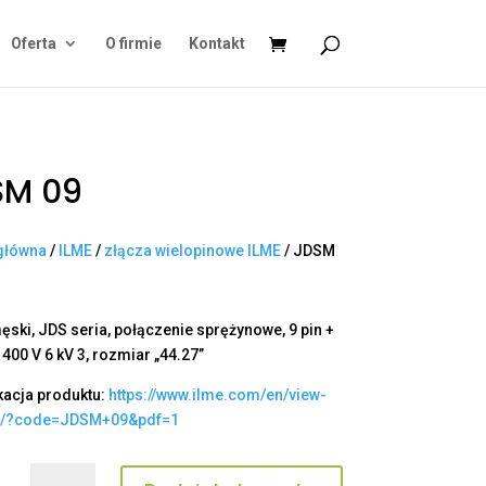
Oferta
O firmie
Kontakt
SM 09
główna
/
ILME
/
złącza wielopinowe ILME
/ JDSM
ęski, JDS seria, połączenie sprężynowe, 9 pin +
 400 V 6 kV 3, rozmiar „44.27”
kacja produktu:
https://www.ilme.com/en/view-
t/?code=JDSM+09&pdf=1
ilość