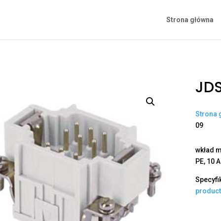
Strona główna
JD
Strona 
09
wkład m
PE, 10 A
Specyfi
produc