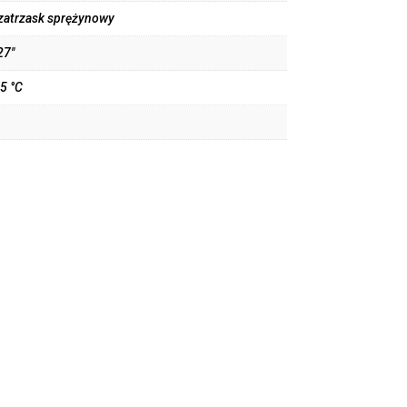
 zatrzask sprężynowy
27"
5 °C