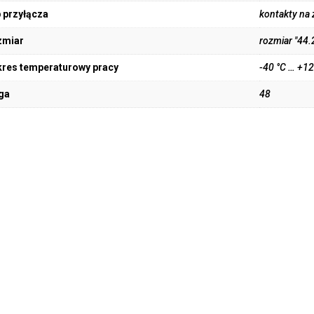
 przyłącza
kontakty na
zmiar
rozmiar "44.
res temperaturowy pracy
-40 °C … +12
ga
48