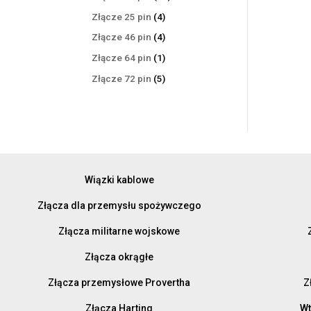
produktów
4
Złącze 25 pin
4
produkty
4
Złącze 46 pin
4
produkty
1
Złącze 64 pin
1
produkt
5
Złącze 72 pin
5
produktów
Wiązki kablowe
Złącza dla przemysłu spożywczego
Złącza militarne wojskowe
Złącza okrągłe
Złącza przemysłowe Provertha
Z
Złącza Harting
Wt