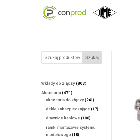
Szukaj
803
Wkłady do złączy
803
produkty
471
Akcesoria
471
produktów
241
akcesoria do złączy
241
produktów
17
dekle zabezpieczające
17
produktów
106
dławnice kablowe
106
produktów
ramki montażowe systemu
18
modułowego
18