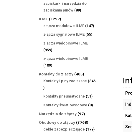
produktów
zaciskarki i narzędzia do
89
zaciskania pinów
89
produktów
1297
ILME
1297
produktów
147
złącza modułowe ILME
147
produktów
55
złącza sygnałowe ILME
55
produktów
złącza wielopinowe ILME
959
959
produktów
złącza wielopinowe ILME
109
109
produktów
405
Kontakty do złączy
405
In
produktów
Kontakty i piny zaciskane
346
346
Pr
produktów
51
kontakty pneumatyczne
51
produktów
Ind
8
Kontakty światłowodowe
8
produktów
97
Narzędzia do złączy
97
Kat
produktów
3768
Obudowy do złączy
3768
Ser
produktów
179
dekle zabezpieczające
179